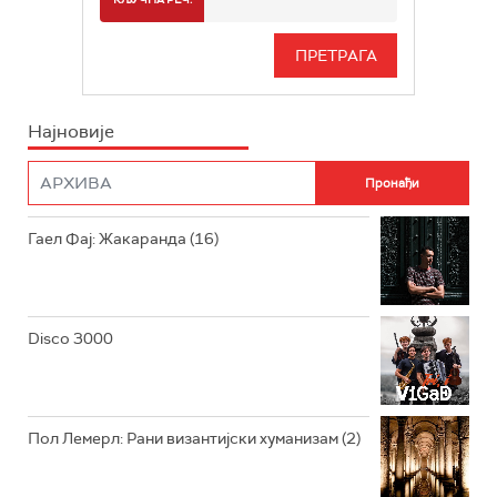
РАДИО БЕОГРАД 3
СЕРИЈА
БЕОГРАД 202
ИНФО
Најновије
РАДИО ПЛЕТЕНИЦА
ФИЛМ
РАДИО РОКЕНРОЛЕР
РАДИО ЏУБОКС
Гаел Фај: Жакаранда (16)
РАДИО ВРТЕШКА
РАДИО ЏЕЗЕР
Disco 3000
АРХИВ
Пол Лемерл: Рани византијски хуманизам (2)