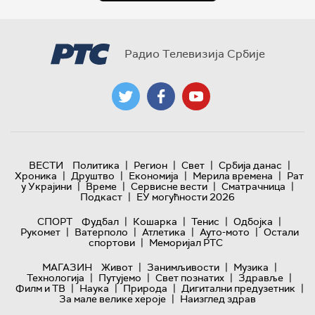
Радио Телевизија Србије
|
|
|
|
ВЕСТИ
Политика
Регион
Свет
Србија данас
|
|
|
|
Хроника
Друштво
Економија
Мерила времена
Рат
|
|
|
|
у Украјини
Време
Сервисне вести
Сматрачница
|
Подкаст
ЕУ могућности 2026
|
|
|
|
СПОРТ
Фудбал
Кошарка
Тенис
Одбојка
|
|
|
|
Рукомет
Ватерполо
Атлетика
Ауто-мото
Остали
|
спортови
Меморијал РТС
|
|
|
МАГАЗИН
Живот
Занимљивости
Музика
|
|
|
|
Технологијa
Путујемо
Свет познатих
Здравље
|
|
|
|
Филм и ТВ
Наука
Природа
Дигитални предузетник
|
За мале велике хероје
Наизглед здрав