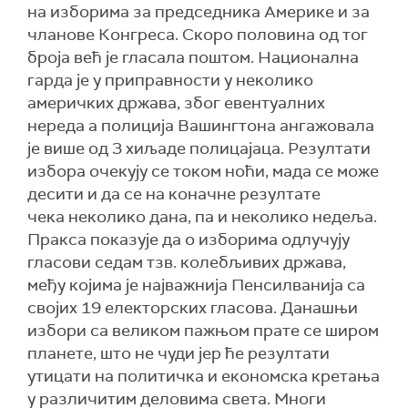
на изборима за председника Америке и за
чланове Конгреса. Скоро половина од тог
броја већ је гласала поштом. Национална
гарда је у приправности у неколико
америчких држава, због евентуалних
нереда а полиција Вашингтона ангажовала
је више од 3 хиљаде полицајаца. Резултати
избора очекују се током ноћи, мада се може
десити и да се на коначне резултате
чека неколико дана, па и неколико недеља.
Пракса показује да о изборима одлучују
гласови седам тзв. колебљивих држава,
међу којима је најважнија Пенсилванија са
својих 19 електорских гласова. Данашњи
избори са великом пажњом прате се широм
планете, што не чуди јер ће резултати
утицати на политичка и економска кретања
у различитим деловима света. Многи