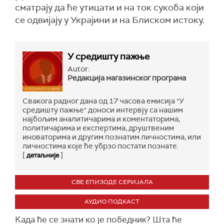
сматрају да ће утицати и на ток сукоба који
се одвијају у Украјини и на Блиском истоку.
У средишту пажње
Autor:
Редакција магазинског програма
Свакога радног дана од 17 часова емисија "У
средишту пажње" доноси интервју са нашим
најбољим аналитичарима и коментаторима,
политичарима и експертима, друштвеним
иноваторима и другим познатим личностима, или
личностима које ће убрзо постати познате.
[
]
детаљније
СВЕ ЕПИЗОДЕ СЕРИЈАЛА
АУДИО ПОДКАСТ
Када ће се знати ко је победник? Шта ће