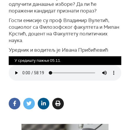
одлучити данашње изборе? Да ли ће
поражени кандидат признати пораз?
Гости емисије су проф Владимир Вулетић,
социолог са Филозофског факултета и Милан
Крстић, доцент на Факултету политичких
наука.
Уредник и водитељ је Ивана Прибићевић
У средишту пажње 05.11.