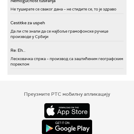
Nemogućnost tusiranja
Не туширате се сваког дана – не стидите се, то је здраво
Cestitke za uspeh
Да ли сте знали да се најбоље грамофонске ручице
производе у Србији
Re: Eh...
Лесковачка спржа – производ са заштићеним географским
пореклом
Преузмите РТС мобилну апликацију