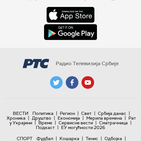
Радио Телевизија Србије
|
|
|
|
ВЕСТИ
Политика
Регион
Свет
Србија данас
|
|
|
|
Хроника
Друштво
Економија
Мерила времена
Рат
|
|
|
|
у Украјини
Време
Сервисне вести
Сматрачница
|
Подкаст
ЕУ могућности 2026
|
|
|
|
СПОРТ
Фудбал
Кошарка
Тенис
Одбојка