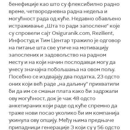
бенефиције као што су флексибилно радно
време, четвородневна радна недеља и
могућност рада од куће. Недавно обављено
истраживање „Шта то ради запослене“ које
су спровели сајт Osiguranik.com, Rezilient,
Инфостуд и Тим Центар тражило је одговор
на питање шта све утиче на мотивацију
запослених и задовољство на радном
месту и на који начин послодавци могу да
унесу значајна побољшања на овом пољу.
Посебно се издвајају два податка, 23 одсто
оних који већ раде „на даљину“ прихватили
би да им се смањи плата како би задржали
ову могућност, док је чак 48 одсто
анкетираних који раде од куће спремно да
траже нови посао уколико би им компанија
укинула ову опцију. Међу њима предњаче
припадници генерације З који су у 56 одсто