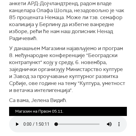
анкети АРД-Дојчландтренд, радом владе
канцелара Олафа Шолца, незадовољно је чак
85 процената Немаца. Може ли тзв. семафор
коалиција у Берлину да избегне ванредне
изборе, рећи ће нам наш дописник Ненад
Радичевић.
У данашњем Магазини најављујемо и програм
8. међународне конференције "Београдски
контрапункт" коју у среду, 6. новембра,
заједнички организују Министарство културе
и Завод за проучавање културног развитка
Србије, ове године на тему "Култура, уметност
и ветачка интелигенција".
Са вама, Јелена Видић.
Магазин на Првом 05.11.