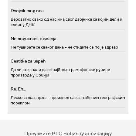
Dvojnik mog oca
Вероватно свако од нас има свог двојника са којим дели и
сличну ДНК
Nemogućnost tusiranja
Не туширате се сваког дана – не стидите се, то је здраво
Cestitke za uspeh
Да ли сте знали да се најбоље грамофонске ручице
производе у Србији
Re: Eh...
Лесковачка спржа – производ са заштићеним географским
пореклом
Преузмите РТС мобилну апликацију