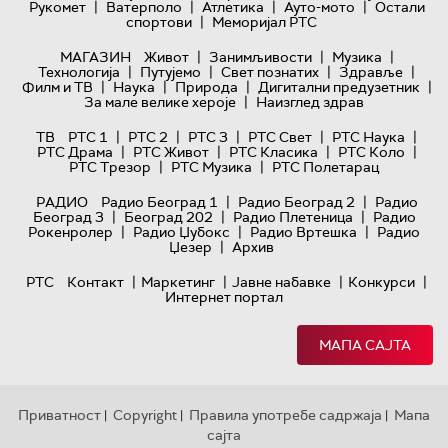
|
|
|
|
Рукомет
Ватерполо
Атлетика
Ауто-мото
Остали
|
спортови
Меморијал РТС
|
|
|
МАГАЗИН
Живот
Занимљивости
Музика
|
|
|
|
Технологијa
Путујемо
Свет познатих
Здравље
|
|
|
|
Филм и ТВ
Наука
Природа
Дигитални предузетник
|
За мале велике хероје
Наизглед здрав
|
|
|
|
|
ТВ
РТС 1
РТС 2
РТС 3
РТС Свет
РТС Наука
|
|
|
|
РТС Драма
РТС Живот
РТС Класика
РТС Коло
|
|
РТС Трезор
РТС Музика
РТС Полетарац
|
|
РАДИО
Радио Београд 1
Радио Београд 2
Радио
|
|
|
Београд 3
Београд 202
Радио Плетеница
Радио
|
|
|
Рокенролер
Радио Џубокс
Радио Вртешка
Радио
|
Џезер
Архив
|
|
|
|
РТС
Контакт
Маркетинг
Јавне набавке
Конкурси
Интернет портал
МАПА САЈТА
Приватност
Copyright
Правила употребе садржаја
Мапа
|
|
|
сајта