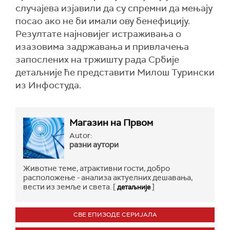
случајева изјавили да су спремни да мењају
посао ако не би имали ову бенефицију.
Резултате најновијег истраживања о
изазовима задржавања и привлачења
запослених на тржишту рада Србије
детаљније ће представити Милош Турински
из Инфостуда.
Магазин на Првом
Autor:
разни аутори
Животне теме, атрактивни гости, добро
расположење - анализа актуелних дешавања,
вести из земље и света. [
]
детаљније
СВЕ ЕПИЗОДЕ СЕРИЈАЛА