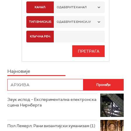
КАНАЛ:
ОДАБЕРИТЕ КАНАЛ
РАДИО БЕОГРАД 1
ТИП ЕМИСИЈЕ:
ОДАБЕРИТЕ ЕМИСИЈУ
РАДИО БЕОГРАД 2
СПОРТ
КЉУЧНА РЕЧ:
РАДИО БЕОГРАД 3
СЕРИЈА
БЕОГРАД 202
ИНФО
Најновије
РАДИО ПЛЕТЕНИЦА
ФИЛМ
РАДИО РОКЕНРОЛЕР
РАДИО ЏУБОКС
Звук испод – Експериментална електронска
сцена Нирнберга
РАДИО ВРТЕШКА
РАДИО ЏЕЗЕР
Пол Лемерл: Рани византијски хуманизам (1)