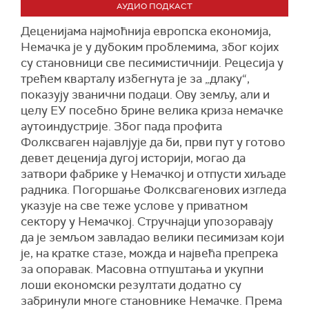
АУДИО ПОДКАСТ
Деценијама најмоћнија европска економија,
Немачка је у дубоким проблемима, због којих
су становници све песимистичнији. Рецесија у
трећем кварталу избегнута је за „длаку“,
показују званични подаци. Ову земљу, али и
целу ЕУ посебно брине велика криза немачке
аутоиндустрије. Због пада профита
Фолксваген најавлјује да би, први пут у готово
девет деценија дугој историји, могао да
затвори фабрике у Немачкој и отпусти хиљаде
радника. Погоршање Фолксвагенових изгледа
указује на све теже услове у приватном
сектору у Немачкој. Стручнајци упозоравају
да је земљом завладао велики песимизам који
је, на кратке стазе, можда и највећа препрека
за опоравак. Масовна отпуштања и укупни
лоши економски резултати додатно су
забринули многе становнике Немачке. Према