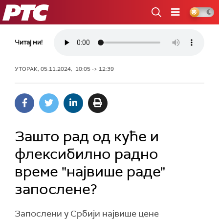
РТС
Читај ми!
УТОРАК, 05.11.2024, 10:05 -> 12:39
Зашто рад од куће и
флексибилно радно
време "највише раде"
запослене?
Запослени у Србији највише цене