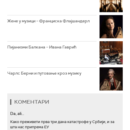
АРХИВ
Жене у музици – Франциска Флајшандерл
Пијанизми Балкана – Ивана Гаврић
Чарлс Берни и путовање кроз музику
КОМЕНТАРИ
Da, ali...
Како преживети прва три дана катастрофе у Србији, и за
шта нас припрема ЕУ