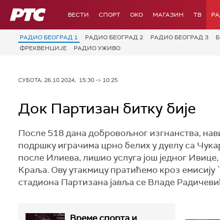
РТС
ВЕСТИ
СПОРТ
OKO
МАГАЗИН
ТВ
Р
РАДИО БЕОГРАД 1
РАДИО БЕОГРАД 2
РАДИО БЕОГРАД 3
Б
ФРЕКВЕНЦИЈЕ
РАДИО УЖИВО
СУБОТА, 26.10.2024, 15:30 -> 10:25
Док Партизан битку бије
После 518 дана добровољног изгнанства, нави
подршку играчима црно белих у дуелу са Чука
после Илиева, лишио услуга још једног Ивице
Краља. Ову утакмицу пратићемо кроз емисију `
стадиона Партизана јавља се Владе Радичеви
Време спорта и