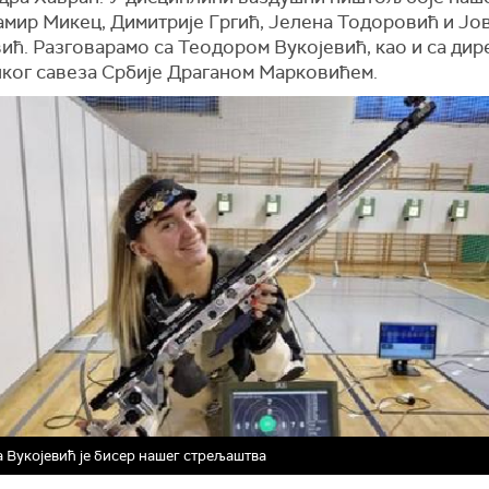
амир
Микец
,
Димитрије
Гргић
,
Јелена
Тодоровић
и
Јо
вић
.
Разговарамо
са
Теодором
Вукојевић
,
као
и
са
дир
ког
савеза
Србије
Драганом
Марковићем.
 Вукојевић је бисер нашег стрељаштва