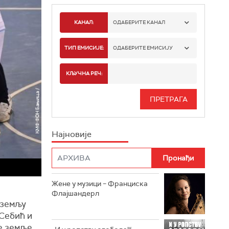
КАНАЛ:
ОДАБЕРИТЕ КАНАЛ
РАДИО БЕОГРАД 1
ТИП ЕМИСИЈЕ:
ОДАБЕРИТЕ ЕМИСИЈУ
РАДИО БЕОГРАД 2
СПОРТ
КЉУЧНА РЕЧ:
РАДИО БЕОГРАД 3
СЕРИЈА
БЕОГРАД 202
ИНФО
Најновије
РАДИО ПЛЕТЕНИЦА
ФИЛМ
РАДИО РОКЕНРОЛЕР
РАДИО ЏУБОКС
Жене у музици – Франциска
Флајшандерл
РАДИО ВРТЕШКА
земљу
Себић
и
РАДИО ЏЕЗЕР
е
земље