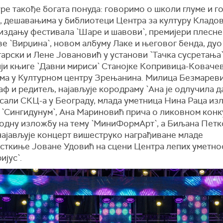
ре такође богата понуда: говоримо о школи глуме и г
`, дешавањима у библиотеци Центра за културу Кладов
 издању
фестивала `Шаре и шавови`, премијери плесне
е `Вирџина`, новом албуму Лаке и његовог бенда, ду
арски и Лене Јовановић у установи `Тачка сусретања`
ји књиге `Давни мириси` Станојке Копривица-Ковачев
има у Културном центру Зрењанина. Милица Безмареви
ф и редитељ, најављује кородраму `Ана је одлучила д
сали СКЦ-а у Београду, млада уметница Нина Раца из
 `Сингидунум`, Ана Мариновић прича о ликовном конк
одну изложбу на тему `МиниФормАрт`, а Биљана Петк
најављује концерт вишеструко награђиване младе
сткиње Јоване Удовић на сцени Центра лепих уметно
ијус`.