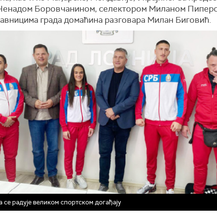
Ненадом Боровчанином, селектором Миланом Пиперс
тавницима града домаћина разговара Милан Биговић.
 се радује великом спортском догађају