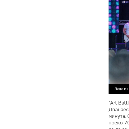
Лака и 
`Аrt Bat
Дванаест
минута.
преко 70