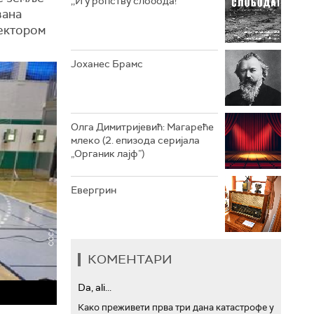
,,И у ропству слобода!“
вана
АРХИВ
ектором
Јоханес Брамс
Олга Димитријевић: Магареће
млеко (2. епизода серијала
„Органик лајф”)
Евергрин
КОМЕНТАРИ
Da, ali...
Како преживети прва три дана катастрофе у