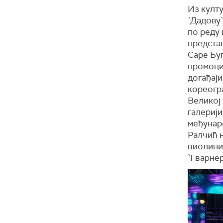
Из култу
`Дадову
по реду
представ
Саре Буг
промоци
догађај
кореогра
Великој 
галерији
међунар
Ралчић 
виолини
`Гварнер