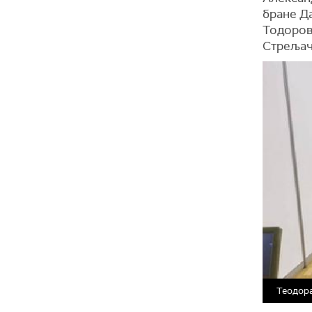
бране
Д
Тодоро
Стрељач
Теодора