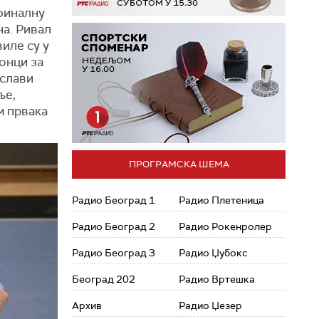
финалну
на. Ривал
иле су у
онци за
 слави
ље,
м првака
ПРОГРАМСКА ШЕМА
Радио Београд 1
Радио Плетеница
Радио Београд 2
Радио Рокенролер
Радио Београд 3
Радио Џубокс
Београд 202
Радио Вртешка
Архив
Радио Џезер