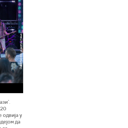
ази`.
 20
 одвија у
идејом да