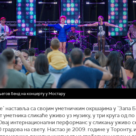
његов бенд на концерту у Мостару
tle` наставља са својим уметничким окршајима у `Запа Б
 уметника сликаће уживо уз музику, у три круга од по
 Овај интернационални перформанс у сликању уживо се
 градова на свету. Настао је 2009. године у Торонту, 