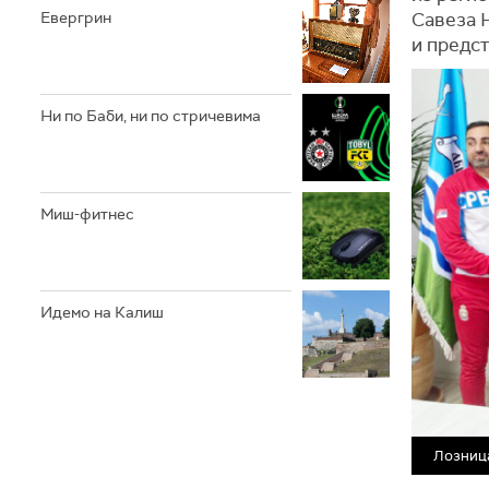
Савеза 
Евергрин
и предс
Ни по Баби, ни по стричевима
Миш-фитнес
Идемо на Калиш
Лозница