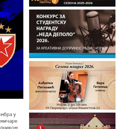
ембра у
акмичаре
седником