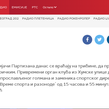
АДИО
ЕМИСИЈЕ
РТС
Остало
ЕОГРАД 202
РАДИО ПЛЕТЕНИЦА
РАДИО РОКЕНРОЛЕР
РАДИО Џ
јачи Партизана данас се враћају на трибине, да п
ричким. Привремени орган клуба из Хумске улице д
, прослављеног голмана и заменика спортског дир
Време спорта и разоноде` од 15 часова и 55 минут
ћ