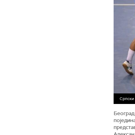
Српски 
Београд
поједин
предста
Алексан