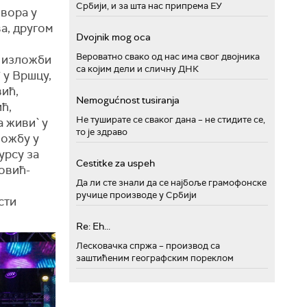
Србији, и за шта нас припрема ЕУ
овора у
а, другом
Dvojnik mog oca
Вероватно свако од нас има свог двојника
о изложби
са којим дели и сличну ДНК
 у Вршцу,
ић,
Nemogućnost tusiranja
ћ,
Не туширате се сваког дана – не стидите се,
а живи` у
то је здраво
ложбу у
урсу за
Cestitke za uspeh
овић-
Да ли сте знали да се најбоље грамофонске
ручице производе у Србији
сти
Re: Eh...
Лесковачка спржа – производ са
заштићеним географским пореклом