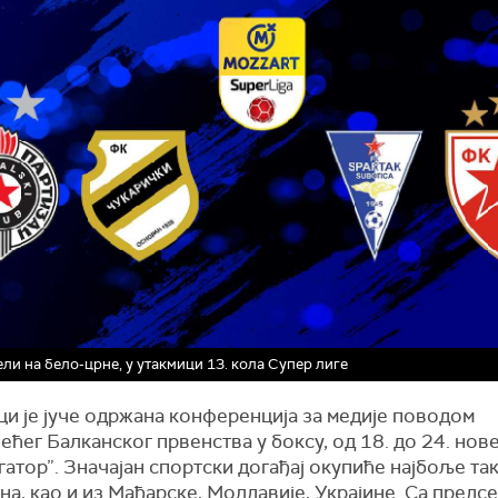
ли на бело-црне, у утакмици 13. кола Супер лиге
ци је јуче одржана конференција за медије поводом
ећег Балканског првенства у боксу, од 18. до 24. нов
гатор”. Значајан спортски догађај окупиће најбоље т
на, као и из Мађарске, Молдавије, Украјине. Са пред