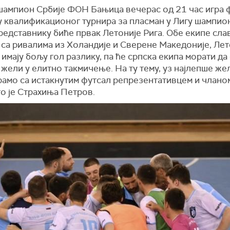
шампион Србије ФОН Бањица вечерас од 21 час игра 
у квалификационог турнира за пласман у Лигу шампио
едставнику биће првак Летоније Рига. Обе екипе слав
 са ривалима из Холандије и Сверене Македоније, Лет
 имају бољу гол разлику, па ће српска екипа морати да
жели у елитно такмичење. На ту тему, уз најлепше же
рамо са истакнутим футсал репрезентативцем и члано
то је Страхиња Петров.