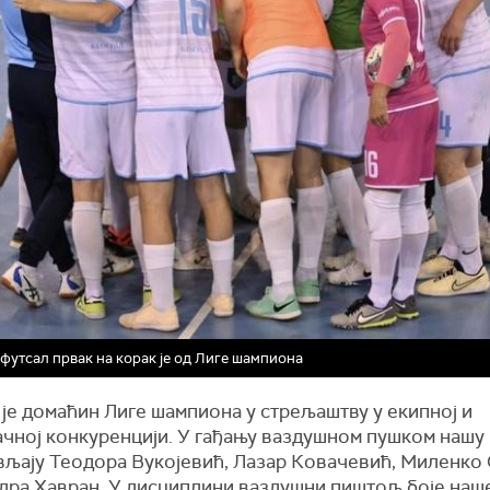
футсал првак на корак је од Лиге шампиона
је
домаћин
Лиге
шампиона
у
стрељаштву
у
екипној
и
ачној
конкуренцији
. У
гађању
ваздушном
пушком
нашу
вљају
Теодора
Вукојевић
,
Лазар
Ковачевић
,
Миленко
дра
Хавран
. У
дисциплини
ваздушни
пиштољ
боје
наш