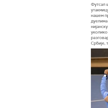
Футсал 
утакмиц
нашем пр
дуелима
нијанску
уколико 
разгова
Србије, 