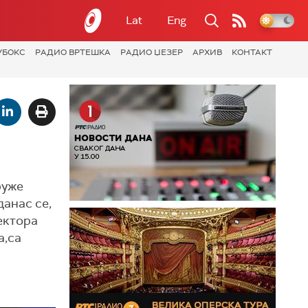
Lat
Eng
УБОКС
РАДИО ВРТЕШКА
РАДИО ЏЕЗЕР
АРХИВ
КОНТАКТ
руже
анас се,
ектора
а,са