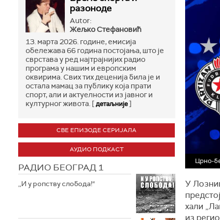
разоноде
Autor:
Жељко Стефановић
13. марта 2026. године, емисија
обележава 66 година постојања, што је
сврстава у ред најтрајнијих радио
програма у нашим и европским
оквирима. Свих тих деценија била је и
остала мамац за публику која прати
спорт, али и актуелности из јавног и
културног живота. [
]
детаљније
СВЕ ЕПИЗОДЕ СЕРИЈАЛА
АУДИО ПОДКАСТ
Црно-бе
РАДИО БЕОГРАД 1
У Лозни
,,И у ропству слобода!“
предстој
хали „Ла
из регио