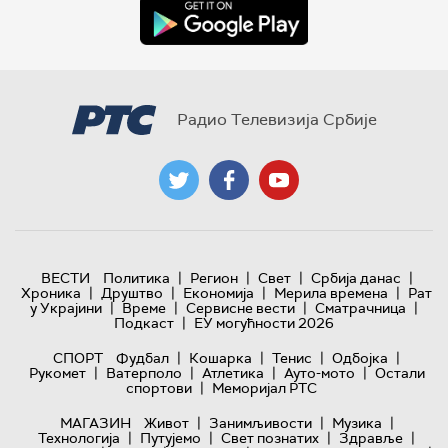
Радио Телевизија Србије
|
|
|
|
ВЕСТИ
Политика
Регион
Свет
Србија данас
|
|
|
|
Хроника
Друштво
Економија
Мерила времена
Рат
|
|
|
|
у Украјини
Време
Сервисне вести
Сматрачница
|
Подкаст
ЕУ могућности 2026
|
|
|
|
СПОРТ
Фудбал
Кошарка
Тенис
Одбојка
|
|
|
|
Рукомет
Ватерполо
Атлетика
Ауто-мото
Остали
|
спортови
Меморијал РТС
|
|
|
МАГАЗИН
Живот
Занимљивости
Музика
|
|
|
|
Технологијa
Путујемо
Свет познатих
Здравље