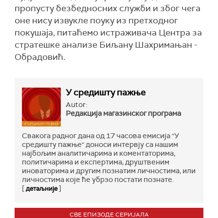
пропусту безбедносних служби и због чега
оне нису извукле поуку из претходног
покушаја, питаћемо истраживача Центра за
стратешке анализе Биљану Шахримањан -
Обрадовић.
У средишту пажње
Autor:
Редакција магазинског програма
Свакога радног дана од 17 часова емисија "У
средишту пажње" доноси интервју са нашим
најбољим аналитичарима и коментаторима,
политичарима и експертима, друштвеним
иноваторима и другим познатим личностима, или
личностима које ће убрзо постати познате.
[
]
детаљније
СВЕ ЕПИЗОДЕ СЕРИЈАЛА