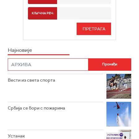
РАДИО БЕОГРАД 2
СПОРТ
КЉУЧНА РЕЧ:
РАДИО БЕОГРАД 3
СЕРИЈА
БЕОГРАД 202
ИНФО
Најновије
РАДИО ПЛЕТЕНИЦА
ФИЛМ
РАДИО РОКЕНРОЛЕР
РАДИО ЏУБОКС
Вести из света спорта
РАДИО ВРТЕШКА
РАДИО ЏЕЗЕР
Србија се бори с пожарима
АРХИВ
Устанак