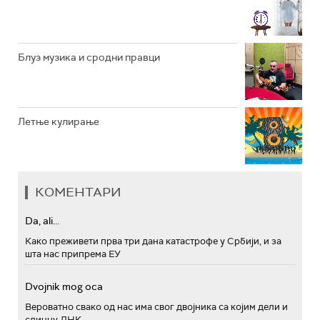
Блуз музика и сродни правци
Летње кулирање
КОМЕНТАРИ
Da, ali...
Како преживети прва три дана катастрофе у Србији, и за
шта нас припрема ЕУ
Dvojnik mog oca
Вероватно свако од нас има свог двојника са којим дели и
сличну ДНК