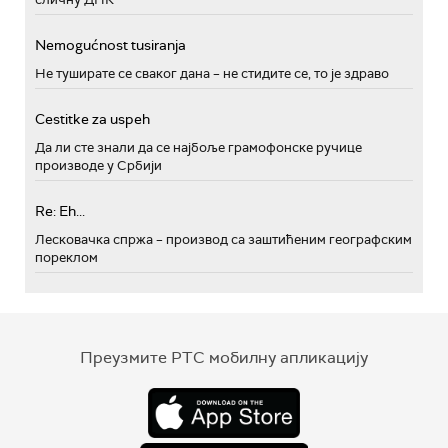
Nemogućnost tusiranja
Не туширате се сваког дана – не стидите се, то је здраво
Cestitke za uspeh
Да ли сте знали да се најбоље грамофонске ручице
производе у Србији
Re: Eh...
Лесковачка спржа – производ са заштићеним географским
пореклом
Преузмите РТС мобилну апликацију