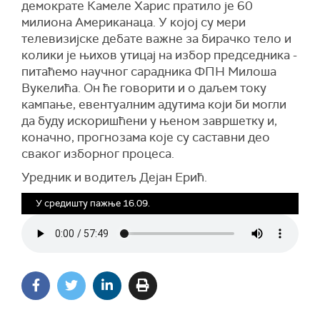
демократе Камеле Харис пратило је 60
милиона Американаца. У којој су мери
телевизијске дебате важне за бирачко тело и
колики је њихов утицај на избор председника -
питаћемо научног сарадника ФПН Милоша
Вукелића. Он ће говорити и о даљем току
кампање, евентуалним адутима који би могли
да буду искоришћени у њеном завршетку и,
коначно, прогнозама које су саставни део
сваког изборног процеса.
Уредник и водитељ Дејан Ерић.
У средишту пажње 16.09.