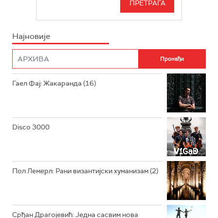
БЕОГРАД 202
ИНФО
Најновије
РАДИО ПЛЕТЕНИЦА
ФИЛМ
РАДИО РОКЕНРОЛЕР
РАДИО ЏУБОКС
Гаел Фај: Жакаранда (16)
РАДИО ВРТЕШКА
РАДИО ЏЕЗЕР
Disco 3000
АРХИВ
Пол Лемерл: Рани византијски хуманизам (2)
Срђан Драгојевић: Једна сасвим нова