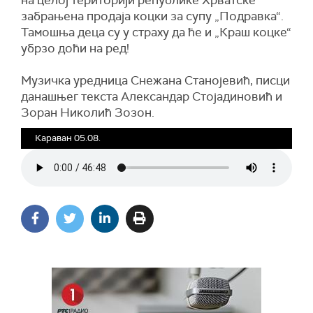
на целој територији републике Хрватске
забрањена продаја коцки за супу „Подравка“.
Тамошња деца су у страху да ће и „Краш коцке“
убрзо доћи на ред!
Музичка уредница Снежана Станојевић, писци
данашњег текста Александар Стојадиновић и
Зоран Николић Зозон.
Караван 05.08.