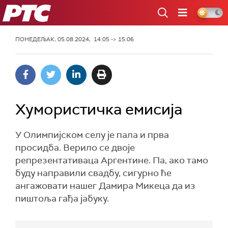
РТС
ПОНЕДЕЉАК, 05.08.2024, 14:05 -> 15:06
Хумористичка емисија
У Олимпијском селу је пала и прва
просидба. Верило се двоје
репрезентативаца Аргентине. Па, ако тамо
буду направили свадбу, сигурно ће
ангажовати нашег Дамира Микеца да из
пиштоља гађа јабуку.