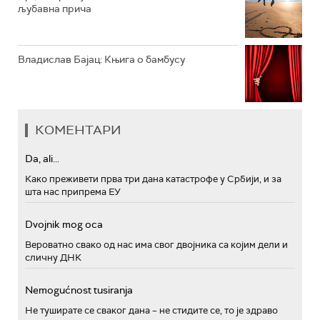
љубавна прича
Владислав Бајац: Књига о бамбусу
КОМЕНТАРИ
Da, ali...
Како преживети прва три дана катастрофе у Србији, и за
шта нас припрема ЕУ
Dvojnik mog oca
Вероватно свако од нас има свог двојника са којим дели и
сличну ДНК
Nemogućnost tusiranja
Не туширате се сваког дана – не стидите се, то је здраво