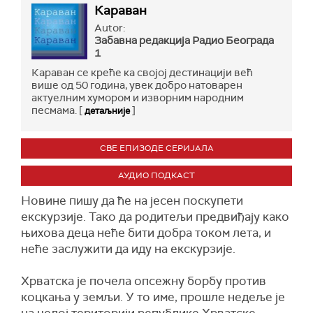
Караван
Autor:
Забавна редакција Радио Бeограда
1
Караван се креће ка својој дестинацији већ
више од 50 година, увек добро натоварен
актуелним хумором и изворним народним
песмама. [
]
детаљније
СВЕ ЕПИЗОДЕ СЕРИЈАЛА
АУДИО ПОДКАСТ
Новине пишу да ће на јесен поскупети
екскурзије. Тако да родитељи предвиђају како
њихова деца неће бити добра током лета, и
неће заслужити да иду на екскурзије.
Хрватска је почела опсежну борбу против
коцкања у земљи. У то име, прошле недеље је