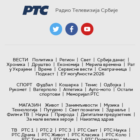
Радио Телевизија Србије
|
|
|
|
ВЕСТИ
Политика
Регион
Свет
Србија данас
|
|
|
|
Хроника
Друштво
Економија
Мерила времена
Рат
|
|
|
|
у Украјини
Време
Сервисне вести
Сматрачница
|
Подкаст
ЕУ могућности 2026
|
|
|
|
СПОРТ
Фудбал
Кошарка
Тенис
Одбојка
|
|
|
|
Рукомет
Ватерполо
Атлетика
Ауто-мото
Остали
|
спортови
Меморијал РТС
|
|
|
МАГАЗИН
Живот
Занимљивости
Музика
|
|
|
|
Технологијa
Путујемо
Свет познатих
Здравље
|
|
|
|
Филм и ТВ
Наука
Природа
Дигитални предузетник
|
За мале велике хероје
Наизглед здрав
|
|
|
|
|
ТВ
РТС 1
РТС 2
РТС 3
РТС Свет
РТС Наука
|
|
|
|
РТС Драма
РТС Живот
РТС Класика
РТС Коло
|
|
РТС Трезор
РТС Музика
РТС Полетарац