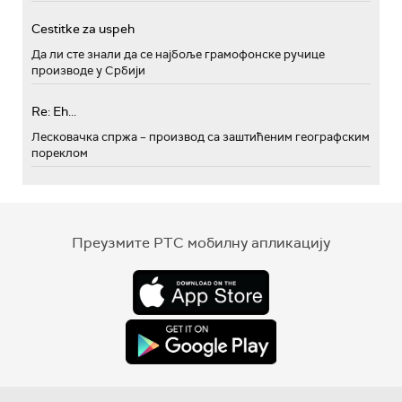
Cestitke za uspeh
Да ли сте знали да се најбоље грамофонске ручице
производе у Србији
Re: Eh...
Лесковачка спржа – производ са заштићеним географским
пореклом
Преузмите РТС мобилну апликацију