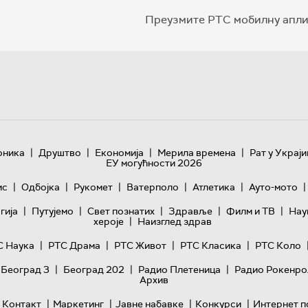
Преузмите РТС мобилну апли
|
|
|
|
оника
Друштво
Економија
Мерила времена
Рат у Украји
ЕУ могућности 2026
|
|
|
|
|
|
ис
Одбојка
Рукомет
Ватерполо
Атлетика
Ауто-мото
|
|
|
|
|
гијa
Путујемо
Свет познатих
Здравље
Филм и ТВ
Нау
|
хероје
Наизглед здрав
|
|
|
|
С Наука
РТС Драма
РТС Живот
РТС Класика
РТС Коло
|
|
|
 Београд 3
Београд 202
Радио Плетеница
Радио Рокенро
Архив
|
|
|
|
Контакт
Маркетинг
Јавне набавке
Конкурси
Интернет п