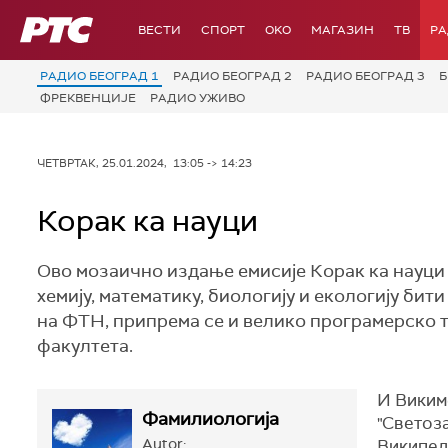
РТС
ВЕСТИ
СПОРТ
OKO
МАГАЗИН
ТВ
Р
РАДИО БЕОГРАД 1
РАДИО БЕОГРАД 2
РАДИО БЕОГРАД 3
Б
ФРЕКВЕНЦИЈЕ
РАДИО УЖИВО
ЧЕТВРТАК, 25.01.2024, 13:05 -> 14:23
Корак ка науци
Ово мозаично издање емисије Корак ка науци 
хемију, математику, биологију и екологију бит
на ФТН, припрема се и велико програмерско та
факултета.
И Виким
Фамилиологија
"Светоз
Autor:
Википед