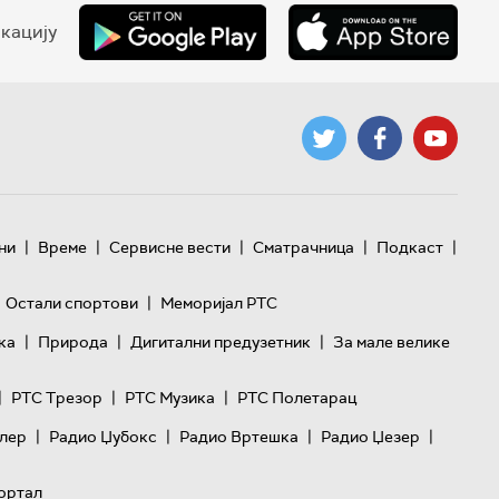
кацију
|
|
|
|
|
ни
Време
Сервисне вести
Сматрачница
Подкаст
|
Остали спортови
Меморијал РТС
|
|
|
ка
Природа
Дигитални предузетник
За мале велике
|
|
|
РТС Трезор
РТС Музика
РТС Полетарац
|
|
|
|
лер
Радио Џубокс
Радио Вртешка
Радио Џезер
ортал