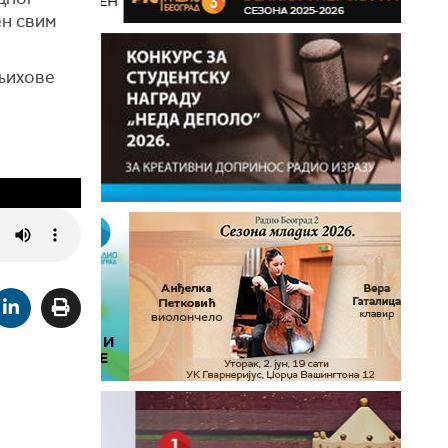
ен свим
 њихове