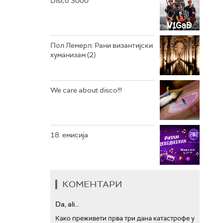
Disco 3000
АРХИВ
Пол Лемерл: Рани византијски
хуманизам (2)
We care about disco!!!
18. емисија
КОМЕНТАРИ
Da, ali...
Како преживети прва три дана катастрофе у