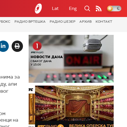
Lat
Eng
УБОКС
РАДИО ВРТЕШКА
РАДИО ЏЕЗЕР
АРХИВ
КОНТАКТ
анима за
ду, али
овог
ком
ренци на
дног