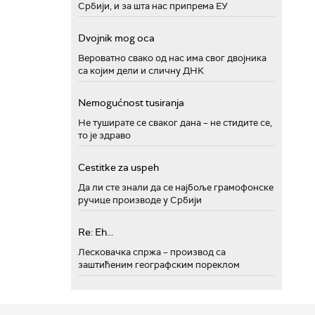
Србији, и за шта нас припрема ЕУ
Dvojnik mog oca
Вероватно свако од нас има свог двојника
са којим дели и сличну ДНК
Nemogućnost tusiranja
Не туширате се сваког дана – не стидите се,
то је здраво
Cestitke za uspeh
Да ли сте знали да се најбоље грамофонске
ручице производе у Србији
Re: Eh...
Лесковачка спржа – производ са
заштићеним географским пореклом