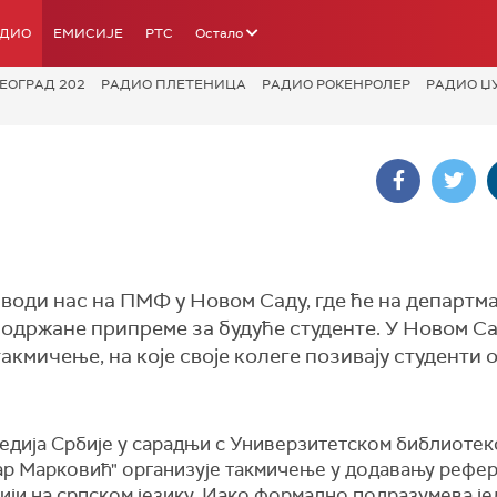
АДИО
ЕМИСИЈЕ
РТС
Остало
ЕОГРАД 202
РАДИО ПЛЕТЕНИЦА
РАДИО РОКЕНРОЛЕР
РАДИО Џ
води нас на ПМФ у Новом Саду, где ће на департм
и одржане припреме за будуће студенте. У Новом Са
кмичење, на које своје колеге позивају студенти 
едија Србије у сарадњи с Универзитетском библиоте
ар Марковић" организује такмичење у додавању рефе
ији на српском језику. Иако формално подразумева је