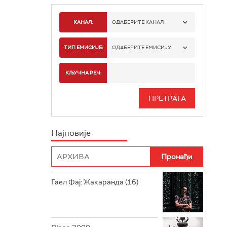
КАНАЛ:
ОДАБЕРИТЕ КАНАЛ
РАДИО БЕОГРАД 1
ТИП ЕМИСИЈЕ:
ОДАБЕРИТЕ ЕМИСИЈУ
РАДИО БЕОГРАД 2
СПОРТ
КЉУЧНА РЕЧ:
РАДИО БЕОГРАД 3
СЕРИЈА
БЕОГРАД 202
ИНФО
Најновије
РАДИО ПЛЕТЕНИЦА
ФИЛМ
РАДИО РОКЕНРОЛЕР
РАДИО ЏУБОКС
Гаел Фај: Жакаранда (16)
РАДИО ВРТЕШКА
РАДИО ЏЕЗЕР