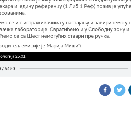
кара и једину референцу (1 Либ 1 Реф) позив је упућ
есованима.
мо се и с истраживачима у настајању и завирићемо у
вачке лабораторије. Свратићемо и у Слободну зону и
ћемо се са Шест немогућих ствари пре ручка.
водитељ емисије је Марија Мишић.
логија 25.01.