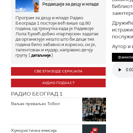
Редакција за децу и младе
библиоте
заинтер
Програм за децу и младе Радио
Дружиће
Београда 1 постоји већ више од 80
година, од тренутка када је Радивоје
истражи
Лола Ђукић добио «партијски» задатак
послужи
да организује нешто што би деци тих
година било забавно и корисно, он је,
Аутор и 
талентован и мудар, направио дечју
групу. [
]
детаљније
Фамилио
СВЕ ЕПИЗОДЕ СЕРИЈАЛА
АУДИО ПОДКАСТ
РАДИО БЕОГРАД 1
Ваљак преваљао Тобол
Хумористичка емисија