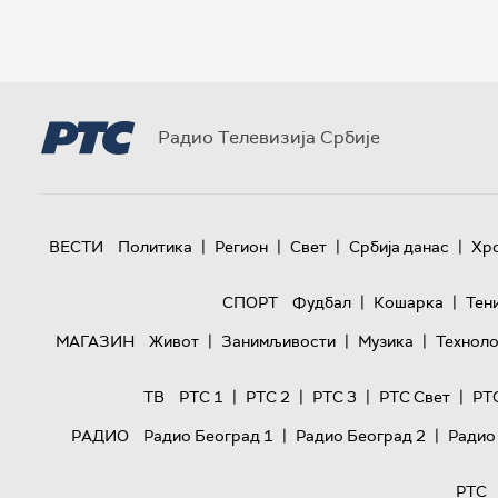
Радио Телевизија Србије
|
|
|
|
ВЕСТИ
Политика
Регион
Свет
Србија данас
Хр
|
|
СПОРТ
Фудбал
Кошарка
Тен
|
|
|
МАГАЗИН
Живот
Занимљивости
Музика
Техноло
|
|
|
|
ТВ
РТС 1
РТС 2
РТС 3
РТС Свет
РТ
|
|
РАДИО
Радио Београд 1
Радио Београд 2
Радио
РТС