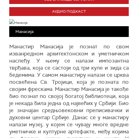
АУДИО ПОДКАСТ
Манасија
Манастир Манасија је познат по свом
изванредном архитектонском и уметничком
наслеђу. У њему се налази импозантна
тврђава, која се састоји од три куле и зида са
бедемима. У самом манастиру налази се црква
посвећена Св. Тројици, која је позната по
својим фрескама. Манастир Манасија је такође
био познат по својој богатој библиотеци, која
је некада била једна од највећих у Србији. Био
је значајан средњовековни преписивачки и
духовни центар Србије. Данас се у манастиру
налази музеј, у којем се чувају многе вредне
уметничке и културне артефакте, међу којима