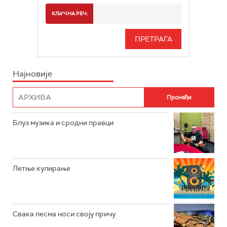
РАДИО БЕОГРАД 2
СПОРТ
КЉУЧНА РЕЧ:
РАДИО БЕОГРАД 3
СЕРИЈА
БЕОГРАД 202
ИНФО
Најновије
РАДИО ПЛЕТЕНИЦА
ФИЛМ
РАДИО РОКЕНРОЛЕР
РАДИО ЏУБОКС
Блуз музика и сродни правци
РАДИО ВРТЕШКА
РАДИО ЏЕЗЕР
Летње кулирање
АРХИВ
Свака песма носи своју причу