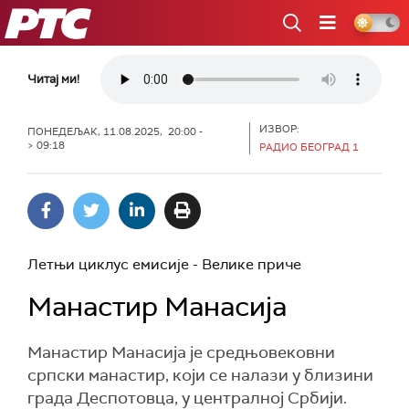
РТС
Читај ми!
ИЗВОР:
ПОНЕДЕЉАК, 11.08.2025, 20:00 -
> 09:18
РАДИО БЕОГРАД 1
Летњи циклус емисије - Велике приче
Манастир Манасија
Манастир Манасија је средњовековни
српски манастир, који се налази у близини
града Деспотовца, у централној Србији.