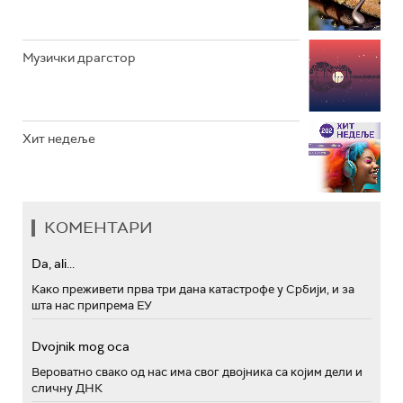
Музички драгстор
Хит недеље
КОМЕНТАРИ
Da, ali...
Како преживети прва три дана катастрофе у Србији, и за
шта нас припрема ЕУ
Dvojnik mog oca
Вероватно свако од нас има свог двојника са којим дели и
сличну ДНК