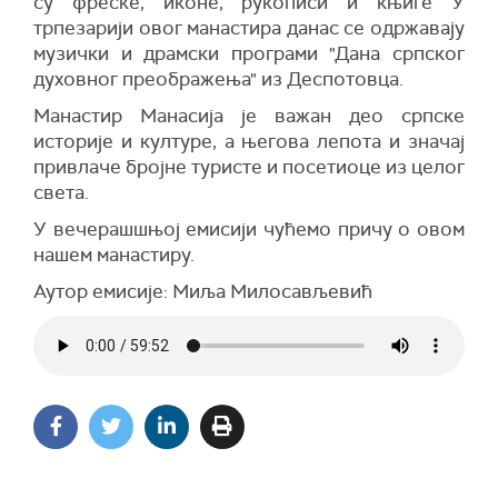
су фреске, иконе, рукописи и књиге
У
трпезарији овог манастира данас се одржавају
музички и драмски програми "Дана српског
духовног преображења" из Деспотовца.
Манастир Манасија је важан део српске
историје и културе, а његова лепота и значај
привлаче бројне туристе и посетиоце из целог
света.
У вечерашшњој емисији чућемо причу о овом
нашем манастиру.
Аутор емисије: Миља Милосављевић