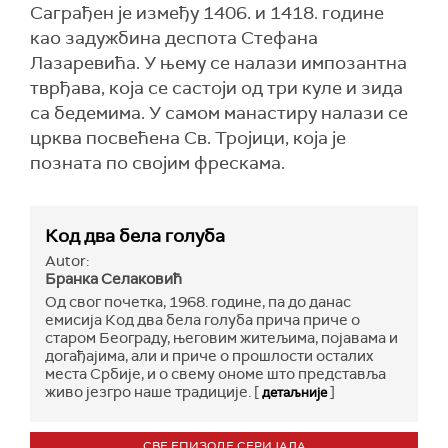
Саграђен је између 1406. и 1418. године
као задужбина деспота Стефана
Лазаревића. У њему се налази импозантна
тврђава, која се састоји од три куле и зида
са бедемима. У самом манастиру налази се
црква посвећена Св. Тројици, која је
позната по својим фрескама.
Код два бела голуба
Autor:
Бранка Селаковић
Од свог почетка, 1968. године, па до данас
емисија Код два бела голуба прича приче о
старом Београду, његовим житељима, појавама и
догађајима, али и приче о прошлости осталих
места Србије, и о свему ономе што представља
живо језгро наше традиције. [
]
детаљније
СВЕ ЕПИЗОДЕ СЕРИЈАЛА