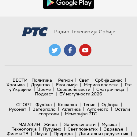
Радио Телевизија Србије
|
|
|
|
ВЕСТИ
Политика
Регион
Свет
Србија данас
|
|
|
|
Хроника
Друштво
Економија
Мерила времена
Рат
|
|
|
|
у Украјини
Време
Сервисне вести
Сматрачница
|
Подкаст
ЕУ могућности 2026
|
|
|
|
СПОРТ
Фудбал
Кошарка
Тенис
Одбојка
|
|
|
|
Рукомет
Ватерполо
Атлетика
Ауто-мото
Остали
|
спортови
Меморијал РТС
|
|
|
МАГАЗИН
Живот
Занимљивости
Музика
|
|
|
|
Технологијa
Путујемо
Свет познатих
Здравље
|
|
|
|
Филм и ТВ
Наука
Природа
Дигитални предузетник