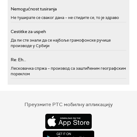
Nemogućnost tusiranja
Не туширате се сваког дана – не стидите се, то је здраво
Cestitke za uspeh
Да ли сте знали да се најбоље грамофонске ручице
производе у Србији
Re: Eh...
Лесковачка спржа – производ са заштићеним географским
пореклом
Преузмите РТС мобилну апликацију