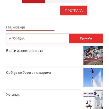
РАДИО БЕОГРАД 3
СЕРИЈА
БЕОГРАД 202
ИНФО
Најновије
РАДИО ПЛЕТЕНИЦА
ФИЛМ
РАДИО РОКЕНРОЛЕР
РАДИО ЏУБОКС
Вести из света спорта
РАДИО ВРТЕШКА
РАДИО ЏЕЗЕР
Србија се бори с пожарима
АРХИВ
Устанак