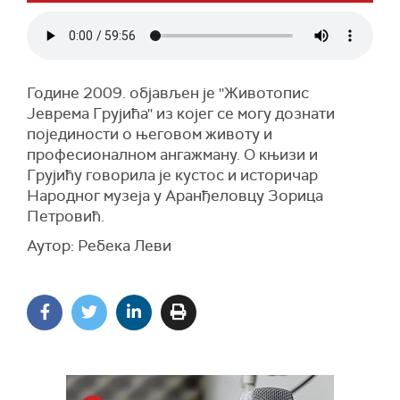
Године 2009. објављен је ''Животопис
Јеврема Грујића'' из којег се могу дознати
појединости о његовом животу и
професионалном ангажману. О књизи и
Грујићу говорила је кустос и историчар
Народног музеја у Аранђеловцу Зорица
Петровић.
Аутор: Ребека Леви