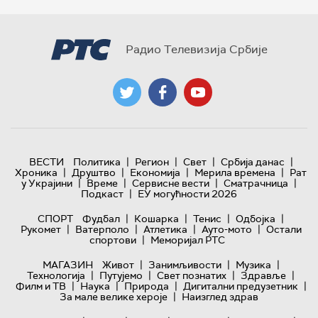
Радио Телевизија Србије
|
|
|
|
ВЕСТИ
Политика
Регион
Свет
Србија данас
|
|
|
|
Хроника
Друштво
Економија
Мерила времена
Рат
|
|
|
|
у Украјини
Време
Сервисне вести
Сматрачница
|
Подкаст
ЕУ могућности 2026
|
|
|
|
СПОРТ
Фудбал
Кошарка
Тенис
Одбојка
|
|
|
|
Рукомет
Ватерполо
Атлетика
Ауто-мото
Остали
|
спортови
Меморијал РТС
|
|
|
МАГАЗИН
Живот
Занимљивости
Музика
|
|
|
|
Технологијa
Путујемо
Свет познатих
Здравље
|
|
|
|
Филм и ТВ
Наука
Природа
Дигитални предузетник
|
За мале велике хероје
Наизглед здрав