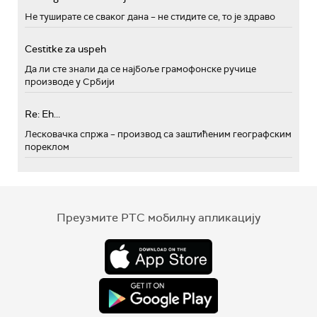
Не туширате се сваког дана – не стидите се, то је здраво
Cestitke za uspeh
Да ли сте знали да се најбоље грамофонске ручице
производе у Србији
Re: Eh...
Лесковачка спржа – производ са заштићеним географским
пореклом
Преузмите РТС мобилну апликацију