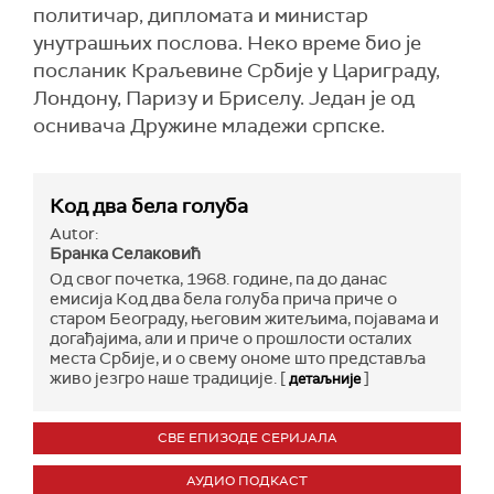
политичар, дипломата и министар
унутрашњих послова. Неко време био је
посланик Краљевине Србије у Цариграду,
Лондону, Паризу и Бриселу. Један је од
оснивача Дружине младежи српске.
Код два бела голуба
Autor:
Бранка Селаковић
Од свог почетка, 1968. године, па до данас
емисија Код два бела голуба прича приче о
старом Београду, његовим житељима, појавама и
догађајима, али и приче о прошлости осталих
места Србије, и о свему ономе што представља
живо језгро наше традиције. [
]
детаљније
СВЕ ЕПИЗОДЕ СЕРИЈАЛА
АУДИО ПОДКАСТ