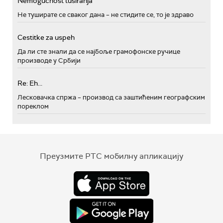
Nemogućnost tusiranja
Не туширате се сваког дана – не стидите се, то је здраво
Cestitke za uspeh
Да ли сте знали да се најбоље грамофонске ручице
производе у Србији
Re: Eh...
Лесковачка спржа – производ са заштићеним географским
пореклом
Преузмите РТС мобилну апликацију