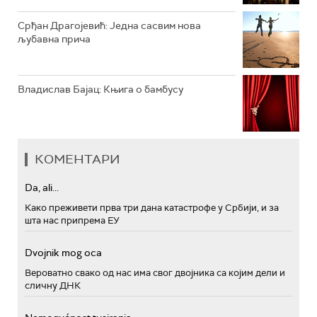
Срђан Драгојевић: Једна сасвим нова
љубавна прича
Владислав Бајац: Књига о бамбусу
КОМЕНТАРИ
Da, ali...
Како преживети прва три дана катастрофе у Србији, и за
шта нас припрема ЕУ
Dvojnik mog oca
Вероватно свако од нас има свог двојника са којим дели и
сличну ДНК