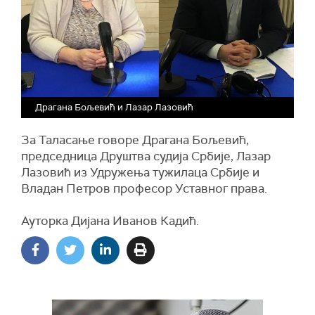
Драгана Бољевић и Лазар Лазовић
За Таласање говоре Драгана Бољевић,
председница Друштва судија Србије, Лазар
Лазовић из Удружења тужилаца Србије и
Владан Петров професор Уставног права.
Ауторка Дијана Иванов Кадић.