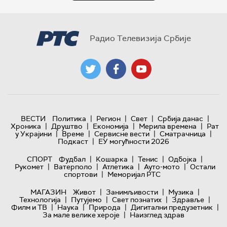
Радио Телевизија Србије
|
|
|
|
ВЕСТИ
Политика
Регион
Свет
Србија данас
|
|
|
|
Хроника
Друштво
Економија
Мерила времена
Рат
|
|
|
|
у Украјини
Време
Сервисне вести
Сматрачница
|
Подкаст
ЕУ могућности 2026
|
|
|
|
СПОРТ
Фудбал
Кошарка
Тенис
Одбојка
|
|
|
|
Рукомет
Ватерполо
Атлетика
Ауто-мото
Остали
|
спортови
Меморијал РТС
|
|
|
МАГАЗИН
Живот
Занимљивости
Музика
|
|
|
|
Технологијa
Путујемо
Свет познатих
Здравље
|
|
|
|
Филм и ТВ
Наука
Природа
Дигитални предузетник
|
За мале велике хероје
Наизглед здрав