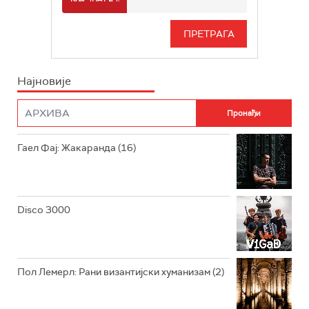
РАДИО БЕОГРАД 3
СЕРИЈА
БЕОГРАД 202
ИНФО
Најновије
РАДИО ПЛЕТЕНИЦА
ФИЛМ
РАДИО РОКЕНРОЛЕР
РАДИО ЏУБОКС
Гаел Фај: Жакаранда (16)
РАДИО ВРТЕШКА
РАДИО ЏЕЗЕР
Disco 3000
АРХИВ
Пол Лемерл: Рани византијски хуманизам (2)