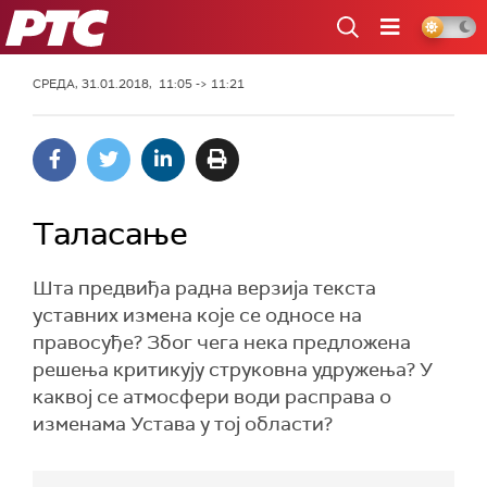
РТС
СРЕДА, 31.01.2018, 11:05 -> 11:21
Таласање
Шта предвиђа радна верзија текста
уставних измена које се односе на
правосуђе? Због чега нека предложена
решења критикују струковна удружења? У
каквој се атмосфери води расправа о
изменама Устава у тој области?