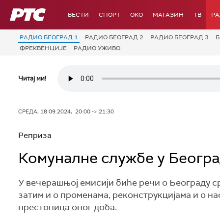
РТС
ВЕСТИ
СПОРТ
OKO
МАГАЗИН
ТВ
Р
РАДИО БЕОГРАД 1
РАДИО БЕОГРАД 2
РАДИО БЕОГРАД 3
Б
ФРЕКВЕНЦИЈЕ
РАДИО УЖИВО
Читај ми!
СРЕДА, 18.09.2024, 20:00 -> 21:30
Реприза
Комуналне службе у Београ
У вечерашњој емисији биће речи о Београду сре
затим и о променама, реконструкцијама и о н
престоница оног доба.