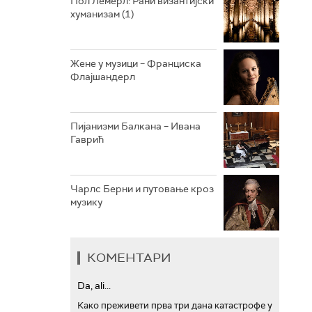
Пол Лемерл: Рани византијски
хуманизам (1)
АРХИВ
Жене у музици – Франциска
Флајшандерл
Пијанизми Балкана – Ивана
Гаврић
Чарлс Берни и путовање кроз
музику
КОМЕНТАРИ
Da, ali...
Како преживети прва три дана катастрофе у