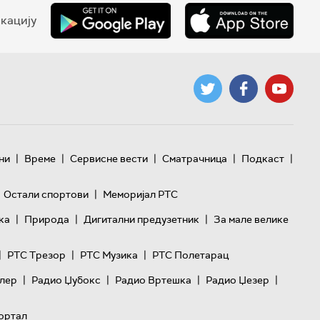
кацију
|
|
|
|
|
ни
Време
Сервисне вести
Сматрачница
Подкаст
|
Остали спортови
Меморијал РТС
|
|
|
ка
Природа
Дигитални предузетник
За мале велике
|
|
|
РТС Трезор
РТС Музика
РТС Полетарац
|
|
|
|
лер
Радио Џубокс
Радио Вртешка
Радио Џезер
ортал