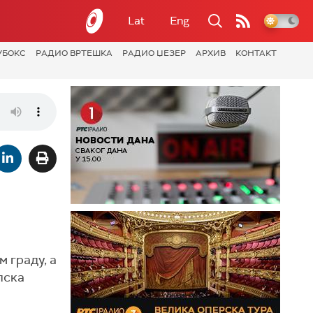
Lat
Eng
УБОКС
РАДИО ВРТЕШКА
РАДИО ЏЕЗЕР
АРХИВ
КОНТАКТ
 граду, а
пска