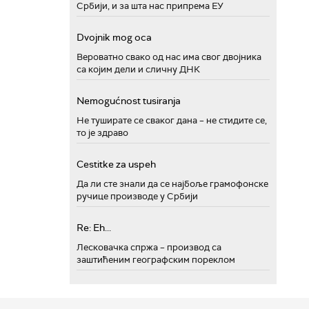
Србији, и за шта нас припрема ЕУ
Dvojnik mog oca
Вероватно свако од нас има свог двојника
са којим дели и сличну ДНК
Nemogućnost tusiranja
Не туширате се сваког дана – не стидите се,
то је здраво
Cestitke za uspeh
Да ли сте знали да се најбоље грамофонске
ручице производе у Србији
Re: Eh...
Лесковачка спржа – производ са
заштићеним географским пореклом