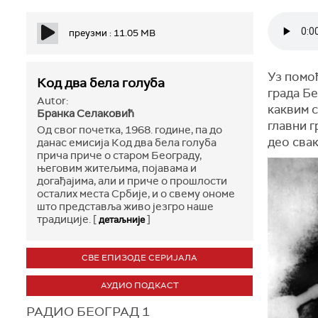
преузми : 11.05 MB
Уз помоћ
Код два бела голуба
града Бе
Autor:
каквим с
Бранка Селаковић
главни г
Од свог почетка, 1968. године, па до
део сва
данас емисија Код два бела голуба
прича приче о старом Београду,
његовим житељима, појавама и
догађајима, али и приче о прошлости
осталих места Србије, и о свему ономе
што представља живо језгро наше
традиције. [
]
детаљније
СВЕ ЕПИЗОДЕ СЕРИЈАЛА
АУДИО ПОДКАСТ
РАДИО БЕОГРАД 1