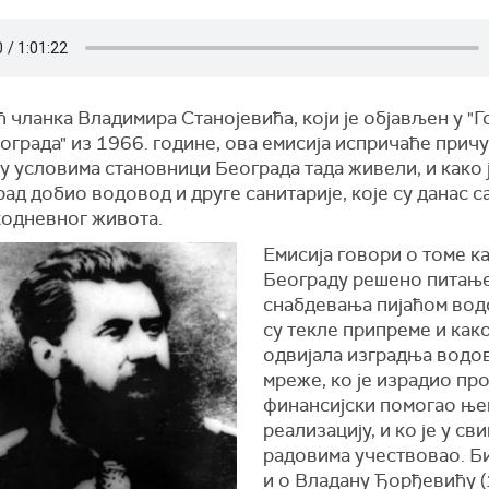
 чланка Владимира Станојевића, који је објављен у "
ограда" из 1966. године, ова емисија испричаће причу
у условима становници Београда тада живели, и како 
рад добио водовод и друге санитарије, које су данас с
кодневног живота.
Емисија говори о томе ка
Београду решено питањ
снабдевања пијаћом вод
су текле припреме и как
одвијала изградња водо
мреже, ко је израдио про
финансијски помогао ње
реализацију, и ко је у св
радовима учествовао. Б
и о Владану Ђорђевићу 