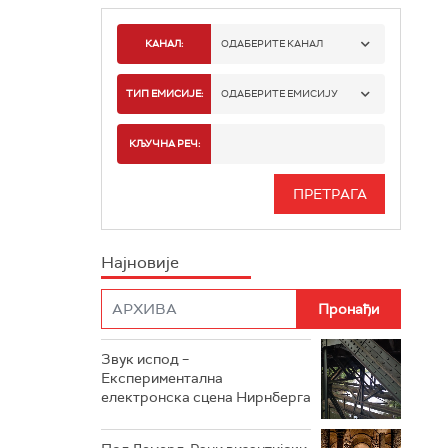
КАНАЛ:
ОДАБЕРИТЕ КАНАЛ
РАДИО БЕОГРАД 1
ТИП ЕМИСИЈЕ:
ОДАБЕРИТЕ ЕМИСИЈУ
РАДИО БЕОГРАД 2
СПОРТ
КЉУЧНА РЕЧ:
РАДИО БЕОГРАД 3
СЕРИЈА
БЕОГРАД 202
ИНФО
Најновије
РАДИО ПЛЕТЕНИЦА
ФИЛМ
РАДИО РОКЕНРОЛЕР
РАДИО ЏУБОКС
Звук испод –
Експериментална
РАДИО ВРТЕШКА
електронска сцена Нирнберга
РАДИО ЏЕЗЕР