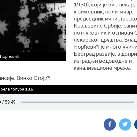
1930), који је био лекар,
књижевник, политичар,
председник министарско
Краљевине Србије, сани
потпуковник и оснивач 
лекарског друштва. Влад
Ђорђевић је много учини
Београд развије, а допри
 Ђорђевић
изградњи водоводне и
канализационе мреже.
исије: Винко Стојић.
 бела голуба 18.9.