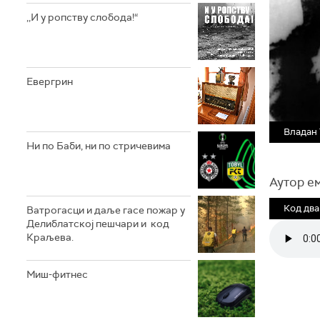
,,И у ропству слобода!“
Евергрин
Владан
Ни по Баби, ни по стричевима
Аутор ем
Код два
Ватрогасци и даље гасе пожар у
Делиблатској пешчари и код
Краљева.
Миш-фитнес