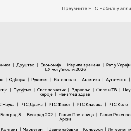
Преузмите РТС мобилну апли
|
|
|
|
оника
Друштво
Економија
Мерила времена
Рат у Украји
ЕУ могућности 2026
|
|
|
|
|
|
ис
Одбојка
Рукомет
Ватерполо
Атлетика
Ауто-мото
|
|
|
|
|
гијa
Путујемо
Свет познатих
Здравље
Филм и ТВ
Нау
|
хероје
Наизглед здрав
|
|
|
|
С Наука
РТС Драма
РТС Живот
РТС Класика
РТС Коло
|
|
|
 Београд 3
Београд 202
Радио Плетеница
Радио Рокенро
Архив
|
|
|
|
Контакт
Маркетинг
Јавне набавке
Конкурси
Интернет п