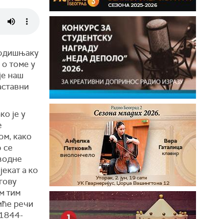
Годишњаку
 о томе у
је наш
аставни
ко је у
е
ом, како
о се
водне
јекат а ко
гову
им тим
иће речи
(1844-