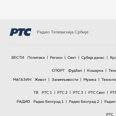
Радио Телевизија Србије
|
|
|
|
ВЕСТИ
Политика
Регион
Свет
Србија данас
Хр
|
|
СПОРТ
Фудбал
Кошарка
Тен
|
|
|
МАГАЗИН
Живот
Занимљивости
Музика
Техноло
|
|
|
|
ТВ
РТС 1
РТС 2
РТС 3
РТС Свет
РТ
|
|
РАДИО
Радио Београд 1
Радио Београд 2
Радио
РТС