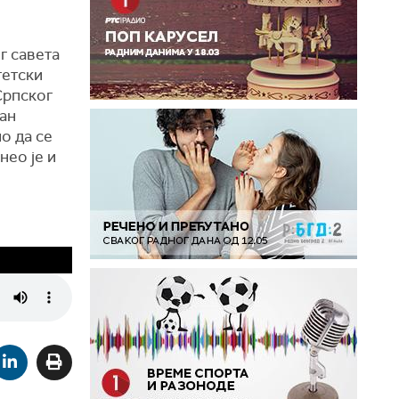
г савета
тетски
Српског
ан
о да се
нео је и