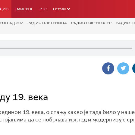
АДИО
ЕМИСИЈЕ
РТС
Остало
ЕОГРАД 202
РАДИО ПЛЕТЕНИЦА
РАДИО РОКЕНРОЛЕР
РАДИО Џ
ду 19. века
дином 19. века, о стању какво је тада било у нашем
астојањима да се побољша изглед и модернизује ср