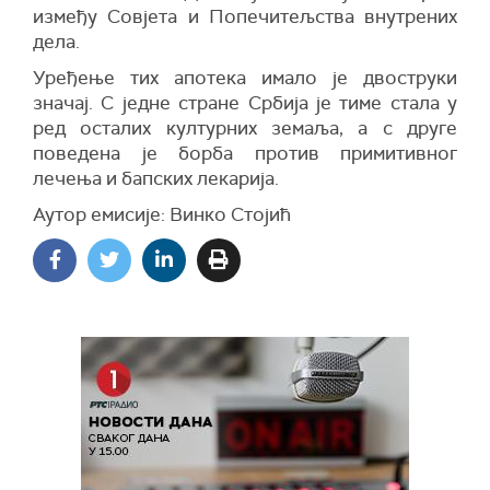
између Совјета и Попечитељства внутрених
дела.
Уређење тих апотека имало је двоструки
значај. С једне стране Србија је тиме стала у
ред осталих културних земаља, а с друге
поведена је борба против примитивног
лечења и бапских лекарија.
Аутор емисије: Винко Стојић