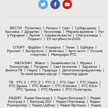
|
|
|
|
ВЕСТИ
Политика
Регион
Свет
Србија данас
|
|
|
|
Хроника
Друштво
Економија
Мерила времена
Рат
|
|
|
|
у Украјини
Време
Сервисне вести
Сматрачница
|
Подкаст
ЕУ могућности 2026
|
|
|
|
СПОРТ
Фудбал
Кошарка
Тенис
Одбојка
|
|
|
|
Рукомет
Ватерполо
Атлетика
Ауто-мото
Остали
|
спортови
Меморијал РТС
|
|
|
МАГАЗИН
Живот
Занимљивости
Музика
|
|
|
|
Технологијa
Путујемо
Свет познатих
Здравље
|
|
|
|
Филм и ТВ
Наука
Природа
Дигитални предузетник
|
За мале велике хероје
Наизглед здрав
|
|
|
|
|
ТВ
РТС 1
РТС 2
РТС 3
РТС Свет
РТС Наука
|
|
|
|
РТС Драма
РТС Живот
РТС Класика
РТС Коло
|
|
РТС Трезор
РТС Музика
РТС Полетарац
|
|
РАДИО
Радио Београд 1
Радио Београд 2
Радио
|
|
|
Београд 3
Београд 202
Радио Плетеница
Радио
|
|
|
Рокенролер
Радио Џубокс
Радио Вртешка
Радио