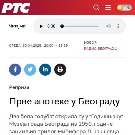
РТС
Читај ми!
ИЗВОР:
СРЕДА, 30.04.2025, 20:00 -> 15:39
РАДИО БЕОГРАД 1
Реприза
Прве апотеке у Београду
Два бела голуба" открила су у "Годишњаку"
Музеја града Београда из 1956. године
занимљив прилог Нићифора Л. Јакшевца