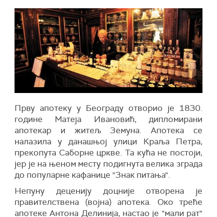
Прву апотеку у Београду отворио је 1830.
године Матеја Ивановић, дипломирани
апотекар и житељ Земуна. Апотека се
налазила у данашњој улици Краља Петра,
прекопута Саборне цркве. Та кућа не постоји,
јер је на њеном месту подигнута велика зграда
до популарне кафанице "Знак питања".
Непуну деценију доцније отворена је
правителствена (војна) апотека. Око треће
апотеке Антона Делинија, настао је "мали рат"