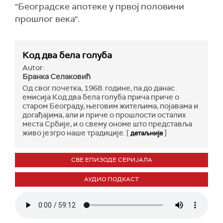
"Београдске апотеке у првој половини
прошлог века".
Код два бела голуба
Autor:
Бранка Селаковић
Од свог почетка, 1968. године, па до данас
емисија Код два бела голуба прича приче о
старом Београду, његовим житељима, појавама и
догађајима, али и приче о прошлости осталих
места Србије, и о свему ономе што представља
живо језгро наше традиције. [
]
детаљније
СВЕ ЕПИЗОДЕ СЕРИЈАЛА
АУДИО ПОДКАСТ