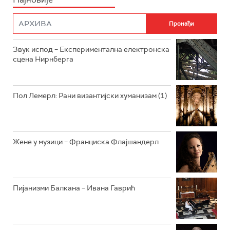
ФИЛМ
РАДИО РОКЕНРОЛЕР
РАДИО ЏУБОКС
Звук испод – Експериментална електронска
сцена Нирнберга
РАДИО ВРТЕШКА
РАДИО ЏЕЗЕР
Пол Лемерл: Рани византијски хуманизам (1)
АРХИВ
Жене у музици – Франциска Флајшандерл
Пијанизми Балкана – Ивана Гаврић