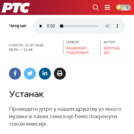
РТС
Читај ми!
ИЗВОР:
АУТОР:
СУБОТА, 11.07.2026,
ВЛАДИМИР
БЕОГРАД
06:00 -> 12:49
ТОДОРОВИЋ
202
Устанак
Проведите јутро у нашем друштву уз много
музике и лаких тема које ћемо покренути
током емисије.