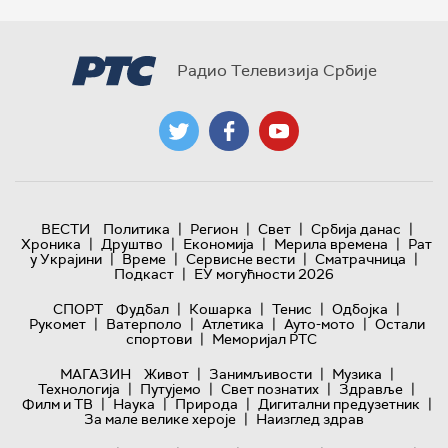
Радио Телевизија Србије
|
|
|
|
ВЕСТИ
Политика
Регион
Свет
Србија данас
|
|
|
|
Хроника
Друштво
Економија
Мерила времена
Рат
|
|
|
|
у Украјини
Време
Сервисне вести
Сматрачница
|
Подкаст
ЕУ могућности 2026
|
|
|
|
СПОРТ
Фудбал
Кошарка
Тенис
Одбојка
|
|
|
|
Рукомет
Ватерполо
Атлетика
Ауто-мото
Остали
|
спортови
Меморијал РТС
|
|
|
МАГАЗИН
Живот
Занимљивости
Музика
|
|
|
|
Технологијa
Путујемо
Свет познатих
Здравље
|
|
|
|
Филм и ТВ
Наука
Природа
Дигитални предузетник
|
За мале велике хероје
Наизглед здрав