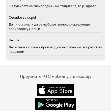
Не туширате се сваког дана – не стидите се, то је здраво
Cestitke za uspeh
Да ли сте знали да се најбоље грамофонске ручице
производе у Србији
Re: Eh...
Лесковачка спржа – производ са заштићеним географским
пореклом
Преузмите РТС мобилну апликацију