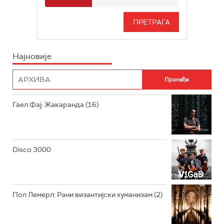
РАДИО БЕОГРАД 3
СЕРИЈА
БЕОГРАД 202
ИНФО
Најновије
РАДИО ПЛЕТЕНИЦА
ФИЛМ
РАДИО РОКЕНРОЛЕР
РАДИО ЏУБОКС
Гаел Фај: Жакаранда (16)
РАДИО ВРТЕШКА
РАДИО ЏЕЗЕР
Disco 3000
АРХИВ
Пол Лемерл: Рани византијски хуманизам (2)