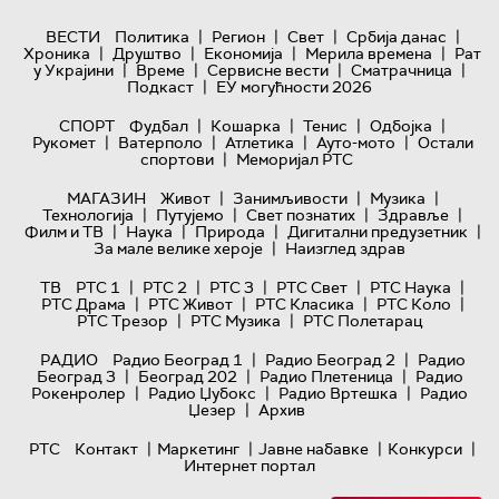
|
|
|
|
ВЕСТИ
Политика
Регион
Свет
Србија данас
|
|
|
|
Хроника
Друштво
Економија
Мерила времена
Рат
|
|
|
|
у Украјини
Време
Сервисне вести
Сматрачница
|
Подкаст
ЕУ могућности 2026
|
|
|
|
СПОРТ
Фудбал
Кошарка
Тенис
Одбојка
|
|
|
|
Рукомет
Ватерполо
Атлетика
Ауто-мото
Остали
|
спортови
Меморијал РТС
|
|
|
МАГАЗИН
Живот
Занимљивости
Музика
|
|
|
|
Технологијa
Путујемо
Свет познатих
Здравље
|
|
|
|
Филм и ТВ
Наука
Природа
Дигитални предузетник
|
За мале велике хероје
Наизглед здрав
|
|
|
|
|
ТВ
РТС 1
РТС 2
РТС 3
РТС Свет
РТС Наука
|
|
|
|
РТС Драма
РТС Живот
РТС Класика
РТС Коло
|
|
РТС Трезор
РТС Музика
РТС Полетарац
|
|
РАДИО
Радио Београд 1
Радио Београд 2
Радио
|
|
|
Београд 3
Београд 202
Радио Плетеница
Радио
|
|
|
Рокенролер
Радио Џубокс
Радио Вртешка
Радио
|
Џезер
Архив
|
|
|
|
РТС
Контакт
Маркетинг
Јавне набавке
Конкурси
Интернет портал