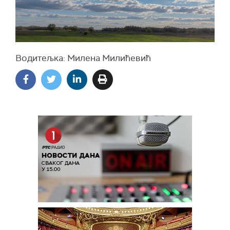
Водитељка: Милена Милићевић