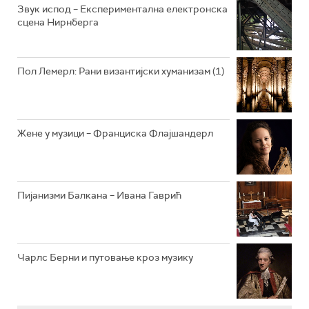
РАДИО ЏУБОКС
Звук испод – Експериментална електронска
сцена Нирнберга
РАДИО ВРТЕШКА
РАДИО ЏЕЗЕР
Пол Лемерл: Рани византијски хуманизам (1)
АРХИВ
Жене у музици – Франциска Флајшандерл
Пијанизми Балкана – Ивана Гаврић
Чарлс Берни и путовање кроз музику