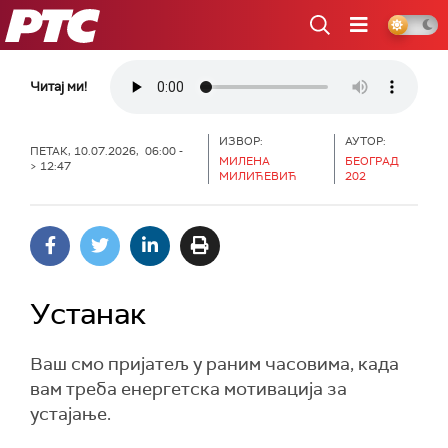
РТС
Читај ми!
ИЗВОР:
АУТОР:
ПЕТАК, 10.07.2026, 06:00 -
МИЛЕНА
БЕОГРАД
> 12:47
МИЛИЋЕВИЋ
202
Устанак
Ваш смо пријатељ у раним часовима, када
вам треба енергетска мотивација за
устајање.