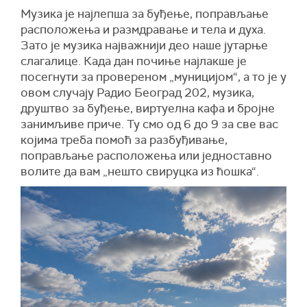
Музика је најлепша за буђење, поправљање
расположења и размдравање и тела и духа.
Зато је музика најважнији део наше јутарње
слагалице. Када дан почиње најлакше је
посегнути за провереном „муницијом“, а то је у
овом случају Радио Београд 202, музика,
друштво за буђење, виртуелна кафа и бројне
занимљиве приче. Ту смо од 6 до 9 за све вас
којима треба помоћ за разбуђивање,
поправљање расположења или једноставно
волите да вам „нешто свируцка из ћошка“.