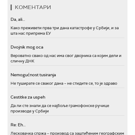
КОМЕНТАРИ
Da, ali...
Како преживети прва три дана катастрофе у Србији, и за
шта нас припрема ЕУ
Dvojnik mog oca
Вероватно свако од нас има свог двојника са којим дели и
сличну ДНК
Nemogućnost tusiranja
Не туширате се сваког дана – не стидите се, то је здраво
Cestitke za uspeh
Да ли сте знали да се најбоље грамофонске ручице
производе у Србији
Re: Eh...
Лесковачка спржа – производ са заштићеним географским