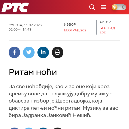
РТС
АУТОР:
ИЗВОР:
СУБОТА, 11.07.2026,
БЕОГРАД
02:00 -> 14:49
БЕОГРАД 202
202
Ритам ноћи
За све ноћобдије, као и за оне који кроз
дремку воле да ослушкују добру музику -
обавезан избор је Двестадвојка, која
диктира летњи ноћни ритам! Музику за вас
бира Јадранка Јанковић Нешић.