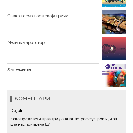
Свака песма носи своју причу
Музички драгстор
Хит недеље
КОМЕНТАРИ
Da, ali...
Како преживети прва три дана катастрофе у Србији, и за
шта нас припрема ЕУ