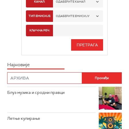
КАНАЛ:
ОДАБЕРИТЕ КАНАЛ
РАДИО БЕОГРАД 1
ТИП ЕМИСИЈЕ:
ОДАБЕРИТЕ ЕМИСИЈУ
РАДИО БЕОГРАД 2
СПОРТ
КЉУЧНА РЕЧ:
РАДИО БЕОГРАД 3
СЕРИЈА
БЕОГРАД 202
ИНФО
Најновије
РАДИО ПЛЕТЕНИЦА
ФИЛМ
РАДИО РОКЕНРОЛЕР
РАДИО ЏУБОКС
Блуз музика и сродни правци
РАДИО ВРТЕШКА
РАДИО ЏЕЗЕР
Летње кулирање
АРХИВ