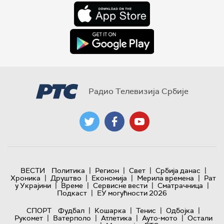
Радио Телевизија Србије
|
|
|
|
ВЕСТИ
Политика
Регион
Свет
Србија данас
|
|
|
|
Хроника
Друштво
Економија
Мерила времена
Рат
|
|
|
|
у Украјини
Време
Сервисне вести
Сматрачница
|
Подкаст
ЕУ могућности 2026
|
|
|
|
СПОРТ
Фудбал
Кошарка
Тенис
Одбојка
|
|
|
|
Рукомет
Ватерполо
Атлетика
Ауто-мото
Остали