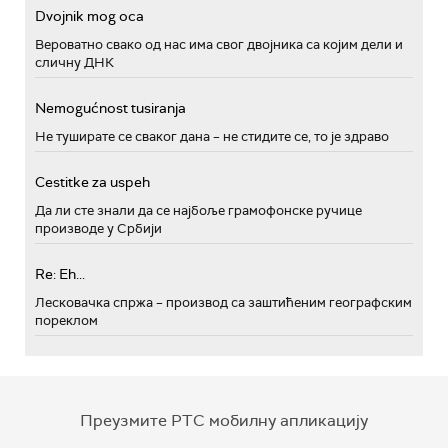
Dvojnik mog oca
Вероватно свако од нас има свог двојника са којим дели и
сличну ДНК
Nemogućnost tusiranja
Не туширате се сваког дана – не стидите се, то је здраво
Cestitke za uspeh
Да ли сте знали да се најбоље грамофонске ручице
производе у Србији
Re: Eh...
Лесковачка спржа – производ са заштићеним географским
пореклом
Преузмите РТС мобилну апликацију