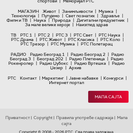
|
спортови
Меморијал РТС
|
|
|
МАГАЗИН
Живот
Занимљивости
Музика
|
|
|
|
Технологијa
Путујемо
Свет познатих
Здравље
|
|
|
|
Филм и ТВ
Наука
Природа
Дигитални предузетник
|
За мале велике хероје
Наизглед здрав
|
|
|
|
|
ТВ
РТС 1
РТС 2
РТС 3
РТС Свет
РТС Наука
|
|
|
|
РТС Драма
РТС Живот
РТС Класика
РТС Коло
|
|
РТС Трезор
РТС Музика
РТС Полетарац
|
|
РАДИО
Радио Београд 1
Радио Београд 2
Радио
|
|
|
Београд 3
Београд 202
Радио Плетеница
Радио
|
|
|
Рокенролер
Радио Џубокс
Радио Вртешка
Радио
|
Џезер
Архив
|
|
|
|
РТС
Контакт
Маркетинг
Јавне набавке
Конкурси
Интернет портал
МАПА САЈТА
Приватност
Copyright
Правила употребе садржаја
Мапа
|
|
|
сајта
Copyright © 2008 - 2026 РТС. Сва права задржана.