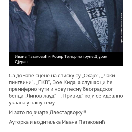
Ивана Патаковић и Роџер Тејлор из групе Дјуран
Дјуран
Са домаће сцене на списку су „Охајо”, „Лаки
пингвини”, „ЕКВ”, Зое Кида, а слушаоци ће
премијерно чути и нову песму београдског
бенда „Липов лауд” - „Привид” који се идеално
уклапа у нашу тему...
И зато појачајте Двестадвојку!!!
Ауторка и водитељка Ивана Патаковић