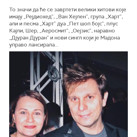
То значи да ће се завртети велики хитови које
имају „Рејдиохед”, „Ван Хејлен”, група „Харт”,
али и песма „Харт” дуа „Пет шоп бојс”, плус
Кајли, Шер, „Аеросмит”, „Оејзис”, наравно
„Дјуран Дјуран” и нови сингл који је Мадона
управо лансирала...