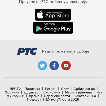
Преузмите РТС мобилну апликацију
Радио Телевизија Србије
|
|
|
|
ВЕСТИ
Политика
Регион
Свет
Србија данас
|
|
|
|
Хроника
Друштво
Економија
Мерила времена
Рат
|
|
|
|
у Украјини
Време
Сервисне вести
Сматрачница
|
Подкаст
ЕУ могућности 2026