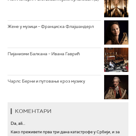
АРХИВ
Жене у музици – Франциска Флајшандерл
Пијанизми Балкана – Ивана Гаврић
Чарлс Берни и путовање кроз музику
КОМЕНТАРИ
Da, ali...
Како преживети прва три дана катастрофе у Србији, и за