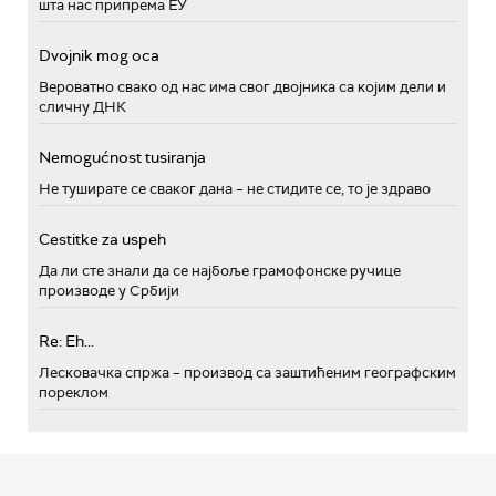
шта нас припрема ЕУ
Dvojnik mog oca
Вероватно свако од нас има свог двојника са којим дели и
сличну ДНК
Nemogućnost tusiranja
Не туширате се сваког дана – не стидите се, то је здраво
Cestitke za uspeh
Да ли сте знали да се најбоље грамофонске ручице
производе у Србији
Re: Eh...
Лесковачка спржа – производ са заштићеним географским
пореклом