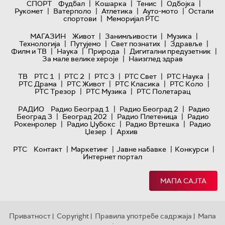
|
|
|
|
СПОРТ
Фудбал
Кошарка
Тенис
Одбојка
|
|
|
|
Рукомет
Ватерполо
Атлетика
Ауто-мото
Остали
|
спортови
Меморијал РТС
|
|
|
МАГАЗИН
Живот
Занимљивости
Музика
|
|
|
|
Технологијa
Путујемо
Свет познатих
Здравље
|
|
|
|
Филм и ТВ
Наука
Природа
Дигитални предузетник
|
За мале велике хероје
Наизглед здрав
|
|
|
|
|
ТВ
РТС 1
РТС 2
РТС 3
РТС Свет
РТС Наука
|
|
|
|
РТС Драма
РТС Живот
РТС Класика
РТС Коло
|
|
РТС Трезор
РТС Музика
РТС Полетарац
|
|
РАДИО
Радио Београд 1
Радио Београд 2
Радио
|
|
|
Београд 3
Београд 202
Радио Плетеница
Радио
|
|
|
Рокенролер
Радио Џубокс
Радио Вртешка
Радио
|
Џезер
Архив
|
|
|
|
РТС
Контакт
Маркетинг
Јавне набавке
Конкурси
Интернет портал
МАПА САЈТА
Приватност
Copyright
Правила употребе садржаја
Мапа
|
|
|