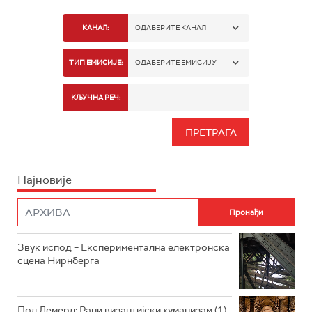
КАНАЛ:
ОДАБЕРИТЕ КАНАЛ
РАДИО БЕОГРАД 1
ТИП ЕМИСИЈЕ:
ОДАБЕРИТЕ ЕМИСИЈУ
РАДИО БЕОГРАД 2
СПОРТ
КЉУЧНА РЕЧ:
РАДИО БЕОГРАД 3
СЕРИЈА
БЕОГРАД 202
ИНФО
Најновије
РАДИО ПЛЕТЕНИЦА
ФИЛМ
РАДИО РОКЕНРОЛЕР
РАДИО ЏУБОКС
Звук испод – Експериментална електронска
сцена Нирнберга
РАДИО ВРТЕШКА
РАДИО ЏЕЗЕР
Пол Лемерл: Рани византијски хуманизам (1)