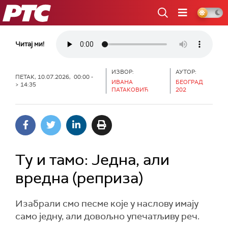
РТС
Читај ми!
ИЗВОР:
АУТОР:
ПЕТАК, 10.07.2026, 00:00 -
ИВАНА
БЕОГРАД
> 14:35
ПАТАКОВИЋ
202
Ту и тамо: Једна, али
вредна (реприза)
Изабрали смо песме које у наслову имају
само једну, али довољно упечатљиву реч.