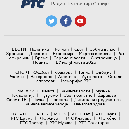
Радио Телевизија Србије
|
|
|
|
ВЕСТИ
Политика
Регион
Свет
Србија данас
|
|
|
|
Хроника
Друштво
Економија
Мерила времена
Рат
|
|
|
|
у Украјини
Време
Сервисне вести
Сматрачница
|
Подкаст
ЕУ могућности 2026
|
|
|
|
СПОРТ
Фудбал
Кошарка
Тенис
Одбојка
|
|
|
|
Рукомет
Ватерполо
Атлетика
Ауто-мото
Остали
|
спортови
Меморијал РТС
|
|
|
МАГАЗИН
Живот
Занимљивости
Музика
|
|
|
|
Технологијa
Путујемо
Свет познатих
Здравље
|
|
|
|
Филм и ТВ
Наука
Природа
Дигитални предузетник
|
За мале велике хероје
Наизглед здрав
|
|
|
|
|
ТВ
РТС 1
РТС 2
РТС 3
РТС Свет
РТС Наука
|
|
|
|
РТС Драма
РТС Живот
РТС Класика
РТС Коло
|
|
РТС Трезор
РТС Музика
РТС Полетарац