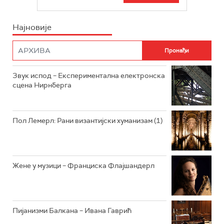
БЕОГРАД 202
ИНФО
Најновије
РАДИО ПЛЕТЕНИЦА
ФИЛМ
РАДИО РОКЕНРОЛЕР
РАДИО ЏУБОКС
Звук испод – Експериментална електронска
сцена Нирнберга
РАДИО ВРТЕШКА
РАДИО ЏЕЗЕР
Пол Лемерл: Рани византијски хуманизам (1)
АРХИВ
Жене у музици – Франциска Флајшандерл
Пијанизми Балкана – Ивана Гаврић