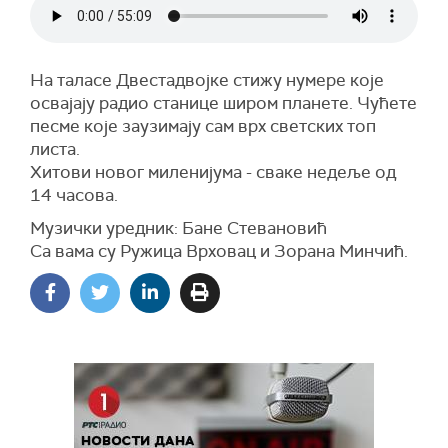
На таласе Двестадвојке стижу нумере које
освајају радио станице широм планете. Чућете
песме које заузимају сам врх светских топ
листа.
Хитови новог миленијума - сваке недеље од
14 часова.
Музички уредник: Бане Стевановић
Са вама су Ружица Врховац и Зорана Минчић.