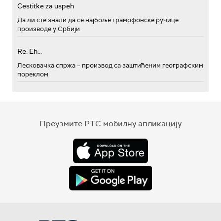
Cestitke za uspeh
Да ли сте знали да се најбоље грамофонске ручице
производе у Србији
Re: Eh...
Лесковачка спржа – производ са заштићеним географским
пореклом
Преузмите РТС мобилну апликацију