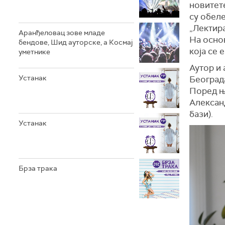
новитете
су обел
„Лектира
Аранђеловац зове младе
На осно
бендове, Шид ауторске, а Космај
која се 
уметнике
Аутор и 
Устанак
Београд
Поред њ
Александ
бази).
Устанак
Брза трака