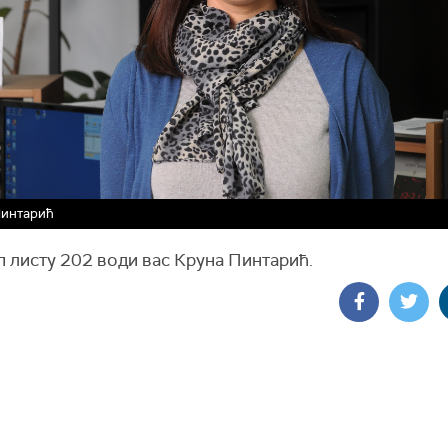
Пинтарић
п листу 202 води вас Круна Пинтарић.