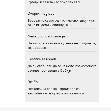
Србији, и за шта нас припрема ЕУ
Dvojnik mog oca
Вероватно свако од нас има свог двојника
са којим дели и сличну ДНК
Nemogućnost tusiranja
Не туширате се сваког дана – не стидите се,
то је здраво
Cestitke za uspeh
Да ли сте знали да се најбоље грамофонске
ручице производе у Србији
Re: Eh...
Лесковачка спржа – производ са
заштићеним географским пореклом