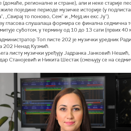
 (домаће, регионалне и стране), али и неке старије пе
ежиле поједине периоде музичке историје (у подлист
”, „Свирај то поново, Сем” и „Мејд ин екс Ју”).
ву гласова слушалаца формира се финална седмична т
емитује суботом, у термину од 10 до 13 сати (првих 40 
администратор Топ листе 202 је музички уредник Рад
а 202 Ненад Кузмић.
ега листу музички уређују Јадранка Јанковић Нешић,
ар Станојевић и Никита Шестак (смењују се на седми