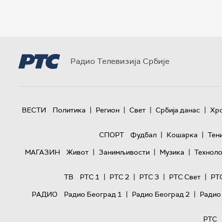
Радио Телевизија Србије
|
|
|
|
ВЕСТИ
Политика
Регион
Свет
Србија данас
Хр
|
|
СПОРТ
Фудбал
Кошарка
Тен
|
|
|
МАГАЗИН
Живот
Занимљивости
Музика
Техноло
|
|
|
|
ТВ
РТС 1
РТС 2
РТС 3
РТС Свет
РТ
|
|
РАДИО
Радио Београд 1
Радио Београд 2
Радио
РТС