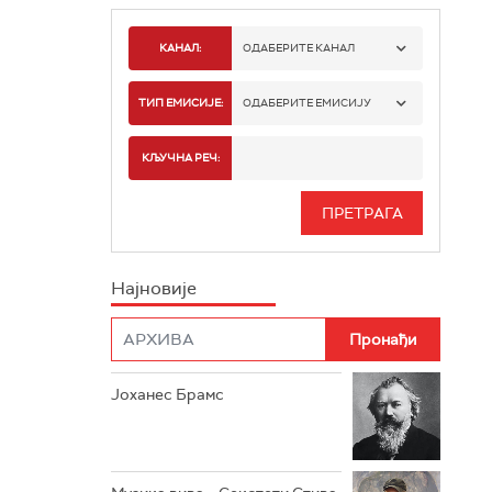
КАНАЛ:
ОДАБЕРИТЕ КАНАЛ
РАДИО БЕОГРАД 1
ТИП ЕМИСИЈЕ:
ОДАБЕРИТЕ ЕМИСИЈУ
РАДИО БЕОГРАД 2
СПОРТ
КЉУЧНА РЕЧ:
РАДИО БЕОГРАД 3
СЕРИЈА
БЕОГРАД 202
ИНФО
Најновије
РАДИО ПЛЕТЕНИЦА
ФИЛМ
РАДИО РОКЕНРОЛЕР
РАДИО ЏУБОКС
Јоханес Брамс
РАДИО ВРТЕШКА
РАДИО ЏЕЗЕР