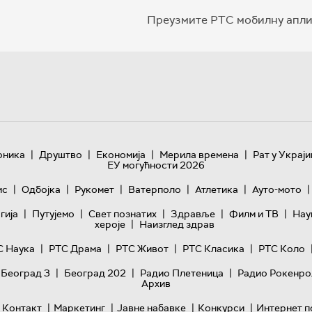
Преузмите РТС мобилну апли
|
|
|
|
оника
Друштво
Економија
Мерила времена
Рат у Украји
ЕУ могућности 2026
|
|
|
|
|
|
ис
Одбојка
Рукомет
Ватерполо
Атлетика
Ауто-мото
|
|
|
|
|
гијa
Путујемо
Свет познатих
Здравље
Филм и ТВ
Нау
|
хероје
Наизглед здрав
|
|
|
|
С Наука
РТС Драма
РТС Живот
РТС Класика
РТС Коло
|
|
|
 Београд 3
Београд 202
Радио Плетеница
Радио Рокенро
Архив
|
|
|
|
Контакт
Маркетинг
Јавне набавке
Конкурси
Интернет п