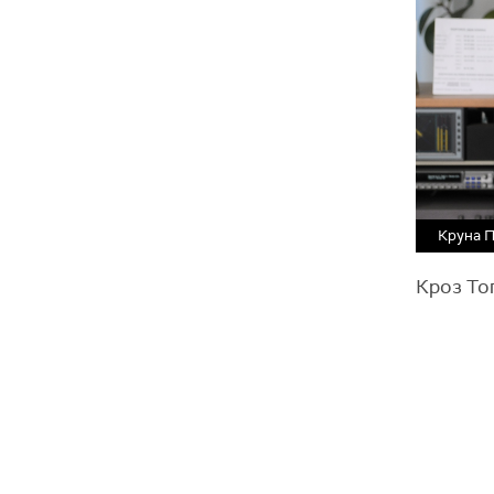
Круна 
Кроз То