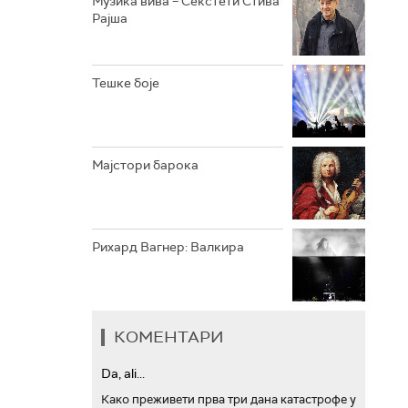
Музика вива – Секстети Стива
Рајша
АРХИВ
Тешке боје
Мајстори барока
Рихард Вагнер: Валкира
КОМЕНТАРИ
Da, ali...
Како преживети прва три дана катастрофе у