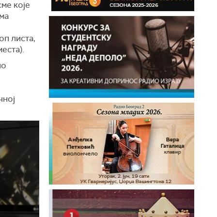
сме које
ама
оп листа,
места).
ио
чној