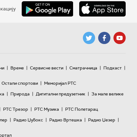
кацију
|
|
|
|
|
ни
Време
Сервисне вести
Сматрачница
Подкаст
|
Остали спортови
Меморијал РТС
|
|
|
ка
Природа
Дигитални предузетник
За мале велике
|
|
|
РТС Трезор
РТС Музика
РТС Полетарац
|
|
|
|
лер
Радио Џубокс
Радио Вртешка
Радио Џезер
ортал