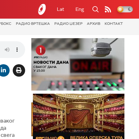
Lat
Eng
УБОКС
РАДИО ВРТЕШКА
РАДИО ЏЕЗЕР
АРХИВ
КОНТАКТ
сваког
 да
 свега