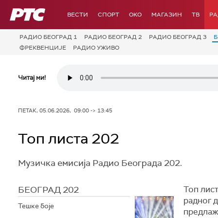
РТС
ВЕСТИ
СПОРТ
OKO
МАГАЗИН
ТВ
Р
РАДИО БЕОГРАД 1
РАДИО БЕОГРАД 2
РАДИО БЕОГРАД 3
Б
ФРЕКВЕНЦИЈЕ
РАДИО УЖИВО
Читај ми!
ПЕТАК, 05.06.2026, 09:00 -> 13:45
Топ листа 202
Музичка емисија Радио Београда 202.
БЕОГРАД 202
Топ лист
радног д
Тешке боје
предлажу