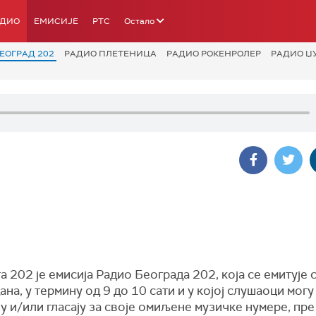
АДИО
ЕМИСИЈЕ
РТС
Остало
ЕОГРАД 202
РАДИО ПЛЕТЕНИЦА
РАДИО РОКЕНРОЛЕР
РАДИО Џ
а 202 је емисија Радио Београда 202, која се емитује 
ана, у термину oд 9 до 10 сати и у којој слушаоци могу
 и/или гласају за своје омиљене музичке нумере, пре