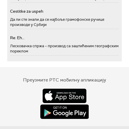
Cestitke za uspeh
Да ли сте знали да се најбоље грамофонске ручице
производе у Србији
Re: Eh...
Лесковачка спржа – производ са заштићеним географским
пореклом
Преузмите РТС мобилну апликацију