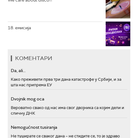
We care about disco!!!
18. емисија
КОМЕНТАРИ
Da, ali...
Како преживети прва три дана катастрофе у Србији, и за
шта нас припрема ЕУ
Dvojnik mog oca
Вероватно свако од нас има свог двојника са којим дели и
сличну ДНК
Nemogućnost tusiranja
Не туширате се сваког дана – не стидите се, то је здраво