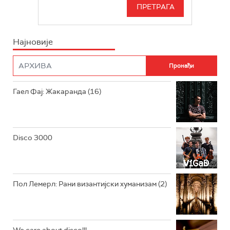
СЕРИЈА
БЕОГРАД 202
ИНФО
Најновије
РАДИО ПЛЕТЕНИЦА
ФИЛМ
РАДИО РОКЕНРОЛЕР
РАДИО ЏУБОКС
Гаел Фај: Жакаранда (16)
РАДИО ВРТЕШКА
РАДИО ЏЕЗЕР
Disco 3000
АРХИВ
Пол Лемерл: Рани византијски хуманизам (2)