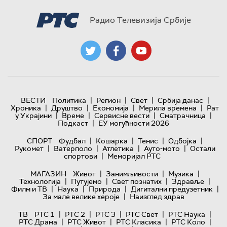
Радио Телевизија Србије
|
|
|
|
ВЕСТИ
Политика
Регион
Свет
Србија данас
|
|
|
|
Хроника
Друштво
Економија
Мерила времена
Рат
|
|
|
|
у Украјини
Време
Сервисне вести
Сматрачница
|
Подкаст
ЕУ могућности 2026
|
|
|
|
СПОРТ
Фудбал
Кошарка
Тенис
Одбојка
|
|
|
|
Рукомет
Ватерполо
Атлетика
Ауто-мото
Остали
|
спортови
Меморијал РТС
|
|
|
МАГАЗИН
Живот
Занимљивости
Музика
|
|
|
|
Технологијa
Путујемо
Свет познатих
Здравље
|
|
|
|
Филм и ТВ
Наука
Природа
Дигитални предузетник
|
За мале велике хероје
Наизглед здрав
|
|
|
|
|
ТВ
РТС 1
РТС 2
РТС 3
РТС Свет
РТС Наука
|
|
|
|
РТС Драма
РТС Живот
РТС Класика
РТС Коло