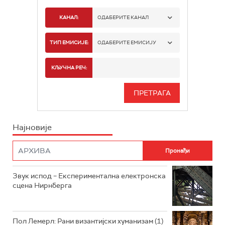
КАНАЛ:
ОДАБЕРИТЕ КАНАЛ
РАДИО БЕОГРАД 1
ТИП ЕМИСИЈЕ:
ОДАБЕРИТЕ ЕМИСИЈУ
РАДИО БЕОГРАД 2
СПОРТ
КЉУЧНА РЕЧ:
РАДИО БЕОГРАД 3
СЕРИЈА
БЕОГРАД 202
ИНФО
Најновије
РАДИО ПЛЕТЕНИЦА
ФИЛМ
РАДИО РОКЕНРОЛЕР
РАДИО ЏУБОКС
Звук испод – Експериментална електронска
сцена Нирнберга
РАДИО ВРТЕШКА
РАДИО ЏЕЗЕР
Пол Лемерл: Рани византијски хуманизам (1)