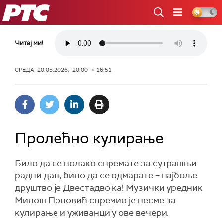
РТС
Читај ми!
СРЕДА, 20.05.2026, 20:00 -> 16:51
Пролећно кулирање
Било да се полако спремате за сутрашњи
радни дан, било да се одмарате – најбоље
друштво је Двестадвојка! Музички уредник
Милош Поповић спремио је песме за
кулирање и уживанцију ове вечери.