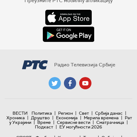
Преузмите РТС мобилну апликацију
Радио Телевизија Србије
|
|
|
|
ВЕСТИ
Политика
Регион
Свет
Србија данас
|
|
|
|
Хроника
Друштво
Економија
Мерила времена
Рат
|
|
|
|
у Украјини
Време
Сервисне вести
Сматрачница
|
Подкаст
ЕУ могућности 2026