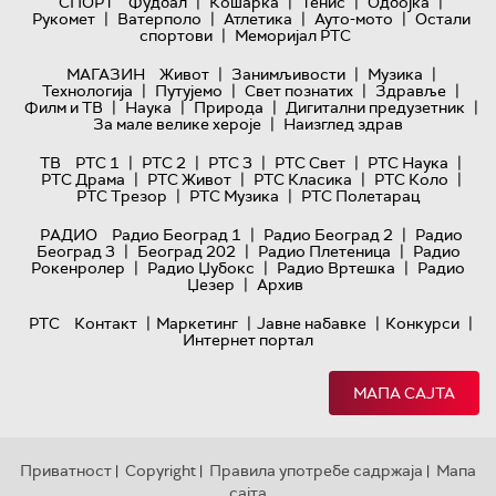
|
|
|
|
СПОРТ
Фудбал
Кошарка
Тенис
Одбојка
|
|
|
|
Рукомет
Ватерполо
Атлетика
Ауто-мото
Остали
|
спортови
Меморијал РТС
|
|
|
МАГАЗИН
Живот
Занимљивости
Музика
|
|
|
|
Технологијa
Путујемо
Свет познатих
Здравље
|
|
|
|
Филм и ТВ
Наука
Природа
Дигитални предузетник
|
За мале велике хероје
Наизглед здрав
|
|
|
|
|
ТВ
РТС 1
РТС 2
РТС 3
РТС Свет
РТС Наука
|
|
|
|
РТС Драма
РТС Живот
РТС Класика
РТС Коло
|
|
РТС Трезор
РТС Музика
РТС Полетарац
|
|
РАДИО
Радио Београд 1
Радио Београд 2
Радио
|
|
|
Београд 3
Београд 202
Радио Плетеница
Радио
|
|
|
Рокенролер
Радио Џубокс
Радио Вртешка
Радио
|
Џезер
Архив
|
|
|
|
РТС
Контакт
Маркетинг
Јавне набавке
Конкурси
Интернет портал
МАПА САЈТА
Приватност
Copyright
Правила употребе садржаја
Мапа
|
|
|
сајта