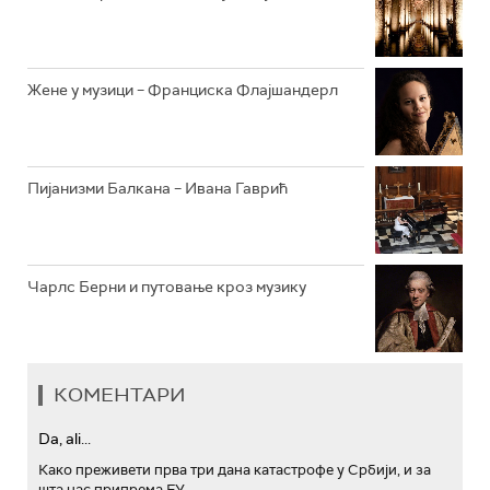
АРХИВ
Жене у музици – Франциска Флајшандерл
Пијанизми Балкана – Ивана Гаврић
Чарлс Берни и путовање кроз музику
КОМЕНТАРИ
Da, ali...
Како преживети прва три дана катастрофе у Србији, и за
шта нас припрема ЕУ