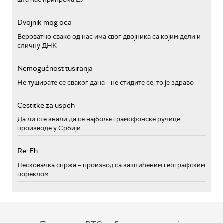
Dvojnik mog oca
Вероватно свако од нас има свог двојника са којим дели и
сличну ДНК
Nemogućnost tusiranja
Не туширате се сваког дана – не стидите се, то је здраво
Cestitke za uspeh
Да ли сте знали да се најбоље грамофонске ручице
производе у Србији
Re: Eh...
Лесковачка спржа – производ са заштићеним географским
пореклом