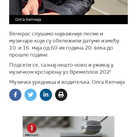
Олга Кепчија
Вечерас слушамо најважније песме и
музичаре који су обележили датуме између
10. и 16. маја од 60-их година 20. века до
прошле године.
Подсети се, сазнај нешто ново и уживај у
музичком крстарењу уз Времеплов 202!
Музичкa уредница и водитељка: Олга Кепчија