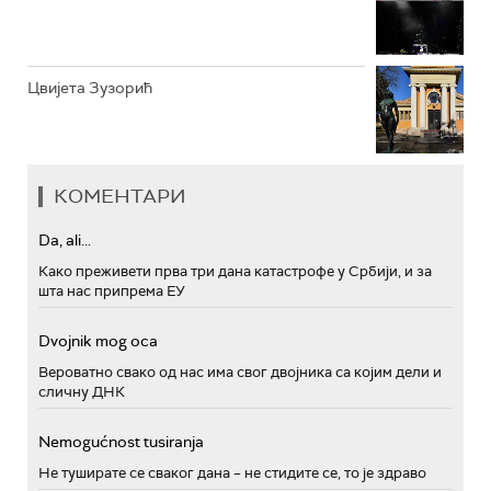
Цвијета Зузорић
КОМЕНТАРИ
Da, ali...
Како преживети прва три дана катастрофе у Србији, и за
шта нас припрема ЕУ
Dvojnik mog oca
Вероватно свако од нас има свог двојника са којим дели и
сличну ДНК
Nemogućnost tusiranja
Не туширате се сваког дана – не стидите се, то је здраво