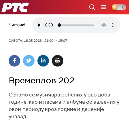
РТС
Читај ми!
СУБОТА, 16.05.2026, 21:00 -> 15:07
Времеплов 202
Сећамо се музичара рођених у ово доба
године, као и песама и албума објављених у
овом периоду кроз године и деценије
уназад.