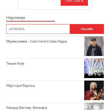
БЕОГРАД 202
ИНФО
Најновије
РАДИО ПЛЕТЕНИЦА
ФИЛМ
РАДИО РОКЕНРОЛЕР
РАДИО ЏУБОКС
Музика вива – Секстети Стива Рајша
РАДИО ВРТЕШКА
РАДИО ЏЕЗЕР
Тешке боје
АРХИВ
Мајстори барока
Рихард Вагнер: Валкира