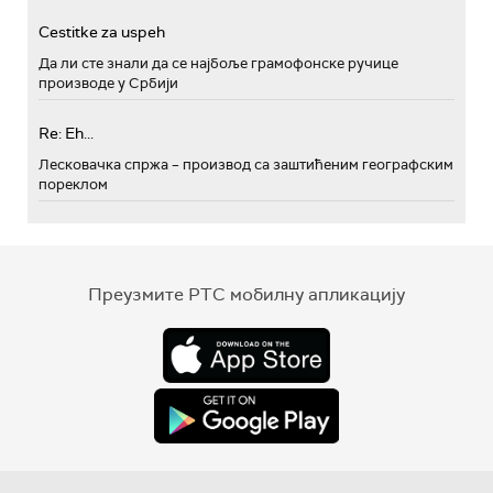
Cestitke za uspeh
Да ли сте знали да се најбоље грамофонске ручице
производе у Србији
Re: Eh...
Лесковачка спржа – производ са заштићеним географским
пореклом
Преузмите РТС мобилну апликацију