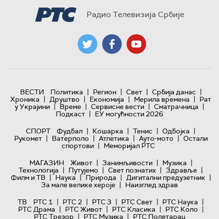
Радио Телевизија Србије
|
|
|
|
ВЕСТИ
Политика
Регион
Свет
Србија данас
|
|
|
|
Хроника
Друштво
Економија
Мерила времена
Рат
|
|
|
|
у Украјини
Време
Сервисне вести
Сматрачница
|
Подкаст
ЕУ могућности 2026
|
|
|
|
СПОРТ
Фудбал
Кошарка
Тенис
Одбојка
|
|
|
|
Рукомет
Ватерполо
Атлетика
Ауто-мото
Остали
|
спортови
Меморијал РТС
|
|
|
МАГАЗИН
Живот
Занимљивости
Музика
|
|
|
|
Технологијa
Путујемо
Свет познатих
Здравље
|
|
|
|
Филм и ТВ
Наука
Природа
Дигитални предузетник
|
За мале велике хероје
Наизглед здрав
|
|
|
|
|
ТВ
РТС 1
РТС 2
РТС 3
РТС Свет
РТС Наука
|
|
|
|
РТС Драма
РТС Живот
РТС Класика
РТС Коло
|
|
РТС Трезор
РТС Музика
РТС Полетарац