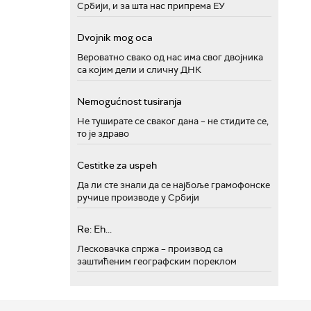
Србији, и за шта нас припрема ЕУ
Dvojnik mog oca
Вероватно свако од нас има свог двојника
са којим дели и сличну ДНК
Nemogućnost tusiranja
Не туширате се сваког дана – не стидите се,
то је здраво
Cestitke za uspeh
Да ли сте знали да се најбоље грамофонске
ручице производе у Србији
Re: Eh...
Лесковачка спржа – производ са
заштићеним географским пореклом