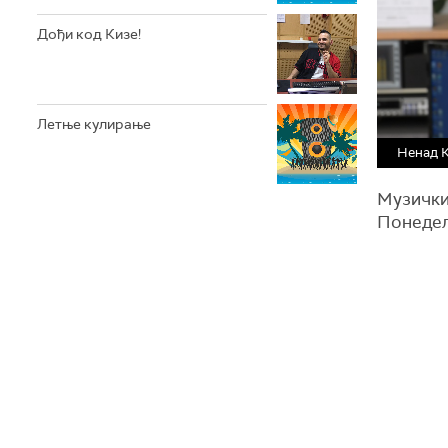
Дођи код Кизе!
Летње кулирање
Ненад 
Mузички
Понедељ