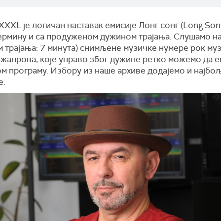
XXXL је логичан наставак емисије Лонг сонг (Long Song
ермину и са продуженом дужином трајања. Слушамо н
 трајања: 7 минута) снимљене музичке нумере рок му
 жанрова, које управо због дужине ретко можемо да е
ом програму. Избору из наше архиве додајемо и најбо
е.