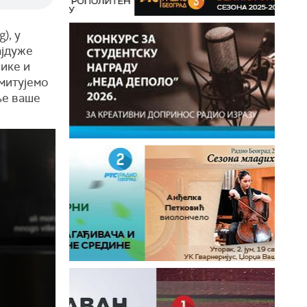
), у
ајдуже
зике и
митујемо
ље ваше