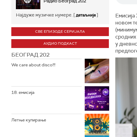
Радио Београд 202
Најдуже музичке нумере. [
]
Емисија 
детаљније
новом т
(минимум
СВЕ ЕПИЗОДЕ СЕРИЈАЛА
сродних
у дневн
АУДИО ПОДКАСТ
предлог
БЕОГРАД 202
We care about disco!!!
18. емисија
Летње кулирање