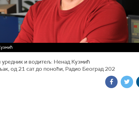
Кузмић
 уредник и водитељ: Ненад Кузмић
ак, од 21 сат до поноћи, Радио Београд 202