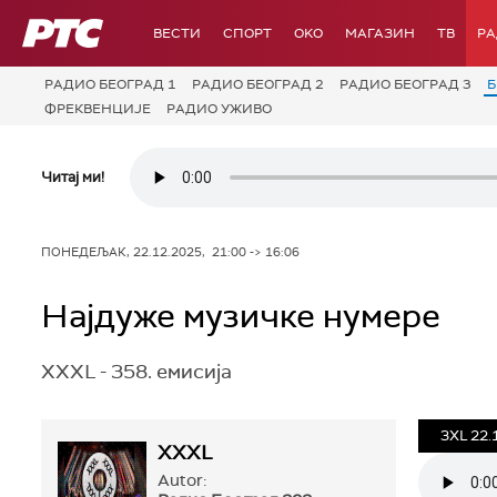
РТС
ВЕСТИ
СПОРТ
OKO
МАГАЗИН
ТВ
Р
РАДИО БЕОГРАД 1
РАДИО БЕОГРАД 2
РАДИО БЕОГРАД 3
Б
ФРЕКВЕНЦИЈЕ
РАДИО УЖИВО
Читај ми!
ПОНЕДЕЉАК, 22.12.2025, 21:00 -> 16:06
Најдуже музичке нумере
XXXL - 358. емисија
3XL 22.
XXXL
Autor: