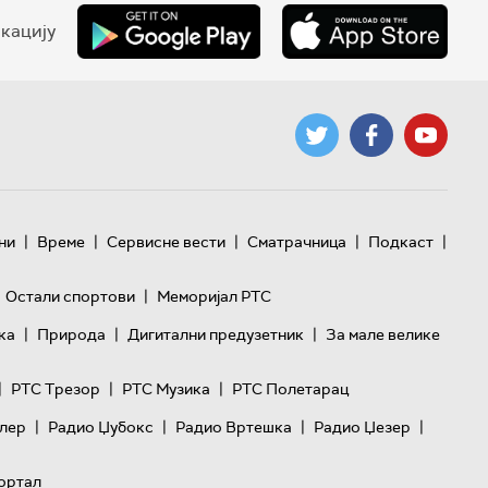
кацију
|
|
|
|
|
ни
Време
Сервисне вести
Сматрачница
Подкаст
|
Остали спортови
Меморијал РТС
|
|
|
ка
Природа
Дигитални предузетник
За мале велике
|
|
|
РТС Трезор
РТС Музика
РТС Полетарац
|
|
|
|
лер
Радио Џубокс
Радио Вртешка
Радио Џезер
ортал