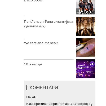
Disco 3000
АРХИВ
Пол Лемерл: Рани византијски
хуманизам (2)
We care about disco!!!
18. емисија
КОМЕНТАРИ
Da, ali...
Како преживети прва три дана катастрофе у