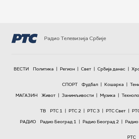
Радио Телевизија Србије
|
|
|
|
ВЕСТИ
Политика
Регион
Свет
Србија данас
Хр
|
|
СПОРТ
Фудбал
Кошарка
Тен
|
|
|
МАГАЗИН
Живот
Занимљивости
Музика
Техноло
|
|
|
|
ТВ
РТС 1
РТС 2
РТС 3
РТС Свет
РТ
|
|
РАДИО
Радио Београд 1
Радио Београд 2
Радио
РТС