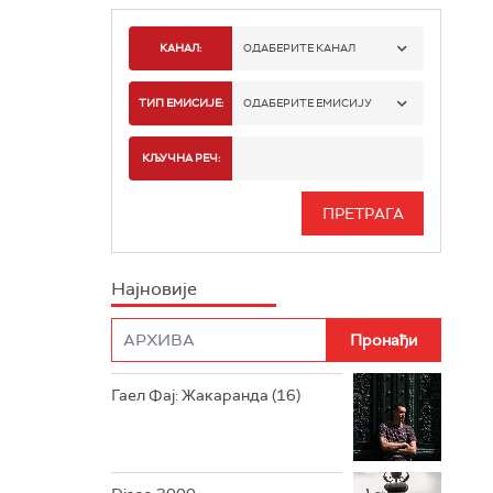
КАНАЛ:
ОДАБЕРИТЕ КАНАЛ
РАДИО БЕОГРАД 1
ТИП ЕМИСИЈЕ:
ОДАБЕРИТЕ ЕМИСИЈУ
РАДИО БЕОГРАД 2
СПОРТ
КЉУЧНА РЕЧ:
РАДИО БЕОГРАД 3
СЕРИЈА
БЕОГРАД 202
ИНФО
Најновије
РАДИО ПЛЕТЕНИЦА
ФИЛМ
РАДИО РОКЕНРОЛЕР
РАДИО ЏУБОКС
Гаел Фај: Жакаранда (16)
РАДИО ВРТЕШКА
РАДИО ЏЕЗЕР