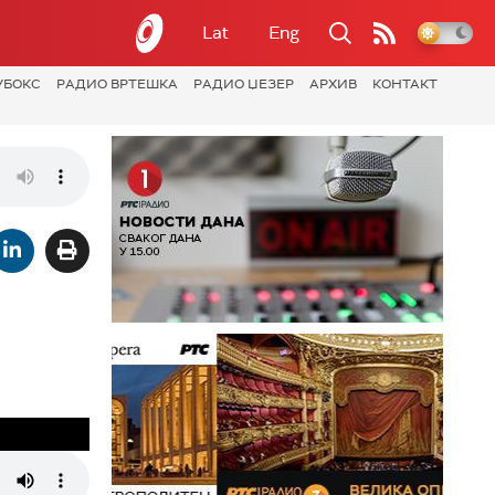
Lat
Eng
УБОКС
РАДИО ВРТЕШКА
РАДИО ЏЕЗЕР
АРХИВ
КОНТАКТ