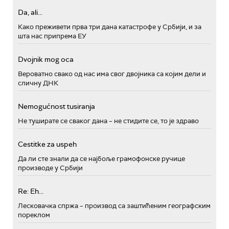
Da, ali...
Како преживети прва три дана катастрофе у Србији, и за
шта нас припрема ЕУ
Dvojnik mog oca
Вероватно свако од нас има свог двојника са којим дели и
сличну ДНК
Nemogućnost tusiranja
Не туширате се сваког дана – не стидите се, то је здраво
Cestitke za uspeh
Да ли сте знали да се најбоље грамофонске ручице
производе у Србији
Re: Eh...
Лесковачка спржа – производ са заштићеним географским
пореклом