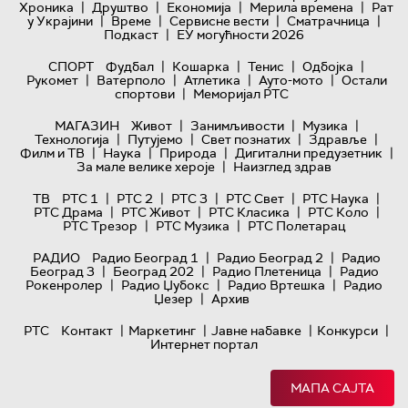
|
|
|
|
Хроника
Друштво
Економија
Мерила времена
Рат
|
|
|
|
у Украјини
Време
Сервисне вести
Сматрачница
|
Подкаст
ЕУ могућности 2026
|
|
|
|
СПОРТ
Фудбал
Кошарка
Тенис
Одбојка
|
|
|
|
Рукомет
Ватерполо
Атлетика
Ауто-мото
Остали
|
спортови
Меморијал РТС
|
|
|
МАГАЗИН
Живот
Занимљивости
Музика
|
|
|
|
Технологијa
Путујемо
Свет познатих
Здравље
|
|
|
|
Филм и ТВ
Наука
Природа
Дигитални предузетник
|
За мале велике хероје
Наизглед здрав
|
|
|
|
|
ТВ
РТС 1
РТС 2
РТС 3
РТС Свет
РТС Наука
|
|
|
|
РТС Драма
РТС Живот
РТС Класика
РТС Коло
|
|
РТС Трезор
РТС Музика
РТС Полетарац
|
|
РАДИО
Радио Београд 1
Радио Београд 2
Радио
|
|
|
Београд 3
Београд 202
Радио Плетеница
Радио
|
|
|
Рокенролер
Радио Џубокс
Радио Вртешка
Радио
|
Џезер
Архив
|
|
|
|
РТС
Контакт
Маркетинг
Јавне набавке
Конкурси
Интернет портал
МАПА САЈТА