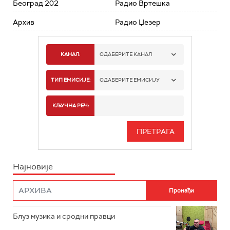
Београд 202
Радио Вртешка
Архив
Радио Џезер
КАНАЛ:
ОДАБЕРИТЕ КАНАЛ
РАДИО БЕОГРАД 1
ТИП ЕМИСИЈЕ:
ОДАБЕРИТЕ ЕМИСИЈУ
РАДИО БЕОГРАД 2
СПОРТ
КЉУЧНА РЕЧ:
РАДИО БЕОГРАД 3
СЕРИЈА
БЕОГРАД 202
ИНФО
Најновије
РАДИО ПЛЕТЕНИЦА
ФИЛМ
РАДИО РОКЕНРОЛЕР
РАДИО ЏУБОКС
Блуз музика и сродни правци