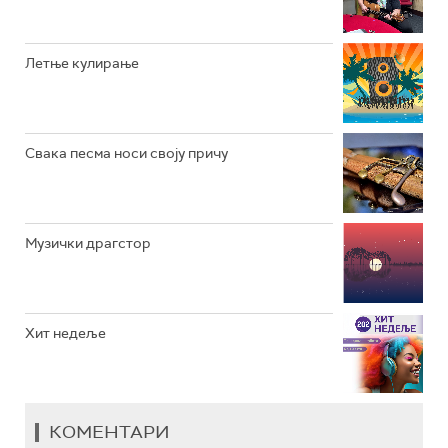
РАДИО ВРТЕШКА
РАДИО ЏЕЗЕР
Летње кулирање
АРХИВ
Свака песма носи своју причу
Музички драгстор
Хит недеље
КОМЕНТАРИ