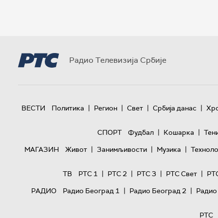
Радио Телевизија Србије
|
|
|
|
ВЕСТИ
Политика
Регион
Свет
Србија данас
Хр
|
|
СПОРТ
Фудбал
Кошарка
Тен
|
|
|
МАГАЗИН
Живот
Занимљивости
Музика
Техноло
|
|
|
|
ТВ
РТС 1
РТС 2
РТС 3
РТС Свет
РТ
|
|
РАДИО
Радио Београд 1
Радио Београд 2
Радио
РТС