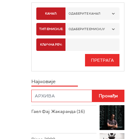
КАНАЛ:
ОДАБЕРИТЕ КАНАЛ
РАДИО БЕОГРАД 1
ТИП ЕМИСИЈЕ:
ОДАБЕРИТЕ ЕМИСИЈУ
РАДИО БЕОГРАД 2
СПОРТ
КЉУЧНА РЕЧ:
РАДИО БЕОГРАД 3
СЕРИЈА
БЕОГРАД 202
ИНФО
Најновије
РАДИО ПЛЕТЕНИЦА
ФИЛМ
РАДИО РОКЕНРОЛЕР
РАДИО ЏУБОКС
Гаел Фај: Жакаранда (16)
РАДИО ВРТЕШКА
РАДИО ЏЕЗЕР