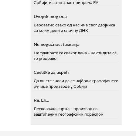
Србији, и за шта нас припрема ЕУ
Dvojnik mog oca
Вероватно свако од нас има свог двојника
са којим дели и сличну ДНК
Nemogućnost tusiranja
Не туширате се сваког дана – не стидите се,
то је здраво
Cestitke za uspeh
Да ли сте знали да се најбоље грамофонске
ручице производе у Србији
Re: Eh...
Лесковачка спржа – производ са
заштићеним географским пореклом