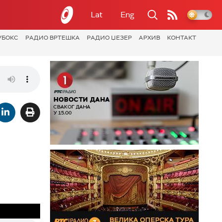
Lat
Eng
УБОКС
РАДИО ВРТЕШКА
РАДИО ЏЕЗЕР
АРХИВ
КОНТАКТ