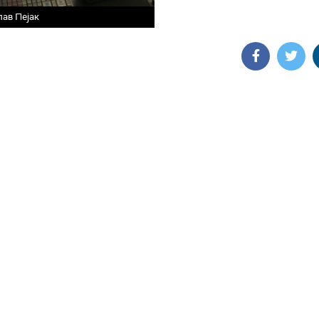
ав Пејак