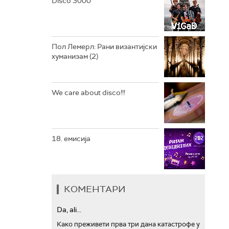
Disco 3000
АРХИВ
Пол Лемерл: Рани византијски
хуманизам (2)
We care about disco!!!
18. емисија
КОМЕНТАРИ
Da, ali...
Како преживети прва три дана катастрофе у