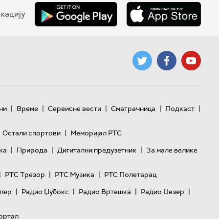
кацију
|
|
|
|
|
ни
Време
Сервисне вести
Сматрачница
Подкаст
|
Остали спортови
Меморијал РТС
|
|
|
ка
Природа
Дигитални предузетник
За мале велике
|
|
|
РТС Трезор
РТС Музика
РТС Полетарац
|
|
|
|
лер
Радио Џубокс
Радио Вртешка
Радио Џезер
ортал