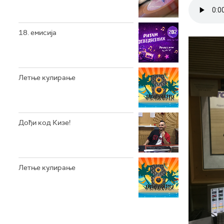
18. емисија
Летње кулирање
Дођи код Кизе!
Летње кулирање