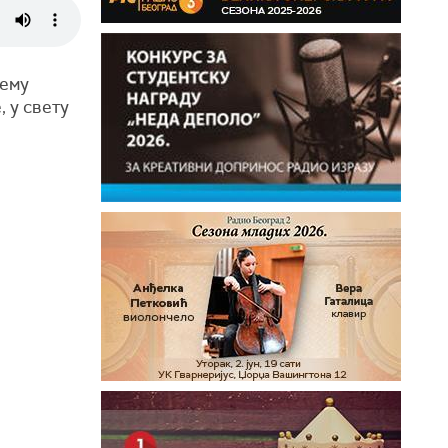
њему
 у свету