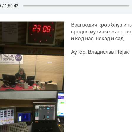
Ваш водич кроз блуз и 
сродне музичке жанрове,
и код нас, некад и сад!
Аутор: Владислав Пејак