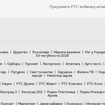
Преузмите РТС мобилну апли
|
|
|
|
оника
Друштво
Економија
Мерила времена
Рат у Украји
ЕУ могућности 2026
|
|
|
|
|
|
ис
Одбојка
Рукомет
Ватерполо
Атлетика
Ауто-мото
|
|
|
|
|
гијa
Путујемо
Свет познатих
Здравље
Филм и ТВ
Нау
|
хероје
Наизглед здрав
|
|
|
|
С Наука
РТС Драма
РТС Живот
РТС Класика
РТС Коло
|
|
|
 Београд 3
Београд 202
Радио Плетеница
Радио Рокенро
Архив
|
|
|
|
Контакт
Маркетинг
Јавне набавке
Конкурси
Интернет п