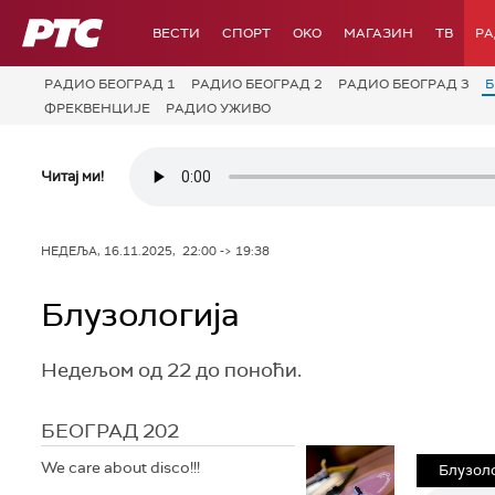
РТС
ВЕСТИ
СПОРТ
OKO
МАГАЗИН
ТВ
Р
РАДИО БЕОГРАД 1
РАДИО БЕОГРАД 2
РАДИО БЕОГРАД 3
Б
ФРЕКВЕНЦИЈЕ
РАДИО УЖИВО
Читај ми!
НЕДЕЉА, 16.11.2025, 22:00 -> 19:38
Блузологија
Недељом од 22 до поноћи.
БЕОГРАД 202
We care about disco!!!
Блузоло