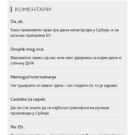
КОМЕНТАРИ
Da, ali...
Како преживети прва три дана катастрофе у Србији, и за
шта нас припрема ЕУ
Dvojnik mog oca
Вероватно свако од нас има свог двојника са којим дели и
сличну ДНК
Nemogućnost tusiranja
Не туширате се сваког дана – не стидите се, то је здраво
Cestitke za uspeh
Да ли сте знали да се најбоље грамофонске ручице
производе у Србији
Re: Eh...