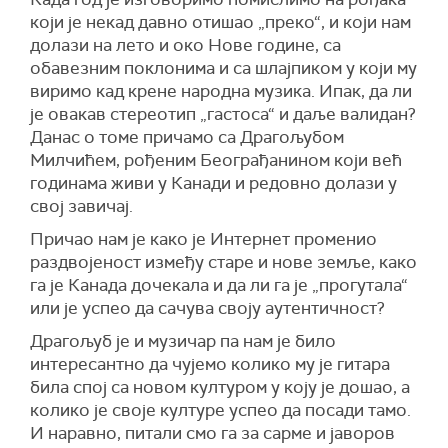
који је некад давно отишао „преко“, и који нам
долази на лето и око Нове године, са
обавезним поклонима и са шлајпиком у који му
виримо кад крене народна музика. Ипак, да ли
је овакав стереотип „гастоса“ и даље валидан?
Данас о томе причамо са Драгољубом
Милчићем, рођеним Београђанином који већ
годинама живи у Канади и редовно долази у
свој завичај.
Причао нам је како је Интернет променио
раздвојеност између старе и нове земље, како
га је Канада дочекала и да ли га је „прогутала“
или је успео да сачува своју аутентичност?
Драгољуб је и музичар па нам је било
интересантно да чујемо колико му је гитара
била спој са новом културом у коју је дошао, а
колико је своје културе успео да посади тамо.
И наравно, питали смо га за сарме и јаворов