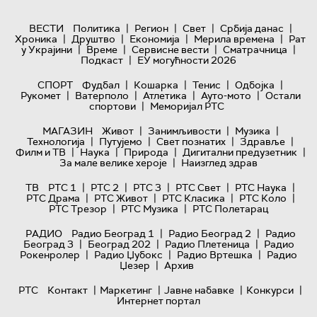
|
|
|
|
ВЕСТИ
Политика
Регион
Свет
Србија данас
|
|
|
|
Хроника
Друштво
Економија
Мерила времена
Рат
|
|
|
|
у Украјини
Време
Сервисне вести
Сматрачница
|
Подкаст
ЕУ могућности 2026
|
|
|
|
СПОРТ
Фудбал
Кошарка
Тенис
Одбојка
|
|
|
|
Рукомет
Ватерполо
Атлетика
Ауто-мото
Остали
|
спортови
Меморијал РТС
|
|
|
МАГАЗИН
Живот
Занимљивости
Музика
|
|
|
|
Технологијa
Путујемо
Свет познатих
Здравље
|
|
|
|
Филм и ТВ
Наука
Природа
Дигитални предузетник
|
За мале велике хероје
Наизглед здрав
|
|
|
|
|
ТВ
РТС 1
РТС 2
РТС 3
РТС Свет
РТС Наука
|
|
|
|
РТС Драма
РТС Живот
РТС Класика
РТС Коло
|
|
РТС Трезор
РТС Музика
РТС Полетарац
|
|
РАДИО
Радио Београд 1
Радио Београд 2
Радио
|
|
|
Београд 3
Београд 202
Радио Плетеница
Радио
|
|
|
Рокенролер
Радио Џубокс
Радио Вртешка
Радио
|
Џезер
Архив
|
|
|
|
РТС
Контакт
Маркетинг
Јавне набавке
Конкурси
Интернет портал