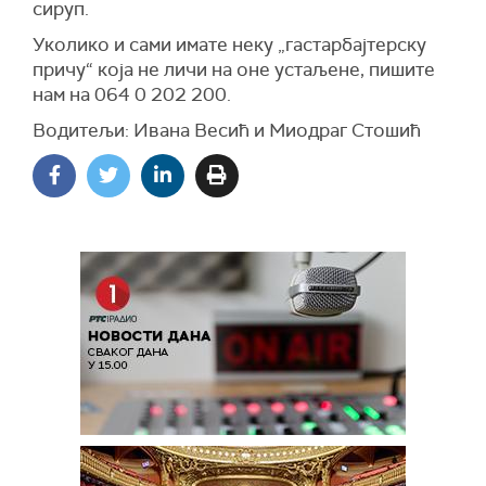
сируп.
Уколико и сами имате неку „гастарбајтерску
причу“ која не личи на оне устаљене, пишите
нам на 064 0 202 200.
Водитељи: Ивана Весић и Миодраг Стошић