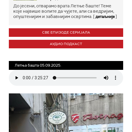
До јесени, отварамо врата Летње баште! Теме
које највише волите да чујете, али са ведријим,
опуштенијим и забавнијим освртима. [
]
детаљније
СВЕ ЕПИЗОДЕ СЕРИЈАЛА
АУДИО ПОДКАСТ
Летња башта 05.09.2025.