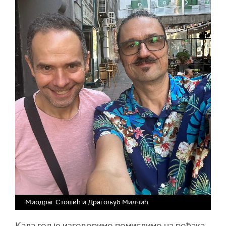
Миодраг Стошић и Драгољуб Милчић
Када год је изговоримо помислимо на рођака