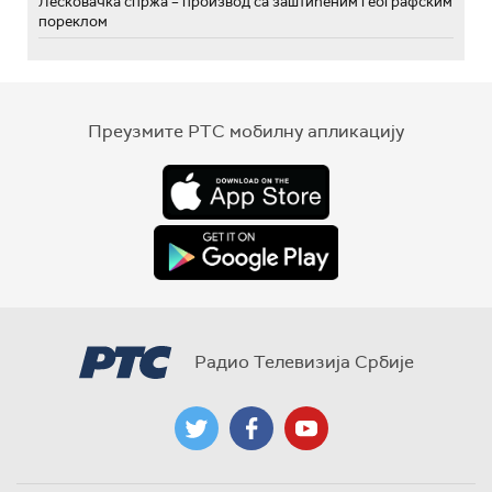
Лесковачка спржа – производ са заштићеним географским
пореклом
Преузмите РТС мобилну апликацију
Радио Телевизија Србије