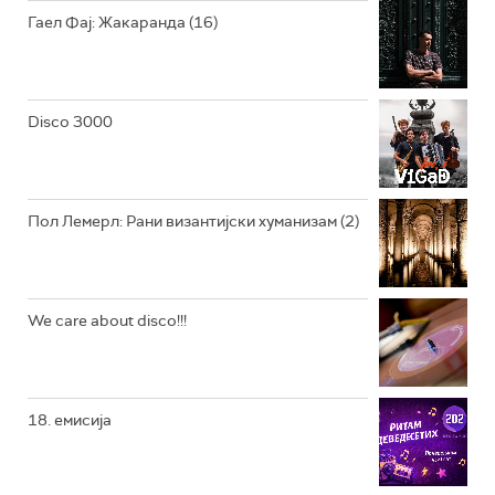
РАДИО ЏУБОКС
Гаел Фај: Жакаранда (16)
РАДИО ВРТЕШКА
РАДИО ЏЕЗЕР
Disco 3000
АРХИВ
Пол Лемерл: Рани византијски хуманизам (2)
We care about disco!!!
18. емисија