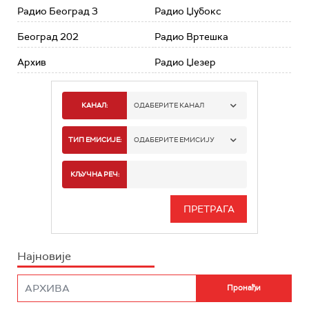
Радио Београд 3
Радио Џубокс
Београд 202
Радио Вртешка
Архив
Радио Џезер
КАНАЛ:
ОДАБЕРИТЕ КАНАЛ
РАДИО БЕОГРАД 1
ТИП ЕМИСИЈЕ:
ОДАБЕРИТЕ ЕМИСИЈУ
РАДИО БЕОГРАД 2
СПОРТ
КЉУЧНА РЕЧ:
РАДИО БЕОГРАД 3
СЕРИЈА
БЕОГРАД 202
ИНФО
Најновије
РАДИО ПЛЕТЕНИЦА
ФИЛМ
РАДИО РОКЕНРОЛЕР