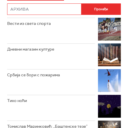
РАДИО РОКЕНРОЛЕР
РАДИО ЏУБОКС
Вести из света спорта
РАДИО ВРТЕШКА
РАДИО ЏЕЗЕР
Дневни магазин културе
АРХИВ
Србија се бори с пожарима
Тихо ноћи
Томислав Маринковић: ,,Баштенске тезе”