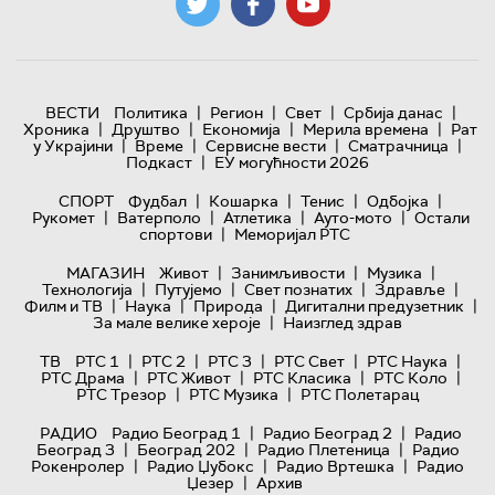
|
|
|
|
ВЕСТИ
Политика
Регион
Свет
Србија данас
|
|
|
|
Хроника
Друштво
Економија
Мерила времена
Рат
|
|
|
|
у Украјини
Време
Сервисне вести
Сматрачница
|
Подкаст
ЕУ могућности 2026
|
|
|
|
СПОРТ
Фудбал
Кошарка
Тенис
Одбојка
|
|
|
|
Рукомет
Ватерполо
Атлетика
Ауто-мото
Остали
|
спортови
Меморијал РТС
|
|
|
МАГАЗИН
Живот
Занимљивости
Музика
|
|
|
|
Технологијa
Путујемо
Свет познатих
Здравље
|
|
|
|
Филм и ТВ
Наука
Природа
Дигитални предузетник
|
За мале велике хероје
Наизглед здрав
|
|
|
|
|
ТВ
РТС 1
РТС 2
РТС 3
РТС Свет
РТС Наука
|
|
|
|
РТС Драма
РТС Живот
РТС Класика
РТС Коло
|
|
РТС Трезор
РТС Музика
РТС Полетарац
|
|
РАДИО
Радио Београд 1
Радио Београд 2
Радио
|
|
|
Београд 3
Београд 202
Радио Плетеница
Радио
|
|
|
Рокенролер
Радио Џубокс
Радио Вртешка
Радио
|
Џезер
Архив