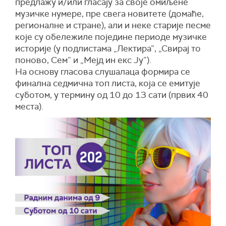
предлажу и/или гласају за своје омиљене
музичке нумере, пре свега новитете (домаће,
регионалне и стране), али и неке старије песме
које су обележиле поједине периоде музичке
историје (у подлистама „Лектира”, „Свирај то
поново, Сем” и „Мејд ин екс Ју”).
На основу гласова слушалаца формира се
финална седмична топ листа, која се емитује
суботом, у термину од 10 до 13 сати (првих 40
места).