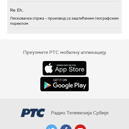
Re: Eh...
Лесковачка спржа – производ са заштићеним географским
пореклом
Преузмите РТС мобилну апликацију
Радио Телевизија Србије