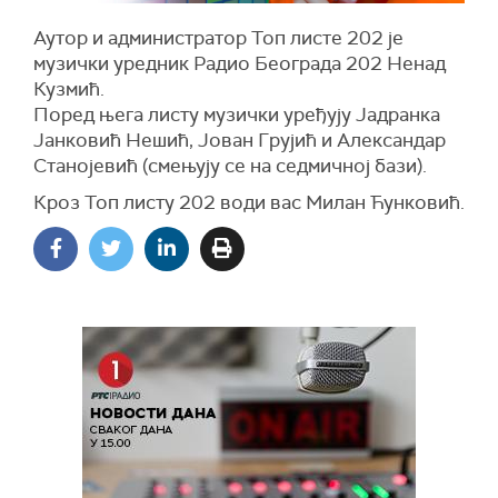
Аутор и администратор Топ листе 202 је
музички уредник Радио Београда 202 Ненад
Кузмић.
Поред њега листу музички уређују Јадранка
Јанковић Нешић, Јован Грујић и Александар
Станојевић (смењују се на седмичној бази).
Кроз Топ листу 202 води вас Милан Ћунковић.