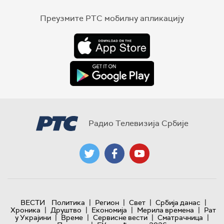
Преузмите РТС мобилну апликацију
Радио Телевизија Србије
|
|
|
|
ВЕСТИ
Политика
Регион
Свет
Србија данас
|
|
|
|
Хроника
Друштво
Економија
Мерила времена
Рат
|
|
|
|
у Украјини
Време
Сервисне вести
Сматрачница