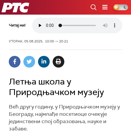
РТС
Читај ми!
УТОРАК, 05.08.2025, 10:00 -> 20:21
Летња школа у
Природњачком музеју
Већ другу годину, у Природњачком музеју у
Београду, најмлађе посетиоце очекује
јединствени спој образовања, науке и
забаве.