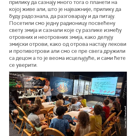
прилику да сазнају много тога о планети на
којој живе али, што је најважније, прилику да
буду радознала, да разговарају и да питају.
Посетили смо једну радионицу посвећену
свету змија и сазнали које су разлике између
отровних и неотровних змија, како делују
змијски отрови, како од отрова настају лекови
и противотрови али смо се пре свега дружили
са децом а то је веома исцељујуће, и сами ћете
се уверити.