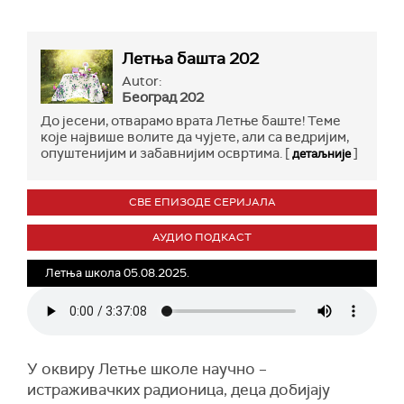
Летња башта 202
Autor:
Београд 202
До јесени, отварамо врата Летње баште! Теме
које највише волите да чујете, али са ведријим,
опуштенијим и забавнијим освртима. [
]
детаљније
СВЕ ЕПИЗОДЕ СЕРИЈАЛА
АУДИО ПОДКАСТ
Летња школа 05.08.2025.
У оквиру Летње школе научно –
истраживачких радионица, деца добијају