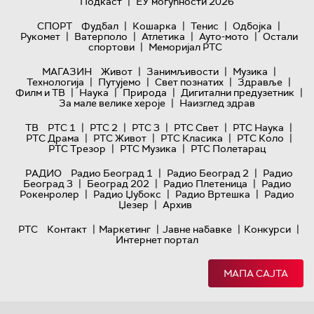
|
Подкаст
ЕУ могућности 2026
|
|
|
|
СПОРТ
Фудбал
Кошарка
Тенис
Одбојка
|
|
|
|
Рукомет
Ватерполо
Атлетика
Ауто-мото
Остали
|
спортови
Меморијал РТС
|
|
|
МАГАЗИН
Живот
Занимљивости
Музика
|
|
|
|
Технологијa
Путујемо
Свет познатих
Здравље
|
|
|
|
Филм и ТВ
Наука
Природа
Дигитални предузетник
|
За мале велике хероје
Наизглед здрав
|
|
|
|
|
ТВ
РТС 1
РТС 2
РТС 3
РТС Свет
РТС Наука
|
|
|
|
РТС Драма
РТС Живот
РТС Класика
РТС Коло
|
|
РТС Трезор
РТС Музика
РТС Полетарац
|
|
РАДИО
Радио Београд 1
Радио Београд 2
Радио
|
|
|
Београд 3
Београд 202
Радио Плетеница
Радио
|
|
|
Рокенролер
Радио Џубокс
Радио Вртешка
Радио
|
Џезер
Архив
|
|
|
|
РТС
Контакт
Маркетинг
Јавне набавке
Конкурси
Интернет портал
МАПА САЈТА