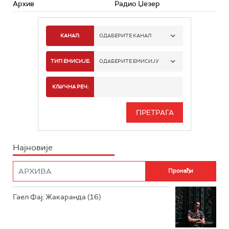
Архив
Радио Џезер
КАНАЛ:
ОДАБЕРИТЕ КАНАЛ
РАДИО БЕОГРАД 1
ТИП ЕМИСИЈЕ:
ОДАБЕРИТЕ ЕМИСИЈУ
РАДИО БЕОГРАД 2
СПОРТ
КЉУЧНА РЕЧ:
РАДИО БЕОГРАД 3
СЕРИЈА
БЕОГРАД 202
ИНФО
Најновије
РАДИО ПЛЕТЕНИЦА
ФИЛМ
РАДИО РОКЕНРОЛЕР
РАДИО ЏУБОКС
Гаел Фај: Жакаранда (16)
РАДИО ВРТЕШКА