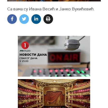
Са вама су Ивана Весић и Јанко Вукићевић.