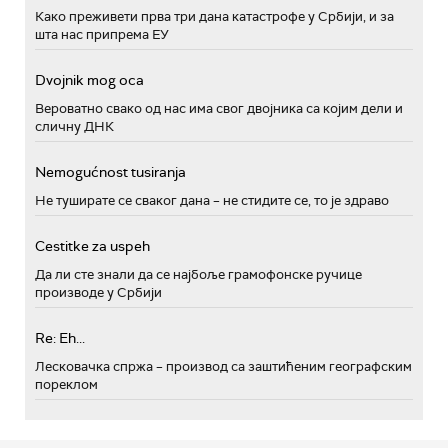
Како преживети прва три дана катастрофе у Србији, и за
шта нас припрема ЕУ
Dvojnik mog oca
Вероватно свако од нас има свог двојника са којим дели и
сличну ДНК
Nemogućnost tusiranja
Не туширате се сваког дана – не стидите се, то је здраво
Cestitke za uspeh
Да ли сте знали да се најбоље грамофонске ручице
производе у Србији
Re: Eh...
Лесковачка спржа – производ са заштићеним географским
пореклом