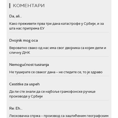
КОМЕНТАРИ
Da, ali...
Како преживети прва три дана катастрофе у Србији, и за
шта нас припрема ЕУ
Dvojnik mog oca
Вероватно свако од нас има свог двојника са којим дели и
сличну ДНК
Nemogućnost tusiranja
Не туширате се сваког дана – не стидите се, то је здраво
Cestitke za uspeh
Да ли сте знали да се најбоље грамофонске ручице
производе у Србији
Re: Eh...
Лесковачка спржа – производ са заштићеним географским