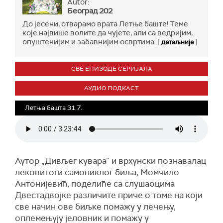
Autor:
Београд 202
До јесени, отварамо врата Летње баште! Теме
које највише волите да чујете, али са ведријим,
опуштенијим и забавнијим освртима. [
]
детаљније
СВЕ ЕПИЗОДЕ СЕРИЈАЛА
АУДИО ПОДКАСТ
Летња башта 31.7.
Аутор „Дивљег кувара” и врхунски познавалац
лековитоги самониклог биља, Момчило
Антонијевић, поделиће са слушаоцима
Двестадвојке различите приче о томе на који
све начин ове биљке помажу у лечењу,
оплемењују јеловник и помажу у