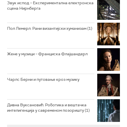
Звук испод – Експериментална електронска
сцена Нирнберга
РАДИО ВРТЕШКА
РАДИО ЏЕЗЕР
Пол Лемерл: Рани византијски хуманизам (1)
АРХИВ
Жене у музици – Франциска Флајшандерл
Чарлс Берни и путовање кроз музику
Дивна Вуксановић: Роботика и вештачка
интелигенција у савременом позоришту (1)