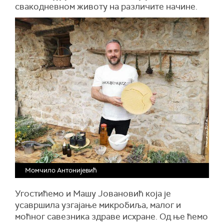
свакодневном животу на различите начине.
Момчило Антонијевић
Угостићемо и Машу Јовановић која је
усавршила узгајање микробиља, малог и
моћног савезника здраве исхране. Од ње ћемо