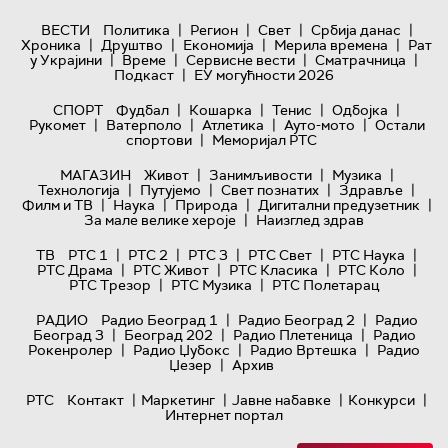
|
|
|
|
ВЕСТИ
Политика
Регион
Свет
Србија данас
|
|
|
|
Хроника
Друштво
Економија
Мерила времена
Рат
|
|
|
|
у Украјини
Време
Сервисне вести
Сматрачница
|
Подкаст
ЕУ могућности 2026
|
|
|
|
СПОРТ
Фудбал
Кошарка
Тенис
Одбојка
|
|
|
|
Рукомет
Ватерполо
Атлетика
Ауто-мото
Остали
|
спортови
Меморијал РТС
|
|
|
МАГАЗИН
Живот
Занимљивости
Музика
|
|
|
|
Технологијa
Путујемо
Свет познатих
Здравље
|
|
|
|
Филм и ТВ
Наука
Природа
Дигитални предузетник
|
За мале велике хероје
Наизглед здрав
|
|
|
|
|
ТВ
РТС 1
РТС 2
РТС 3
РТС Свет
РТС Наука
|
|
|
|
РТС Драма
РТС Живот
РТС Класика
РТС Коло
|
|
РТС Трезор
РТС Музика
РТС Полетарац
|
|
РАДИО
Радио Београд 1
Радио Београд 2
Радио
|
|
|
Београд 3
Београд 202
Радио Плетеница
Радио
|
|
|
Рокенролер
Радио Џубокс
Радио Вртешка
Радио
|
Џезер
Архив
|
|
|
|
РТС
Контакт
Маркетинг
Јавне набавке
Конкурси
Интернет портал