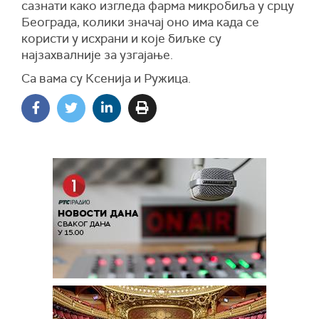
сазнати како изгледа фарма микробиља у срцу
Београда, колики значај оно има када се
користи у исхрани и које биљке су
најзахвалније за узгајање.
Са вама су Ксенија и Ружица.