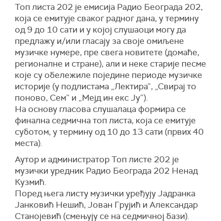
Топ листа 202 је емисија Радио Београда 202,
која се емитује сваког радног дана, у термину
oд 9 до 10 сати и у којој слушаоци могу да
предлажу и/или гласају за своје омиљене
музичке нумере, пре свега новитете (домаће,
регионалне и стране), али и неке старије песме
које су обележиле поједине периоде музичке
историје (у подлистама „Лектира”, „Свирај то
поново, Сем” и „Мејд ин екс Ју”).
На основу гласова слушалаца формира се
финална седмична топ листа, која се емитује
суботом, у термину од 10 до 13 сати (првих 40
места).
Аутор и администратор Топ листе 202 је
музички уредник Радио Београда 202 Ненад
Кузмић.
Поред њега листу музички уређују Јадранка
Јанковић Нешић, Јован Грујић и Александар
Станојевић (смењују се на седмичној бази).