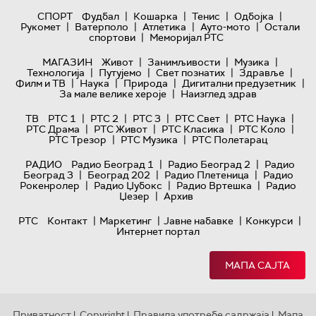
|
|
|
|
СПОРТ
Фудбал
Кошарка
Тенис
Одбојка
|
|
|
|
Рукомет
Ватерполо
Атлетика
Ауто-мото
Остали
|
спортови
Меморијал РТС
|
|
|
МАГАЗИН
Живот
Занимљивости
Музика
|
|
|
|
Технологијa
Путујемо
Свет познатих
Здравље
|
|
|
|
Филм и ТВ
Наука
Природа
Дигитални предузетник
|
За мале велике хероје
Наизглед здрав
|
|
|
|
|
ТВ
РТС 1
РТС 2
РТС 3
РТС Свет
РТС Наука
|
|
|
|
РТС Драма
РТС Живот
РТС Класика
РТС Коло
|
|
РТС Трезор
РТС Музика
РТС Полетарац
|
|
РАДИО
Радио Београд 1
Радио Београд 2
Радио
|
|
|
Београд 3
Београд 202
Радио Плетеница
Радио
|
|
|
Рокенролер
Радио Џубокс
Радио Вртешка
Радио
|
Џезер
Архив
|
|
|
|
РТС
Контакт
Маркетинг
Јавне набавке
Конкурси
Интернет портал
МАПА САЈТА
Приватност
Copyright
Правила употребе садржаја
Мапа
|
|
|