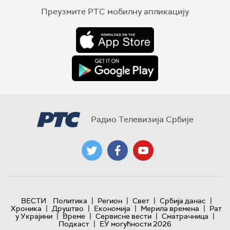
Преузмите РТС мобилну апликацију
Радио Телевизија Србије
|
|
|
|
ВЕСТИ
Политика
Регион
Свет
Србија данас
|
|
|
|
Хроника
Друштво
Економија
Мерила времена
Рат
|
|
|
|
у Украјини
Време
Сервисне вести
Сматрачница
|
Подкаст
ЕУ могућности 2026