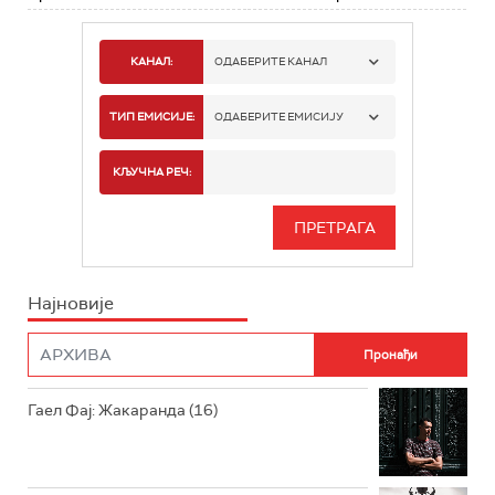
КАНАЛ:
ОДАБЕРИТЕ КАНАЛ
РАДИО БЕОГРАД 1
ТИП ЕМИСИЈЕ:
ОДАБЕРИТЕ ЕМИСИЈУ
РАДИО БЕОГРАД 2
СПОРТ
КЉУЧНА РЕЧ:
РАДИО БЕОГРАД 3
СЕРИЈА
БЕОГРАД 202
ИНФО
Најновије
РАДИО ПЛЕТЕНИЦА
ФИЛМ
РАДИО РОКЕНРОЛЕР
РАДИО ЏУБОКС
Гаел Фај: Жакаранда (16)
РАДИО ВРТЕШКА
РАДИО ЏЕЗЕР