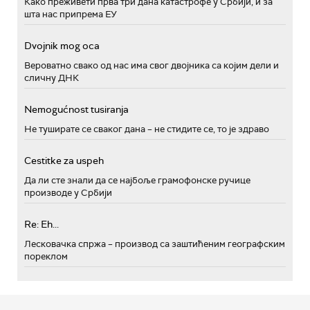
Како преживети прва три дана катастрофе у Србији, и за
шта нас припрема ЕУ
Dvojnik mog oca
Вероватно свако од нас има свог двојника са којим дели и
сличну ДНК
Nemogućnost tusiranja
Не туширате се сваког дана – не стидите се, то је здраво
Cestitke za uspeh
Да ли сте знали да се најбоље грамофонске ручице
производе у Србији
Re: Eh...
Лесковачка спржа – производ са заштићеним географским
пореклом