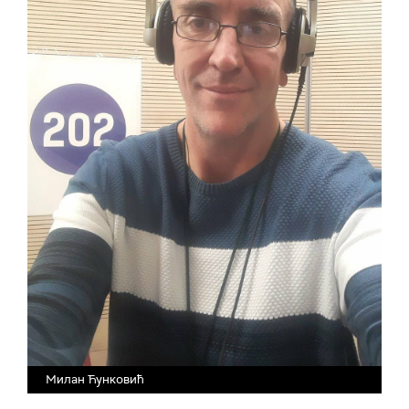
Милан Ћунковић