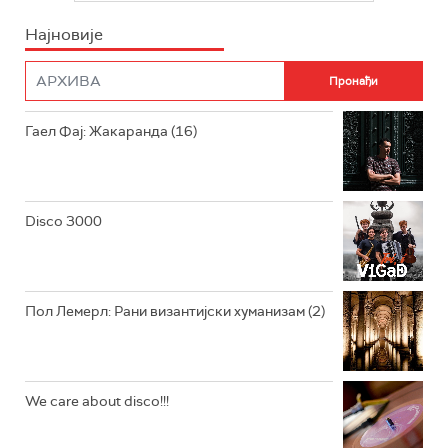
Најновије
РАДИО ПЛЕТЕНИЦА
ФИЛМ
РАДИО РОКЕНРОЛЕР
РАДИО ЏУБОКС
Гаел Фај: Жакаранда (16)
РАДИО ВРТЕШКА
РАДИО ЏЕЗЕР
Disco 3000
АРХИВ
Пол Лемерл: Рани византијски хуманизам (2)
We care about disco!!!