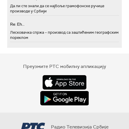
Да ли сте знали да се најбоље грамофонске ручице
производе у Србији
Re: Eh...
Лесковачка спржа – производ са заштићеним географским
пореклом
Преузмите РТС мобилну апликацију
Радио Телевизија Србије