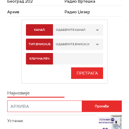
Београд 202
Радио Вртешка
Архив
Радио Џезер
КАНАЛ:
ОДАБЕРИТЕ КАНАЛ
РАДИО БЕОГРАД 1
ТИП ЕМИСИЈЕ:
ОДАБЕРИТЕ ЕМИСИЈУ
РАДИО БЕОГРАД 2
СПОРТ
КЉУЧНА РЕЧ:
РАДИО БЕОГРАД 3
СЕРИЈА
БЕОГРАД 202
ИНФО
Најновије
РАДИО ПЛЕТЕНИЦА
ФИЛМ
РАДИО РОКЕНРОЛЕР
РАДИО ЏУБОКС
Устанак