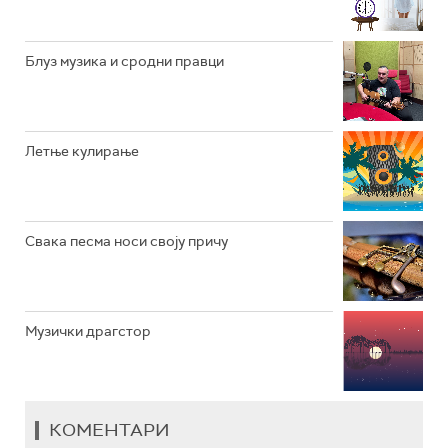
РАДИО ВРТЕШКА
РАДИО ЏЕЗЕР
Блуз музика и сродни правци
АРХИВ
Летње кулирање
Свака песма носи своју причу
Музички драгстор
КОМЕНТАРИ