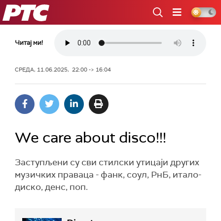
РТС
Читај ми!
СРЕДА, 11.06.2025, 22:00 -> 16:04
We care about disco!!!
Заступљени су сви стилски утицаји других
музичких праваца - фанк, соул, РнБ, итало-
диско, денс, поп.