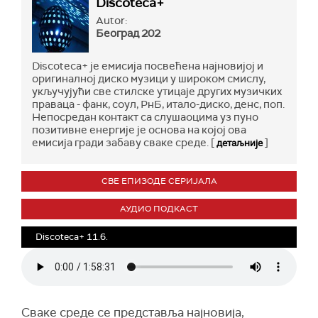
Discoteca+
Autor:
Београд 202
Discoteca+ је емисија посвећена најновијој и
оригиналној диско музици у широком смислу,
укључујући све стилске утицаје других музичких
праваца - фанк, соул, РнБ, итало-диско, денс, поп.
Непосредан контакт са слушаоцима уз пуно
позитивне енергије је основа на којој ова
емисија гради забаву сваке среде. [
]
детаљније
СВЕ ЕПИЗОДЕ СЕРИЈАЛА
АУДИО ПОДКАСТ
Discoteca+ 11.6.
Сваке среде се представља најновија,