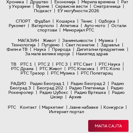
|
|
|
|
Хроника
Друштво
Економија
Мерила времена
Рат
|
|
|
|
у Украјини
Време
Сервисне вести
Сматрачница
|
Подкаст
ЕУ могућности 2026
|
|
|
|
СПОРТ
Фудбал
Кошарка
Тенис
Одбојка
|
|
|
|
Рукомет
Ватерполо
Атлетика
Ауто-мото
Остали
|
спортови
Меморијал РТС
|
|
|
МАГАЗИН
Живот
Занимљивости
Музика
|
|
|
|
Технологијa
Путујемо
Свет познатих
Здравље
|
|
|
|
Филм и ТВ
Наука
Природа
Дигитални предузетник
|
За мале велике хероје
Наизглед здрав
|
|
|
|
|
ТВ
РТС 1
РТС 2
РТС 3
РТС Свет
РТС Наука
|
|
|
|
РТС Драма
РТС Живот
РТС Класика
РТС Коло
|
|
РТС Трезор
РТС Музика
РТС Полетарац
|
|
РАДИО
Радио Београд 1
Радио Београд 2
Радио
|
|
|
Београд 3
Београд 202
Радио Плетеница
Радио
|
|
|
Рокенролер
Радио Џубокс
Радио Вртешка
Радио
|
Џезер
Архив
|
|
|
|
РТС
Контакт
Маркетинг
Јавне набавке
Конкурси
Интернет портал
МАПА САЈТА