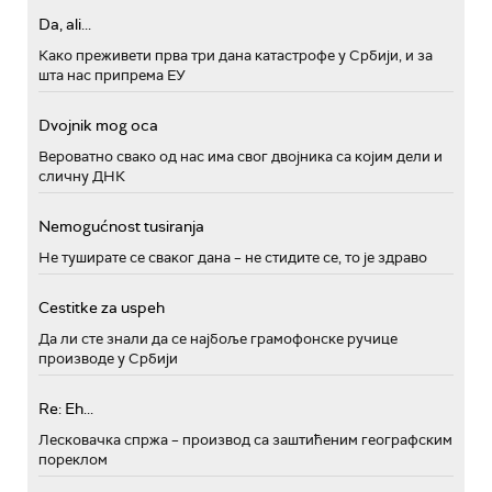
Da, ali...
Како преживети прва три дана катастрофе у Србији, и за
шта нас припрема ЕУ
Dvojnik mog oca
Вероватно свако од нас има свог двојника са којим дели и
сличну ДНК
Nemogućnost tusiranja
Не туширате се сваког дана – не стидите се, то је здраво
Cestitke za uspeh
Да ли сте знали да се најбоље грамофонске ручице
производе у Србији
Re: Eh...
Лесковачка спржа – производ са заштићеним географским
пореклом