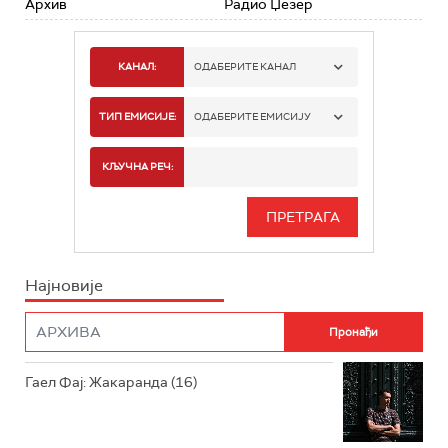
Архив
Радио Џезер
КАНАЛ:
ОДАБЕРИТЕ КАНАЛ
РАДИО БЕОГРАД 1
ТИП ЕМИСИЈЕ:
ОДАБЕРИТЕ ЕМИСИЈУ
РАДИО БЕОГРАД 2
СПОРТ
КЉУЧНА РЕЧ:
РАДИО БЕОГРАД 3
СЕРИЈА
БЕОГРАД 202
ИНФО
Најновије
РАДИО ПЛЕТЕНИЦА
ФИЛМ
РАДИО РОКЕНРОЛЕР
РАДИО ЏУБОКС
Гаел Фај: Жакаранда (16)
РАДИО ВРТЕШКА