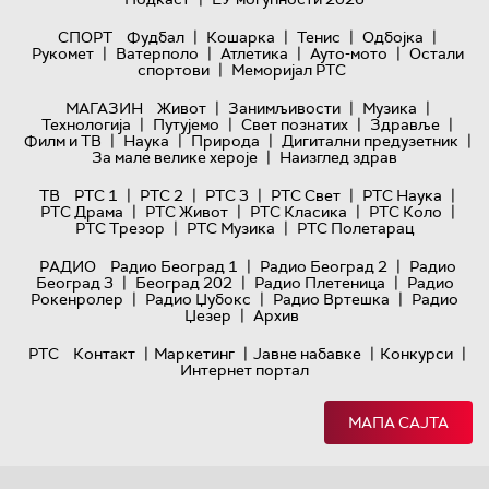
|
|
|
|
СПОРТ
Фудбал
Кошарка
Тенис
Одбојка
|
|
|
|
Рукомет
Ватерполо
Атлетика
Ауто-мото
Остали
|
спортови
Меморијал РТС
|
|
|
МАГАЗИН
Живот
Занимљивости
Музика
|
|
|
|
Технологијa
Путујемо
Свет познатих
Здравље
|
|
|
|
Филм и ТВ
Наука
Природа
Дигитални предузетник
|
За мале велике хероје
Наизглед здрав
|
|
|
|
|
ТВ
РТС 1
РТС 2
РТС 3
РТС Свет
РТС Наука
|
|
|
|
РТС Драма
РТС Живот
РТС Класика
РТС Коло
|
|
РТС Трезор
РТС Музика
РТС Полетарац
|
|
РАДИО
Радио Београд 1
Радио Београд 2
Радио
|
|
|
Београд 3
Београд 202
Радио Плетеница
Радио
|
|
|
Рокенролер
Радио Џубокс
Радио Вртешка
Радио
|
Џезер
Архив
|
|
|
|
РТС
Контакт
Маркетинг
Јавне набавке
Конкурси
Интернет портал
МАПА САЈТА