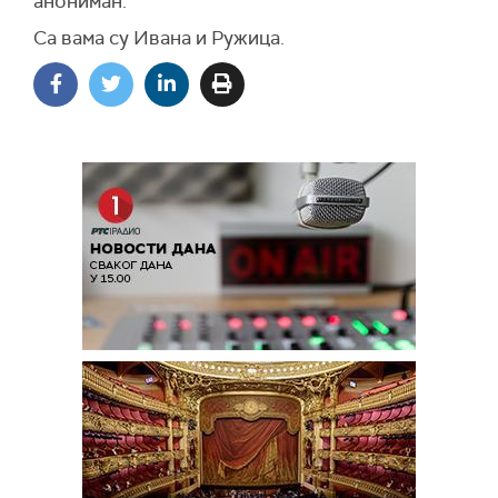
анониман.
Са вама су Ивана и Ружица.