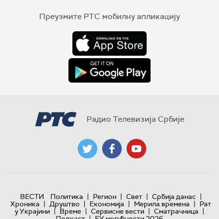
Преузмите РТС мобилну апликацију
Радио Телевизија Србије
|
|
|
|
ВЕСТИ
Политика
Регион
Свет
Србија данас
|
|
|
|
Хроника
Друштво
Економија
Мерила времена
Рат
|
|
|
|
у Украјини
Време
Сервисне вести
Сматрачница
|
Подкаст
ЕУ могућности 2026