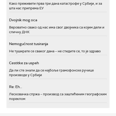
Како преживети прва три дана катастрофе у Србији, и за
шта нас припрема ЕУ
Dvojnik mog oca
Вероватно свако од нас има свог двојника са којим дели и
сличну ДНК
Nemogućnost tusiranja
Не туширате се сваког дана – не стидите се, то је здраво
Cestitke za uspeh
Да ли сте знали да се најбоље грамофонске ручице
производе у Србији
Re: Eh...
Лесковачка спржа – производ са заштићеним географским
пореклом