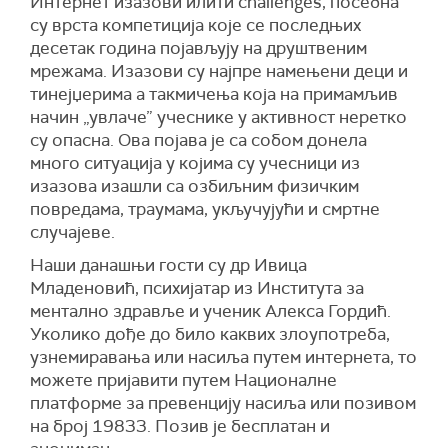
Интернет изазови илити challenges, посебна
су врста компетиција које се последњих
десетак година појављују на друштвеним
мрежама. Изазови су најпре намењени деци и
тинејџерима а такмичења која на примамљив
начин „увлаче” учеснике у активност неретко
су опасна. Ова појава је са собом донела
много ситуација у којима су учесници из
изазова изашли са озбиљним физичким
повредама, траумама, укључујући и смртне
случајеве.
Наши данашњи гости су др Ивица
Младеновић, психијатар из Института за
ментално здравље и ученик Алекса Гордић.
Уколико дође до било каквих злоупотреба,
узнемиравања или насиља путем интернета, то
можете пријавити путем Националне
платформе за превенцију насиља или позивом
на број 19833. Позив је бесплатан и