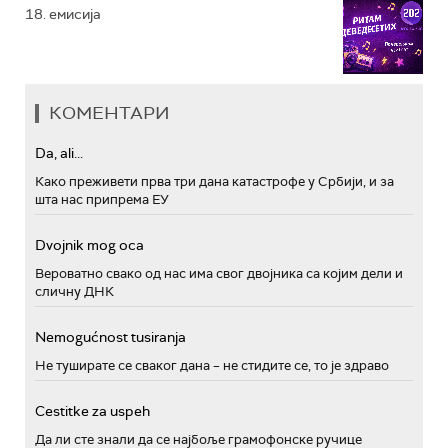
18. емисија
КОМЕНТАРИ
Da, ali...
Како преживети прва три дана катастрофе у Србији, и за
шта нас припрема ЕУ
Dvojnik mog oca
Вероватно свако од нас има свог двојника са којим дели и
сличну ДНК
Nemogućnost tusiranja
Не туширате се сваког дана – не стидите се, то је здраво
Cestitke za uspeh
Да ли сте знали да се најбоље грамофонске ручице