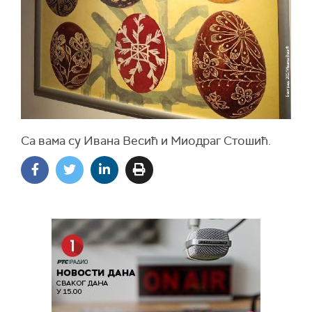
Са вама су Ивана Весић и Миодраг Стошић.