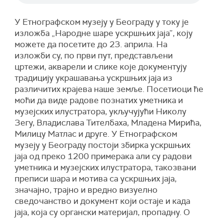
У Етнографском музеју у Београду у току је
изложба „Народне шаре ускршњих јаја”, коју
можете да посетите до 23. априла. На
изложби су, по први пут, представљени
цртежи, акварели и слике које документују
традицију украшавања ускршњих јаја из
различитих крајева наше земље. Посетиоци ће
моћи да виде радове познатих уметника и
музејских илустратора, укључујући Николу
Зегу, Владислава Тителбаха, Младена Мирића,
Милицу Матлас и друге. У Етнографском
музеју у Београду постоји збирка ускршњих
јаја од преко 1200 примерака али су радови
уметника и музејских илустратора, такозвани
преписи шара и мотива са ускршњих јаја,
значајно, трајно и вредно визуелно
сведочанство и документ који остаје и када
јаја, која су органски материјал, пропадну. О