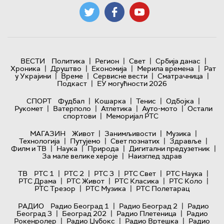
|
|
|
|
ВЕСТИ
Политика
Регион
Свет
Србија данас
|
|
|
|
Хроника
Друштво
Економија
Мерила времена
Рат
|
|
|
|
у Украјини
Време
Сервисне вести
Сматрачница
|
Подкаст
ЕУ могућности 2026
|
|
|
|
СПОРТ
Фудбал
Кошарка
Тенис
Одбојка
|
|
|
|
Рукомет
Ватерполо
Атлетика
Ауто-мото
Остали
|
спортови
Меморијал РТС
|
|
|
МАГАЗИН
Живот
Занимљивости
Музика
|
|
|
|
Технологијa
Путујемо
Свет познатих
Здравље
|
|
|
|
Филм и ТВ
Наука
Природа
Дигитални предузетник
|
За мале велике хероје
Наизглед здрав
|
|
|
|
|
ТВ
РТС 1
РТС 2
РТС 3
РТС Свет
РТС Наука
|
|
|
|
РТС Драма
РТС Живот
РТС Класика
РТС Коло
|
|
РТС Трезор
РТС Музика
РТС Полетарац
|
|
РАДИО
Радио Београд 1
Радио Београд 2
Радио
|
|
|
Београд 3
Београд 202
Радио Плетеница
Радио
|
|
|
Рокенролер
Радио Џубокс
Радио Вртешка
Радио