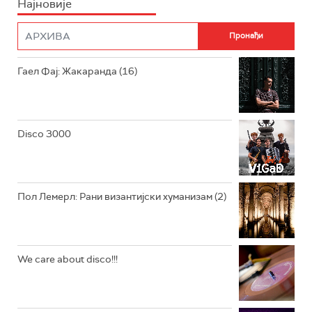
Најновије
РАДИО ПЛЕТЕНИЦА
ФИЛМ
РАДИО РОКЕНРОЛЕР
РАДИО ЏУБОКС
Гаел Фај: Жакаранда (16)
РАДИО ВРТЕШКА
РАДИО ЏЕЗЕР
Disco 3000
АРХИВ
Пол Лемерл: Рани византијски хуманизам (2)
We care about disco!!!