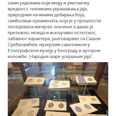
овим радовима који имају и уметничку
вредност, техникама украшавања јаја,
природним начинима добијања боја,
симболици орнамената, која је у прошлости
поседовала магијско значење а данас је
претежно, можда и искључиво естетског,
забавног карактера, разговарамо са Сашом
Срећковићем, музејским саветником у
Етнографском музеју у Београду и аутором
изложбе „Народне шаре ускршњих јаја”.