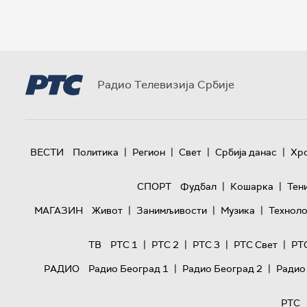
Радио Телевизија Србије
|
|
|
|
ВЕСТИ
Политика
Регион
Свет
Србија данас
Хр
|
|
СПОРТ
Фудбал
Кошарка
Тен
|
|
|
МАГАЗИН
Живот
Занимљивости
Музика
Техноло
|
|
|
|
ТВ
РТС 1
РТС 2
РТС 3
РТС Свет
РТ
|
|
РАДИО
Радио Београд 1
Радио Београд 2
Радио
РТС