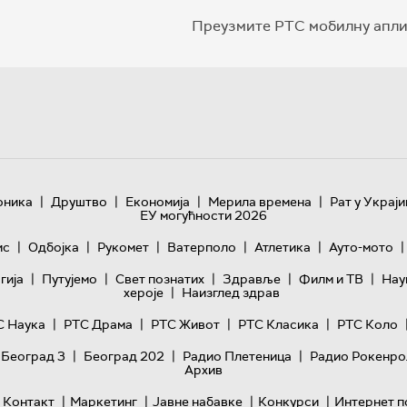
Преузмите РТС мобилну апли
|
|
|
|
оника
Друштво
Економија
Мерила времена
Рат у Украји
ЕУ могућности 2026
|
|
|
|
|
|
ис
Одбојка
Рукомет
Ватерполо
Атлетика
Ауто-мото
|
|
|
|
|
гијa
Путујемо
Свет познатих
Здравље
Филм и ТВ
Нау
|
хероје
Наизглед здрав
|
|
|
|
С Наука
РТС Драма
РТС Живот
РТС Класика
РТС Коло
|
|
|
 Београд 3
Београд 202
Радио Плетеница
Радио Рокенро
Архив
|
|
|
|
Контакт
Маркетинг
Јавне набавке
Конкурси
Интернет п