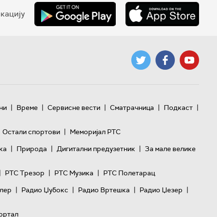
кацију
|
|
|
|
|
ни
Време
Сервисне вести
Сматрачница
Подкаст
|
Остали спортови
Меморијал РТС
|
|
|
ка
Природа
Дигитални предузетник
За мале велике
|
|
|
РТС Трезор
РТС Музика
РТС Полетарац
|
|
|
|
лер
Радио Џубокс
Радио Вртешка
Радио Џезер
ортал