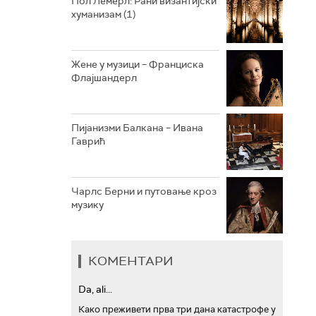
Пол Лемерл: Рани византијски
хуманизам (1)
АРХИВ
Жене у музици – Франциска
Флајшандерл
Пијанизми Балкана – Ивана
Гаврић
Чарлс Берни и путовање кроз
музику
КОМЕНТАРИ
Da, ali...
Како преживети прва три дана катастрофе у