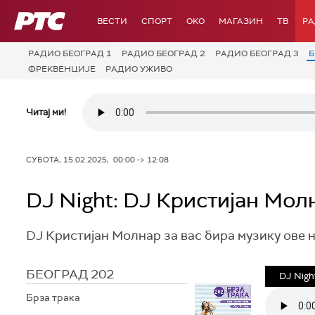
РТС
ВЕСТИ
СПОРТ
OKO
МАГАЗИН
ТВ
Р
РАДИО БЕОГРАД 1
РАДИО БЕОГРАД 2
РАДИО БЕОГРАД 3
Б
ФРЕКВЕНЦИЈЕ
РАДИО УЖИВО
Читај ми!
СУБОТА, 15.02.2025, 00:00 -> 12:08
DJ Night: DJ Кристијан Мол
DJ Кристијан Молнар за вас бира музику ове 
БЕОГРАД 202
DJ Nigh
Брза трака