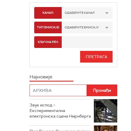
КАНАЛ:
ОДАБЕРИТЕ КАНАЛ
РАДИО БЕОГРАД 1
ТИП ЕМИСИЈЕ:
ОДАБЕРИТЕ ЕМИСИЈУ
РАДИО БЕОГРАД 2
СПОРТ
КЉУЧНА РЕЧ:
РАДИО БЕОГРАД 3
СЕРИЈА
БЕОГРАД 202
ИНФО
Најновије
РАДИО ПЛЕТЕНИЦА
ФИЛМ
РАДИО РОКЕНРОЛЕР
РАДИО ЏУБОКС
Звук испод –
Експериментална
РАДИО ВРТЕШКА
електронска сцена Нирнберга
РАДИО ЏЕЗЕР