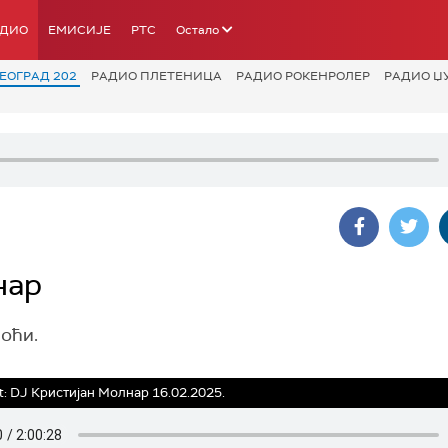
АДИО
ЕМИСИЈЕ
РТС
Остало
ЕОГРАД 202
РАДИО ПЛЕТЕНИЦА
РАДИО РОКЕНРОЛЕР
РАДИО Џ
нар
ноћи.
t: DJ Кристијан Молнар 16.02.2025.