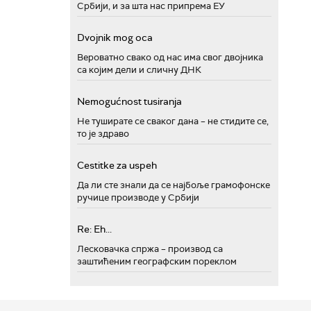
Србији, и за шта нас припрема ЕУ
Dvojnik mog oca
Вероватно свако од нас има свог двојника
са којим дели и сличну ДНК
Nemogućnost tusiranja
Не туширате се сваког дана – не стидите се,
то је здраво
Cestitke za uspeh
Да ли сте знали да се најбоље грамофонске
ручице производе у Србији
Re: Eh...
Лесковачка спржа – производ са
заштићеним географским пореклом