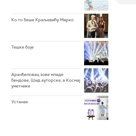
Ко то беше Краљевићу Марко
Тешке боје
Аранђеловац зове младе
бендове, Шид ауторске, а Космај
уметнике
Устанак