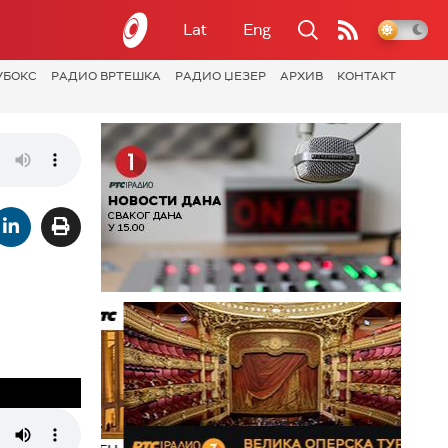
Lat
Eng
УБОКС
РАДИО ВРТЕШКА
РАДИО ЏЕЗЕР
АРХИВ
КОНТАКТ