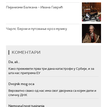
Пијанизми Балкана – Ивана Гаврић
Чарлс Берни и путовање кроз музику
КОМЕНТАРИ
Da, ali...
Како преживети прва три дана катастрофе у Србији, и за
шта нас припрема ЕУ
Dvojnik mog oca
Вероватно свако од нас има свог двојника са којим дели и
сличну ДНК
Nemogućnost tusiranja