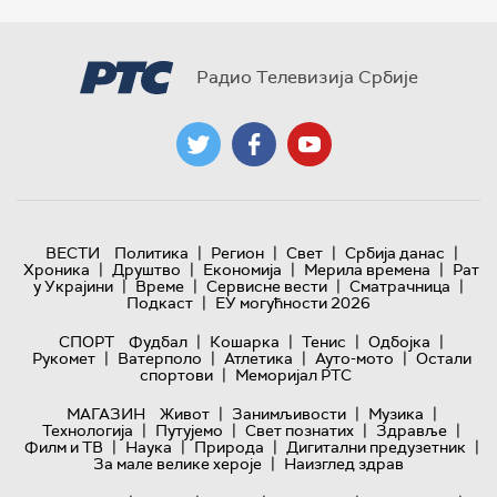
Радио Телевизија Србије
|
|
|
|
ВЕСТИ
Политика
Регион
Свет
Србија данас
|
|
|
|
Хроника
Друштво
Економија
Мерила времена
Рат
|
|
|
|
у Украјини
Време
Сервисне вести
Сматрачница
|
Подкаст
ЕУ могућности 2026
|
|
|
|
СПОРТ
Фудбал
Кошарка
Тенис
Одбојка
|
|
|
|
Рукомет
Ватерполо
Атлетика
Ауто-мото
Остали
|
спортови
Меморијал РТС
|
|
|
МАГАЗИН
Живот
Занимљивости
Музика
|
|
|
|
Технологијa
Путујемо
Свет познатих
Здравље
|
|
|
|
Филм и ТВ
Наука
Природа
Дигитални предузетник
|
За мале велике хероје
Наизглед здрав