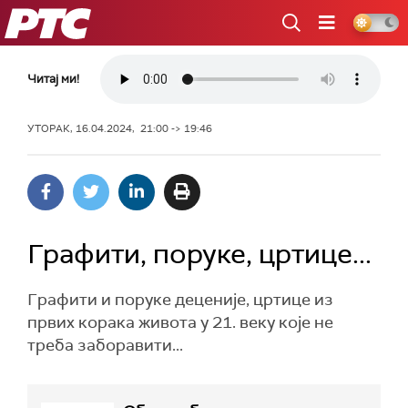
РТС
Читај ми!
УТОРАК, 16.04.2024, 21:00 -> 19:46
Графити, поруке, цртице...
Графити и поруке деценије, цртице из
првих корака живота у 21. веку које не
треба заборавити...