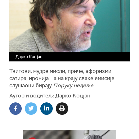
Дарко Коцјан
Твитови, мудре мисли, приче, афоризми,
сатира, иронија... а на крају сваке емисије
слушаоци бирају
Поруку недеље
.
Аутор и водитељ: Дарко Коцјан