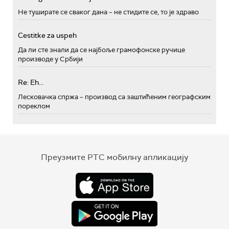
Не туширате се сваког дана – не стидите се, то је здраво
Cestitke za uspeh
Да ли сте знали да се најбоље грамофонске ручице
производе у Србији
Re: Eh...
Лесковачка спржа – производ са заштићеним географским
пореклом
Преузмите РТС мобилну апликацију