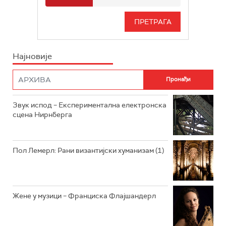
РАДИО БЕОГРАД 3
СЕРИЈА
БЕОГРАД 202
ИНФО
Најновије
РАДИО ПЛЕТЕНИЦА
ФИЛМ
РАДИО РОКЕНРОЛЕР
РАДИО ЏУБОКС
Звук испод – Експериментална електронска
сцена Нирнберга
РАДИО ВРТЕШКА
РАДИО ЏЕЗЕР
Пол Лемерл: Рани византијски хуманизам (1)
АРХИВ
Жене у музици – Франциска Флајшандерл