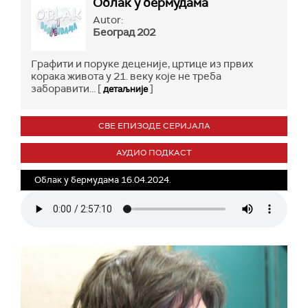
Облак у бермудама
Autor:
Београд 202
Графити и поруке деценије, цртице из првих
корака живота у 21. веку које не треба
заборавити... [
]
детаљније
СВЕ ЕПИЗОДЕ СЕРИЈАЛА
АУДИО ПОДКАСТ
Облак у бермудама 16.04.2024.