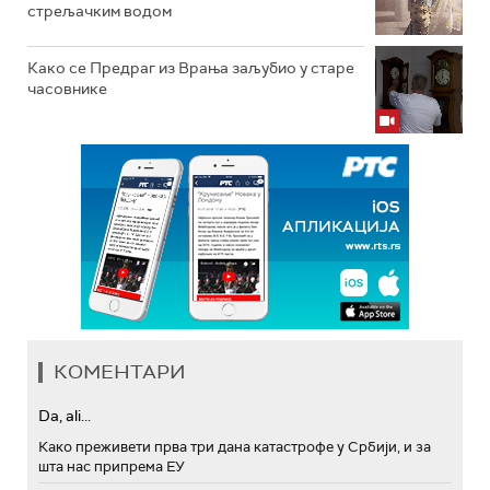
стрељачким водом
Како се Предраг из Врања заљубио у старе
часовнике
КОМЕНТАРИ
Da, ali...
Како преживети прва три дана катастрофе у Србији, и за
шта нас припрема ЕУ