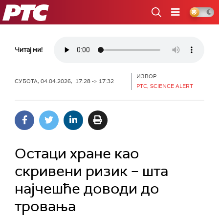
РТС
Читај ми!
ИЗВОР:
СУБОТА, 04.04.2026, 17:28 -> 17:32
РТС, SCIENCE ALERT
Остаци хране као
скривени ризик – шта
најчешће доводи до
тровања