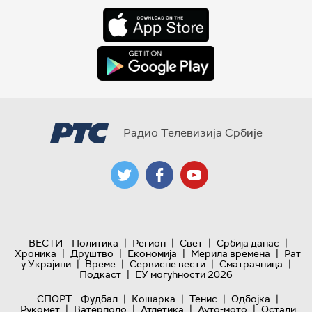
Радио Телевизија Србије
|
|
|
|
ВЕСТИ
Политика
Регион
Свет
Србија данас
|
|
|
|
Хроника
Друштво
Економија
Мерила времена
Рат
|
|
|
|
у Украјини
Време
Сервисне вести
Сматрачница
|
Подкаст
ЕУ могућности 2026
|
|
|
|
СПОРТ
Фудбал
Кошарка
Тенис
Одбојка
|
|
|
|
Рукомет
Ватерполо
Атлетика
Ауто-мото
Остали