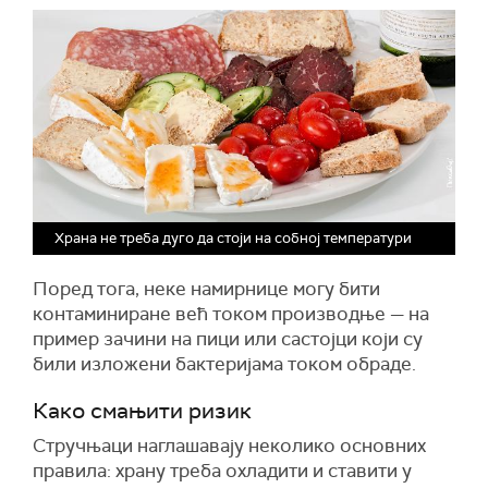
Храна не треба дуго да стоји на собној температури
Поред тога, неке намирнице могу бити
контаминиране већ током производње — на
пример зачини на пици или састојци који су
били изложени бактеријама током обраде.
Како смањити ризик
Стручњаци наглашавају неколико основних
правила: храну треба охладити и ставити у