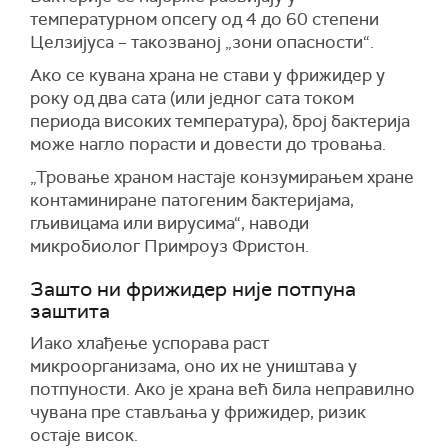
температурном опсегу од 4 до 60 степени
Целзијуса – такозваној „зони опасности“.
Ако се кувана храна не стави у фрижидер у
року од два сата (или једног сата током
периода високих температура), број бактерија
може нагло порасти и довести до тровања.
„Тровање храном настаје конзумирањем хране
контаминиране патогеним бактеријама,
гљивицама или вирусима“, наводи
микробиолог Примроуз Фристон.
Зашто ни фрижидер није потпуна
заштита
Иако хлађење успорава раст
микроорганизама, оно их не уништава у
потпуности. Ако је храна већ била неправилно
чувана пре стављања у фрижидер, ризик
остаје висок.