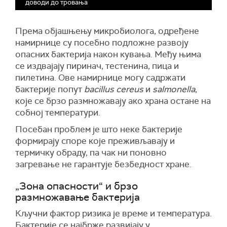
доводи до тровања
Према објашњењу микробиолога, одређене
намирнице су посебно подложне развоју
опасних бактерија након кувања. Међу њима
се издвајају пиринач, тестенина, пица и
пилетина. Ове намирнице могу садржати
бактерије попут
bacillus cereus
и
salmonella
,
које се брзо размножавају ако храна остане на
собној температури.
Посебан проблем је што неке бактерије
формирају споре које преживљавају и
термичку обраду, па чак ни поновно
загревање не гарантује безбедност хране.
„Зона опасности“ и брзо
размножавање бактерија
Кључни фактор ризика је време и температура.
Бактерије се најбрже развијају у