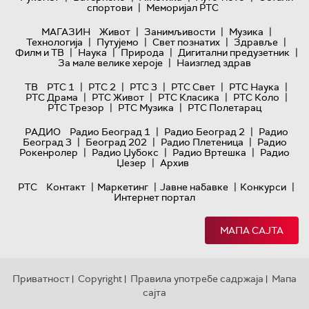
|
спортови
Меморијал РТС
|
|
|
МАГАЗИН
Живот
Занимљивости
Музика
|
|
|
|
Технологијa
Путујемо
Свет познатих
Здравље
|
|
|
|
Филм и ТВ
Наука
Природа
Дигитални предузетник
|
За мале велике хероје
Наизглед здрав
|
|
|
|
|
ТВ
РТС 1
РТС 2
РТС 3
РТС Свет
РТС Наука
|
|
|
|
РТС Драма
РТС Живот
РТС Класика
РТС Коло
|
|
РТС Трезор
РТС Музика
РТС Полетарац
|
|
РАДИО
Радио Београд 1
Радио Београд 2
Радио
|
|
|
Београд 3
Београд 202
Радио Плетеница
Радио
|
|
|
Рокенролер
Радио Џубокс
Радио Вртешка
Радио
|
Џезер
Архив
|
|
|
|
РТС
Контакт
Маркетинг
Јавне набавке
Конкурси
Интернет портал
МАПА САЈТА
Приватност
Copyright
Правила употребе садржаја
Мапа
|
|
|
сајта