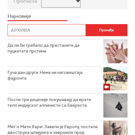
Прогноза
Најновије
Да ли би требало да престанете да
пуцкетате прстима
Гуча дан други: Нема ни наговештаја
фајронта
После три деценије покушавају да врате
тело индијског алпинисте са Евереста
Мит о Мати Хари: Завела је Европу, постала
двострука шпијунка и завршила пред