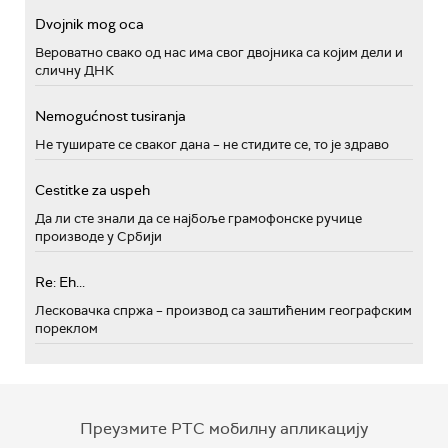
Dvojnik mog oca
Вероватно свако од нас има свог двојника са којим дели и
сличну ДНК
Nemogućnost tusiranja
Не туширате се сваког дана – не стидите се, то је здраво
Cestitke za uspeh
Да ли сте знали да се најбоље грамофонске ручице
производе у Србији
Re: Eh...
Лесковачка спржа – производ са заштићеним географским
пореклом
Преузмите РТС мобилну апликацију