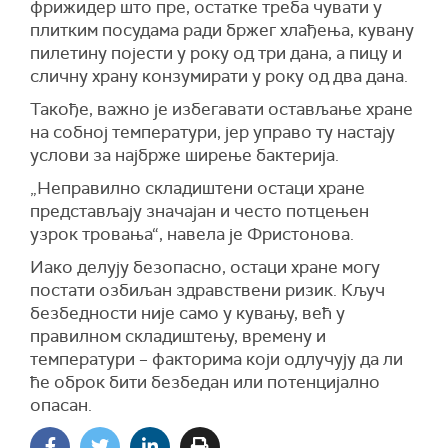
фрижидер што пре, остатке треба чувати у
плитким посудама ради бржег хлађења, кувану
пилетину појести у року од три дана, а пицу и
сличну храну конзумирати у року од два дана.
Такође, важно је избегавати остављање хране
на собној температури, јер управо ту настају
услови за најбрже ширење бактерија.
„Неправилно складиштени остаци хране
представљају значајан и често потцењен
узрок тровања“, навела је Фристонова.
Иако делују безопасно, остаци хране могу
постати озбиљан здравствени ризик. Кључ
безбедности није само у кувању, већ у
правилном складиштењу, времену и
температури – факторима који одлучују да ли
ће оброк бити безбедан или потенцијално
опасан.