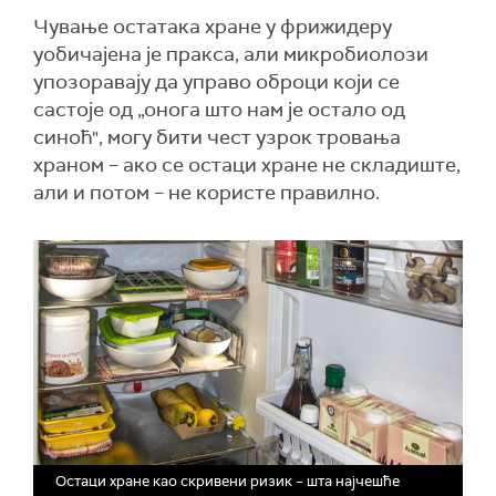
Чување остатака хране у фрижидеру
уобичајена је пракса, али микробиолози
упозоравају да управо оброци који се
састоје од „онога што нам је остало од
синоћ", могу бити чест узрок тровања
храном – ако се остаци хране не складиште,
али и потом – не користе правилно.
Остаци хране као скривени ризик – шта најчешће