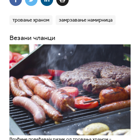
тровање храном
замрзавање намирница
Везани чланци
Врућине повећавају ризик од тровања храном –