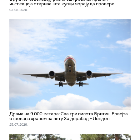
инспекција открива шта купци морају да провере
03. 08. 2026.
Драма на 9.000 метара: Сва три пилота Бритиш Ервејза
отрована храном на лету Хајдерабад – Лондон
25. 07. 2026.