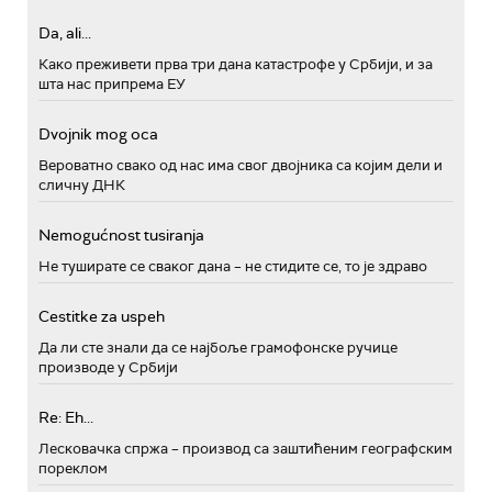
Da, ali...
Како преживети прва три дана катастрофе у Србији, и за
шта нас припрема ЕУ
Dvojnik mog oca
Вероватно свако од нас има свог двојника са којим дели и
сличну ДНК
Nemogućnost tusiranja
Не туширате се сваког дана – не стидите се, то је здраво
Cestitke za uspeh
Да ли сте знали да се најбоље грамофонске ручице
производе у Србији
Re: Eh...
Лесковачка спржа – производ са заштићеним географским
пореклом