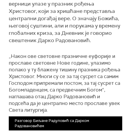
верници улазе у празник рођења
Христовог, који за хришћане представља
централни догађај вере. О значају Божића,
његовој суштини, али и порукама у времену
глобалних криза, за Дневник је говорио
свештеник Дарко Радовановић.
„Након ове световне празничне еуфорије и
прославе световне Нове године, улазимо
полако у ту блажену тишину празника рођења
Христовог. Многи су се за тај сусрет са самим
Господом припремали постом, за тај сусрет са
Богомладенцем, са предвечним Богом“,
наглашава отац Дарко Радовановић и
подсећа да је централно место прославе увек
Света литургија.
Разговор Биљане Радуловић са Дарком
Радовановићем