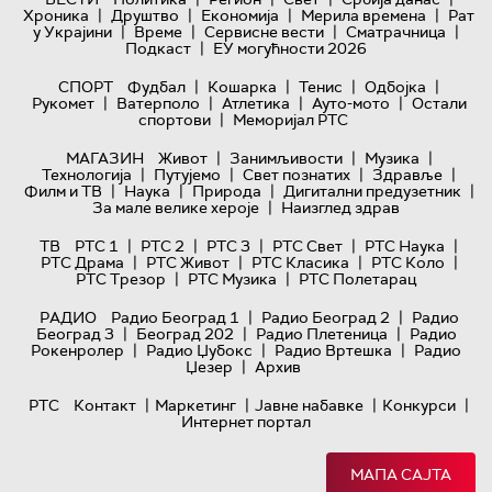
|
|
|
|
Хроника
Друштво
Економија
Мерила времена
Рат
|
|
|
|
у Украјини
Време
Сервисне вести
Сматрачница
|
Подкаст
ЕУ могућности 2026
|
|
|
|
СПОРТ
Фудбал
Кошарка
Тенис
Одбојка
|
|
|
|
Рукомет
Ватерполо
Атлетика
Ауто-мото
Остали
|
спортови
Меморијал РТС
|
|
|
МАГАЗИН
Живот
Занимљивости
Музика
|
|
|
|
Технологијa
Путујемо
Свет познатих
Здравље
|
|
|
|
Филм и ТВ
Наука
Природа
Дигитални предузетник
|
За мале велике хероје
Наизглед здрав
|
|
|
|
|
ТВ
РТС 1
РТС 2
РТС 3
РТС Свет
РТС Наука
|
|
|
|
РТС Драма
РТС Живот
РТС Класика
РТС Коло
|
|
РТС Трезор
РТС Музика
РТС Полетарац
|
|
РАДИО
Радио Београд 1
Радио Београд 2
Радио
|
|
|
Београд 3
Београд 202
Радио Плетеница
Радио
|
|
|
Рокенролер
Радио Џубокс
Радио Вртешка
Радио
|
Џезер
Архив
|
|
|
|
РТС
Контакт
Маркетинг
Јавне набавке
Конкурси
Интернет портал
МАПА САЈТА