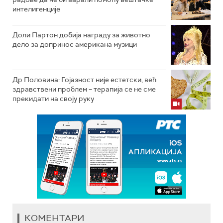
интелигенције
Доли Партон добија награду за животно
дело за допринос американа музици
Др Половина: Гојазност није естетски, већ
здравствени проблем – терапија се не сме
прекидати на своју руку
КОМЕНТАРИ