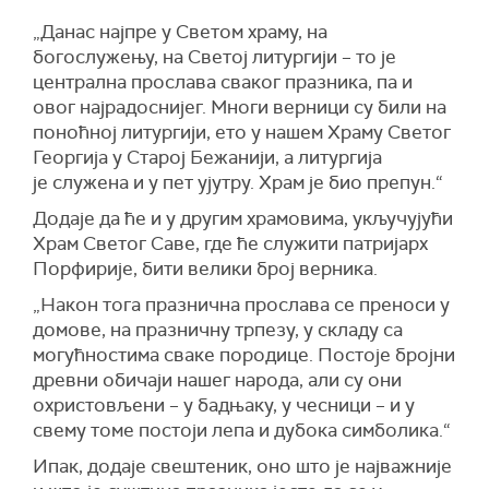
„Данас најпре у Светом храму, на
богослужењу, на Светој литургији – то је
централна прослава сваког празника, па и
овог најрадоснијег. Многи верници су били на
поноћној литургији, ето у нашем Храму Светог
Георгија у Старој Бежанији, а литургија
је служена и у пет ујутру. Храм је био препун.“
Додаје да ће и у другим храмовима, укључујући
Храм Светог Саве, где ће служити патријарх
Порфирије, бити велики број верника.
„Након тога празнична прослава се преноси у
домове, на празничну трпезу, у складу са
могућностима сваке породице. Постоје бројни
древни обичаји нашег народа, али су они
охристовљени – у бадњаку, у чесници – и у
свему томе постоји лепа и дубока симболика.“
Ипак, додаје свештеник, оно што је најважније