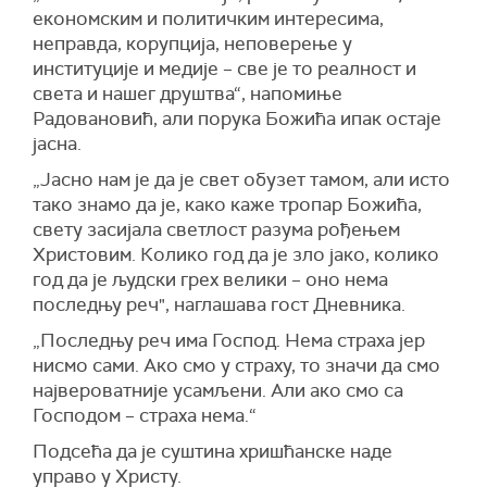
економским и политичким интересима,
неправда, корупција, неповерење у
институције и медије – све је то реалност и
света и нашег друштва“, напомиње
Радовановић, али порука Божића ипак остаје
јасна.
„Јасно нам је да је свет обузет тамом, али исто
тако знамо да је, како каже тропар Божића,
свету засијала светлост разума рођењем
Христовим. Колико год да је зло јако, колико
год да је људски грех велики – оно нема
последњу реч", наглашава гост Дневника.
„Последњу реч има Господ. Нема страха јер
нисмо сами. Ако смо у страху, то значи да смо
највероватније усамљени. Али ако смо са
Господом – страха нема.“
Подсећа да је суштина хришћанске наде
управо у Христу.