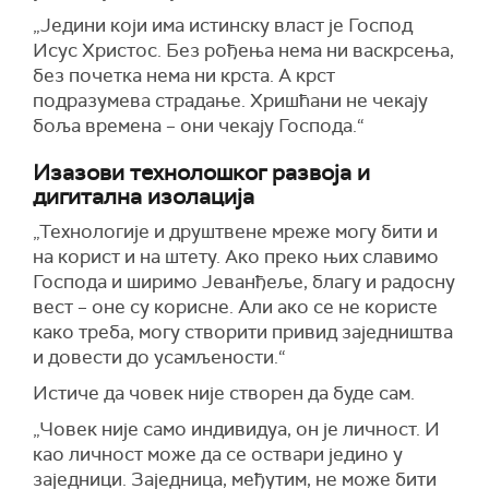
„Једини који има истинску власт је Господ
Исус Христос. Без рођења нема ни васкрсења,
без почетка нема ни крста. А крст
подразумева страдање. Хришћани не чекају
боља времена – они чекају Господа.“
Изазови технолошког развоја и
дигитална изолација
„Технологије и друштвене мреже могу бити и
на корист и на штету. Ако преко њих славимо
Господа и ширимо Јеванђеље, благу и радосну
вест – оне су корисне. Али ако се не користе
како треба, могу створити привид заједништва
и довести до усамљености.“
Истиче да човек није створен да буде сам.
„Човек није само индивидуа, он је личност. И
као личност може да се оствари једино у
заједници. Заједница, међутим, не може бити