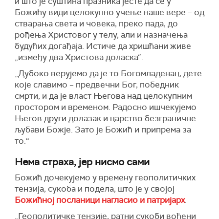
и што је суштина празника јесте да се у
Божићу види целокупно учење наше вере – од
стварања света и човека, преко пада, до
рођења Христовог у телу, али и назначења
будућих догађаја. Истиче да хришћани живе
„између два Христова доласка“.
„Дубоко верујемо да је то Богомладенац, дете
које славимо – предвечни Бог, победник
смрти, и да је власт Његова над целокупним
простором и временом. Радосно ишчекујемо
Његов други долазак и царство безграничне
љубави Божје. Зато је Божић и припрема за
то.“
Нема страха, јер нисмо сами
Божић дочекујемо у времену геополитичких
тензија, сукоба и подела, што је у својој
Божићној посланици нагласио и патријарх
.
„Геополитичке тензије, ратни сукоби вођени