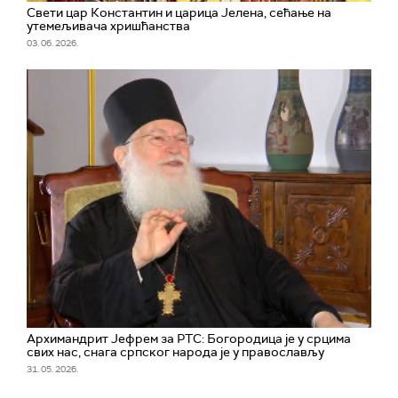
Свети цар Константин и царица Јелена, сећање на
утемељивача хришћанства
03. 06. 2026.
Архимандрит Јефрем за РТС: Богородица је у срцима
свих нас, снага српског народа је у православљу
31. 05. 2026.