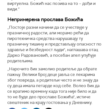
виртуелна. Божић нас позива на то – дођи и
види.“
Непримерена прослава Божића
„Постоје разни начини да се учествује у
празничној радости, али морамо рећи да
пиротехничка средства нарушавају ту
празничну тишину и представљају опасност по
здравље и безбедност људи", наглашава отац
Дарко Радовановић, а посебан апел упућује
родитељима.
„Нарочито бих замолио родитеље да обрате
пажњу. Велики број деце јавља се лекарима
због повреда, а родитељи често и не знају да
су деца имала петарде код себе. Волео бих да
се вратимо времену када тога није било и да
то не буде део прославе Божића", истиче
свештеник на крају гостовања у Дневнику.