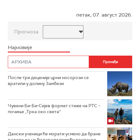
петак, 07. август 2026.
Прогноза
Најновије
После три деценије црни носорози се
вратили у долину Замбези
Чувени Би-Би-Сијев формат стиже на РТС –
почиње „Трка око света“
Дански ученици ће морати усмено да бране
радове да не би варали помоћу вештачке