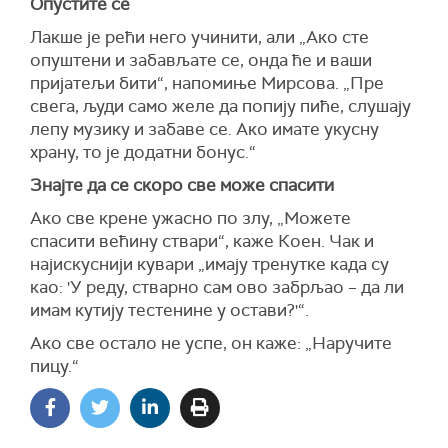
Опустите се
Лакше је рећи него учинити, али „Ако сте
опуштени и забављате се, онда ће и ваши
пријатељи бити“, напомиње Мирсова. „Пре
свега, људи само желе да попију пиће, слушају
лепу музику и забаве се. Ако имате укусну
храну, то је додатни бонус.“
Знајте да се скоро све може спасити
Ако све крене ужасно по злу, „Можете
спасити већину ствари“, каже Коен. Чак и
најискуснији кувари „имају тренутке када су
као: 'У реду, стварно сам ово забрљао – да ли
имам кутију тестенине у остави?'“.
Ако све остало не успе, он каже: „Наручите
пицу.“