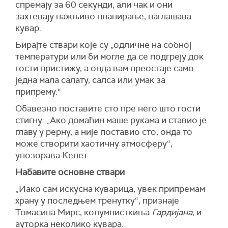
спремају за 60 секунди, али чак и они
захтевају пажљиво планирање, наглашава
кувар.
Бирајте ствари које су „одличне на собној
температури или би могле да се подгреју док
гости пристижу, а онда вам преостаје само
једна мала салату, салса или умак за
припрему.“
Обавезно поставите сто пре него што гости
стигну: „Ако домаћин маше рукама и ставио је
главу у рерну, а није поставио сто, онда то
може створити хаотичну атмосферу“,
упозорава Келет.
Набавите основне ствари
„Иако сам искусна куварица, увек припремам
храну у последњем тренутку“, признаје
Томасина Мирс, колумнисткиња
Гардијана
, и
ауторка неколико кувара.