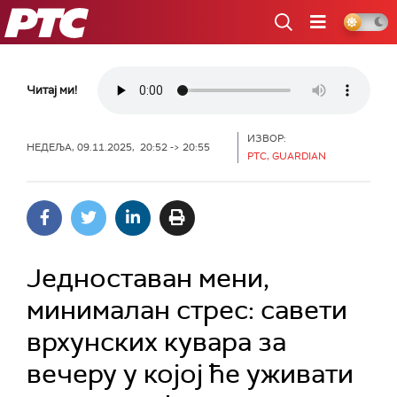
РТС
Читај ми!
ИЗВОР:
НЕДЕЉА, 09.11.2025, 20:52 -> 20:55
РТС, GUARDIAN
Једноставан мени,
минималан стрес: савети
врхунских кувара за
вечеру у којој ће уживати