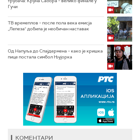
трубача: Круна Сабора – велико финале у
Гучи
ТВ времеплов – после пола века емисја
„Лепеза" добила је необичан наставак
Од Напуља до Спајдермена – како је кришка
пице постала симбол Њујорка
КОМЕНТАРИ