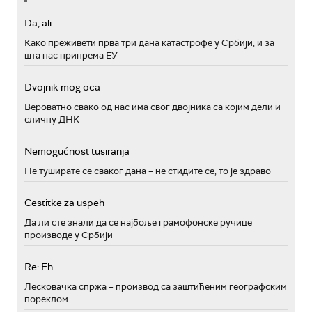
Da, ali...
Како преживети прва три дана катастрофе у Србији, и за
шта нас припрема ЕУ
Dvojnik mog oca
Вероватно свако од нас има свог двојника са којим дели и
сличну ДНК
Nemogućnost tusiranja
Не туширате се сваког дана – не стидите се, то је здраво
Cestitke za uspeh
Да ли сте знали да се најбоље грамофонске ручице
производе у Србији
Re: Eh...
Лесковачка спржа – производ са заштићеним географским
пореклом