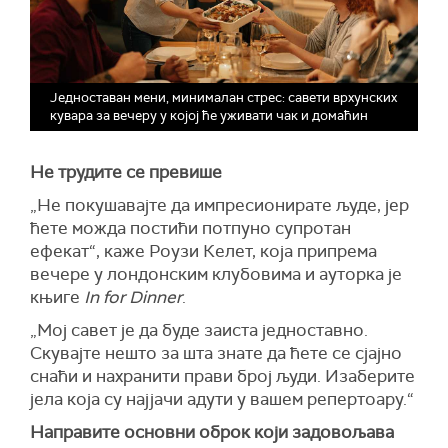
Једноставан мени, минималан стрес: савети врхунских
кувара за вечеру у којој ће уживати чак и домаћин
Не трудите се превише
„Не покушавајте да импресионирате људе, јер
ћете можда постићи потпуно супротан
ефекат“, каже Роузи Келет, која припрема
вечере у лондонским клубовима и ауторка је
књиге
In for Dinner
.
„Мој савет је да буде заиста једноставно.
Скувајте нешто за шта знате да ћете се сјајно
снаћи и нахранити прави број људи. Изаберите
јела која су најјачи адути у вашем репертоару.“
Направите основни оброк који задовољава