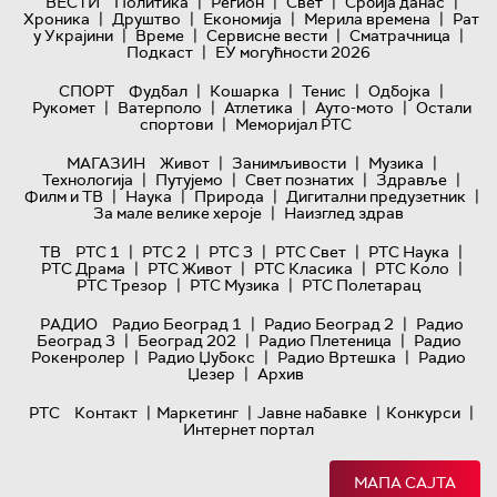
|
|
|
|
ВЕСТИ
Политика
Регион
Свет
Србија данас
|
|
|
|
Хроника
Друштво
Економија
Мерила времена
Рат
|
|
|
|
у Украјини
Време
Сервисне вести
Сматрачница
|
Подкаст
ЕУ могућности 2026
|
|
|
|
СПОРТ
Фудбал
Кошарка
Тенис
Одбојка
|
|
|
|
Рукомет
Ватерполо
Атлетика
Ауто-мото
Остали
|
спортови
Меморијал РТС
|
|
|
МАГАЗИН
Живот
Занимљивости
Музика
|
|
|
|
Технологијa
Путујемо
Свет познатих
Здравље
|
|
|
|
Филм и ТВ
Наука
Природа
Дигитални предузетник
|
За мале велике хероје
Наизглед здрав
|
|
|
|
|
ТВ
РТС 1
РТС 2
РТС 3
РТС Свет
РТС Наука
|
|
|
|
РТС Драма
РТС Живот
РТС Класика
РТС Коло
|
|
РТС Трезор
РТС Музика
РТС Полетарац
|
|
РАДИО
Радио Београд 1
Радио Београд 2
Радио
|
|
|
Београд 3
Београд 202
Радио Плетеница
Радио
|
|
|
Рокенролер
Радио Џубокс
Радио Вртешка
Радио
|
Џезер
Архив
|
|
|
|
РТС
Контакт
Маркетинг
Јавне набавке
Конкурси
Интернет портал
МАПА САЈТА