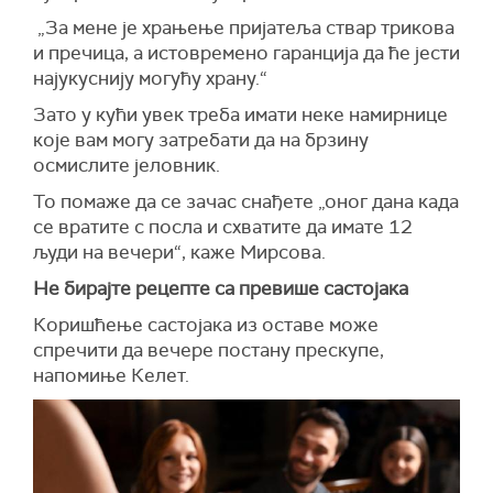
„За мене је храњење пријатеља ствар трикова
и пречица, а истовремено гаранција да ће јести
најукуснију могућу храну.“
Зато у кући увек треба имати неке намирнице
које вам могу затребати да на брзину
осмислите јеловник.
То помаже да се зачас снађете „оног дана када
се вратите с посла и схватите да имате 12
људи на вечери“, каже Мирсова.
Не бирајте рецепте са превише састојака
Коришћење састојака из оставе може
спречити да вечере постану прескупе,
напомиње Келет.