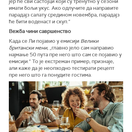
јер ће сви састојци који су тренутно у сезони
имати бољи укус. Ако одлучите да направите
парадајз салату средином новембра, парадајз
ће бити воденаст и скуп.“
Вежба чини савршенство
Када се Ли појавио у емисији
Велики
британски мени
, „главно јело сам направио
најмање 50 пута пре него што сам се појавио у
емисији.“ То је екстреман пример, признаје,
али каже да је неопходно тестирати рецепт
пре него што га понудите гостима.