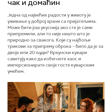
чак и домаћин
Једна од највећих радости у животу је
уживање у доброј храни са пријатељима.
Може бити још укуснија ако сте је сами
припремили, али то није нешто што је
природно за свакога. Који су најбољи
трикови за припрему оброка – било да је за
двоје или 20 људи? Врхунски кувари
саветују како да избегнете хаос и
имперсионирате своје госте куварским
умећем.