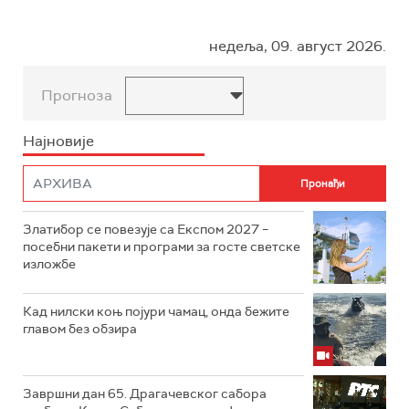
недеља, 09. август 2026.
Прогноза
Најновије
Златибор се повезује са Експом 2027 –
посебни пакети и програми за госте светске
изложбе
Кад нилски коњ појури чамац, онда бежите
главом без обзира
Завршни дан 65. Драгачевског сабора