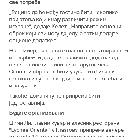
све потребе
„Рецимо да ће међу гостима бити неколико
пријатеља који имају различити режим
исхране“, додаје Келет. „Направите основни
оброк који сви могу да једу, а затим додајте
опционе додатке.“
На пример, направите главно јело са пиринчем
и поврћем, и додајте различите додатке од
печене пилетине или неког другог меса.
Основни оброк ће бити укусан и обилан и
гости који су на некој дијети неће се осећати
искључени.
Такође, домаћину ће припрема бити
једноставнија.
Будите организовани
Џими Ли, главни кувар и власник ресторана
"Lychee Oriental" у Глазгову, припрема вечере