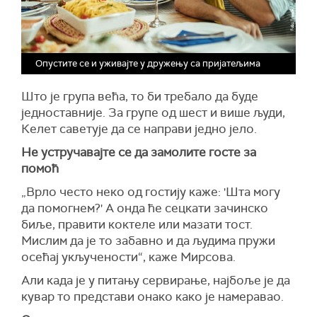
Опустите се и уживајте у дружењу са пријатељима
Што је група већа, то би требало да буде
једноставније. За групе од шест и више људи,
Келет саветује да се направи једно јело.
Не устручавајте се да замолите госте за
помоћ
„Врло често неко од гостију каже: 'Шта могу
да помогнем?' А онда ће сецкати зачинско
биље, правити коктеле или мазати тост.
Мислим да је то забавно и да људима пружи
осећај укључености“, каже Мирсова.
Али када је у питању сервирање, најбоље је да
кувар то представи онако како је намеравао.