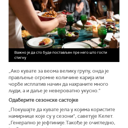
Важно је да сто буде постављен пре него што гости
стигну
„Ако кувате за веома велику групу, онда је
прављење огромне количине карија или
чорбе исплатив начин да нахраните много
људи, а и даље је невероватно укусно.“
Одаберите сезонске састојке
„Покушајте да кувате јела у којима користите
намирнице које су у сезони“, саветује Келет.
„Генерално је јефтиније.Такође је очигледно,