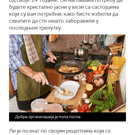
од своје 14. године. Он наглашава потребу да
будете кристално јасни у вези са састојцима
који су вам потребни, како бисте избегли да
схватите да сте нешто заборавили у
последњем тренутку.
Добра организација је пола посла
Ли је познат по својим рецептима који се