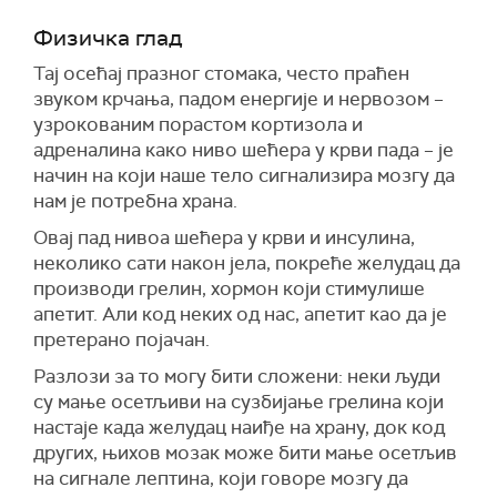
Физичка глад
Тај осећај празног стомака, често праћен
звуком крчања, падом енергије и нервозом –
узрокованим порастом кортизола и
адреналина како ниво шећера у крви пада – је
начин на који наше тело сигнализира мозгу да
нам је потребна храна.
Овај пад нивоа шећера у крви и инсулина,
неколико сати након јела, покреће желудац да
производи грелин, хормон који стимулише
апетит. Али код неких од нас, апетит као да је
претерано појачан.
Разлози за то могу бити сложени: неки људи
су мање осетљиви на сузбијање грелина који
настаје када желудац наиђе на храну, док код
других, њихов мозак може бити мање осетљив
на сигнале лептина, који говоре мозгу да