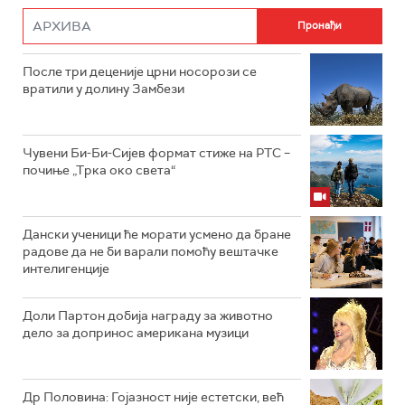
После три деценије црни носорози се
вратили у долину Замбези
Чувени Би-Би-Сијев формат стиже на РТС –
почиње „Трка око света“
Дански ученици ће морати усмено да бране
радове да не би варали помоћу вештачке
интелигенције
Доли Партон добија награду за животно
дело за допринос американа музици
Др Половина: Гојазност није естетски, већ