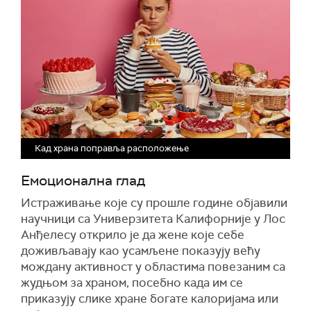
Кад храна поправља расположење
Емоционална глад
Истраживање које су прошле године објавили
научници са Универзитета Калифорније у Лос
Анђелесу открило је да жене које себе
доживљавају као усамљене показују већу
мождану активност у областима повезаним са
жудњом за храном, посебно када им се
приказују слике хране богате калоријама или