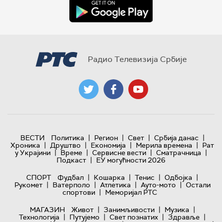
Радио Телевизија Србије
|
|
|
|
ВЕСТИ
Политика
Регион
Свет
Србија данас
|
|
|
|
Хроника
Друштво
Економија
Мерила времена
Рат
|
|
|
|
у Украјини
Време
Сервисне вести
Сматрачница
|
Подкаст
ЕУ могућности 2026
|
|
|
|
СПОРТ
Фудбал
Кошарка
Тенис
Одбојка
|
|
|
|
Рукомет
Ватерполо
Атлетика
Ауто-мото
Остали
|
спортови
Меморијал РТС
|
|
|
МАГАЗИН
Живот
Занимљивости
Музика
|
|
|
|
Технологијa
Путујемо
Свет познатих
Здравље