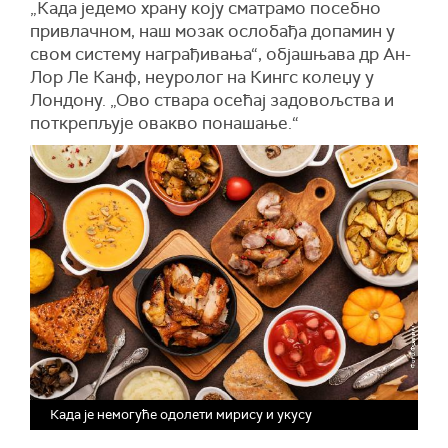
„Када једемо храну коју сматрамо посебно
привлачном, наш мозак ослобађа допамин у
свом систему награђивања“, објашњава др Ан-
Лор Ле Канф, неуролог на Кингс колеџу у
Лондону. „Ово ствара осећај задовољства и
поткрепљује овакво понашање.“
Када је немогуће одолети мирису и укусу