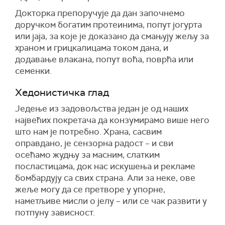
Докторка препоручује да дан започнемо
доручком богатим протеинима, попут јогурта
или јаја, за које је доказано да смањују жељу за
храном и грицкалицама током дана, и
додавање влакана, попут воћа, поврћа или
семенки.
Хедонистичка глад
Једење из задовољства један је од наших
највећих покретача да конзумирамо више него
што нам је потребно. Храна, сасвим
оправдано, је сензорна радост – и сви
осећамо жудњу за масним, слатким
посластицама, док нас искушења и рекламе
бомбардују са свих страна. Али за неке, ове
жеље могу да се претворе у упорне,
наметљиве мисли о јелу – или се чак развити у
потпуну зависност.