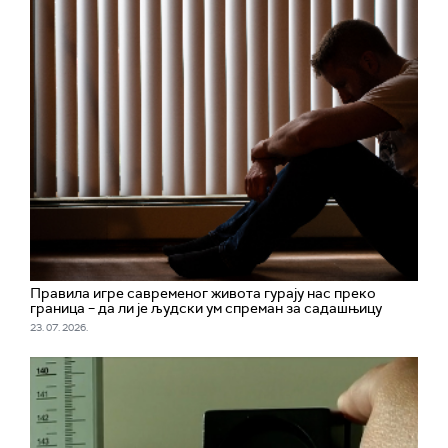
Правила игре савременог живота гурају нас преко
граница – да ли је људски ум спреман за садашњицу
23. 07. 2026.