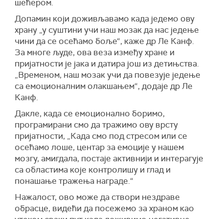
шећером.
Допамин који доживљавамо када једемо ову
храну „у суштини учи наш мозак да нас једење
чини да се осећамо боље“, каже др Ле Канф.
За многе људе, ова веза између хране и
пријатности је јака и датира још из детињства.
„Временом, наш мозак учи да повезује једење
са емоционалним олакшањем“, додаје др Ле
Канф.
Дакле, када се емоционално боримо,
програмирани смо да тражимо ову врсту
пријатности, „Када смо под стресом или се
осећамо лоше, центар за емоције у нашем
мозгу, амигдала, постаје активнији и интерагује
са областима које контролишу и глад и
понашање тражења награде.“
Нажалост, ово може да створи нездраве
обрасце, видећи да посежемо за храном као