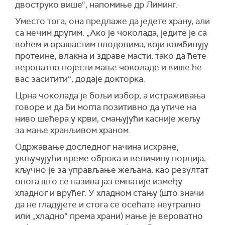
двоструко више“, напомиње др Лиминг.
Уместо тога, она предлаже да једете храну, али
са нечим другим. „Ако је чоколада, једите је са
воћем и орашастим плодовима, који комбинују
протеине, влакна и здраве масти, тако да ћете
вероватно појести мање чоколаде и више ће
вас заситити“, додаје докторка.
Црна чоколада је бољи избор, а истраживања
говоре и да би могла позитивно да утиче на
ниво шећера у крви, смањујући касније жељу
за мање хранљивом храном.
Одржавање доследног начина исхране,
укључујући време оброка и величину порција,
кључно је за управљање жељама, као резултат
онога што се назива јаз емпатије између
хладног и врућег. У хладном стању (што значи
да не гладујете и стога се осећате неутрално
или „хладно“ према храни) мање је вероватно