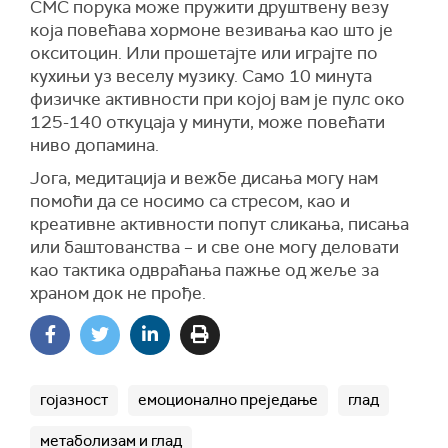
СМС порука може пружити друштвену везу
која повећава хормоне везивања као што је
окситоцин. Или прошетајте или играјте по
кухињи уз веселу музику. Само 10 минута
физичке активности при којој вам је пулс око
125-140 откуцаја у минути, може повећати
ниво допамина.
Јога, медитација и вежбе дисања могу нам
помоћи да се носимо са стресом, као и
креативне активности попут сликања, писања
или баштованства – и све оне могу деловати
као тактика одвраћања пажње од жеље за
храном док не прође.
гојазност
емоционално преједање
глад
метаболизам и глад