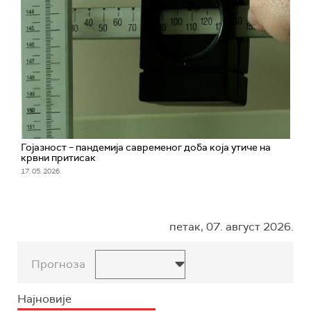
Гојазност – пандемија савременог доба која утиче на
крвни притисак
17. 05. 2026.
петак, 07. август 2026.
Прогноза
Најновије