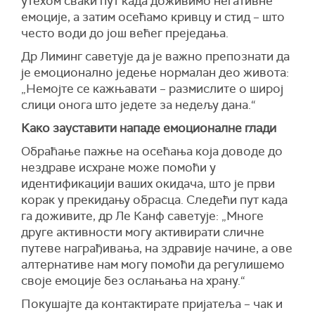
утехом сваки пут када доживимо негативне
емоције, а затим осећамо кривцу и стид – што
често води до још већег преједања.
Др Лиминг саветује да је важно препознати да
је емоционално једење нормалан део живота:
„Немојте се кажњавати – размислите о широј
слици онога што једете за недељу дана.“
Како зауставити нападе емоционалне глади
Обраћање пажње на осећања која доводе до
нездраве исхране може помоћи у
идентификацији ваших окидача, што је први
корак у прекидању обрасца. Следећи пут када
га доживите, др Ле Канф саветује: „Многе
друге активности могу активирати сличне
путеве награђивања, на здравије начине, а ове
алтернативе нам могу помоћи да регулишемо
своје емоције без ослањања на храну.“
Покушајте да контактирате пријатеља – чак и