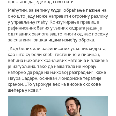
престане да једе када смо сити.
Међутим, за већину људи, обраћање пажње на
оно што једу може направити огромну разлику
у управљању глађу. Конзумирање превише
рафинисаних белих угљених хидрата један је
од главних разлога зашто многи од нас посежу
за слатким грицкалицама између оброка.
„Код белих или рафинисаних угљених хидрата,
као што су бели хлеб, тестенине и пиринач,
већина њихових хранљивих материја и влакана
је изгубљена, тако да наша тела не морају
напорно да раде на њиховој разградњи“, каже
Лаура Садерн, оснивач Лондонске терапије
храном. „То узрокује веома високе скокове
шећера у крви.“