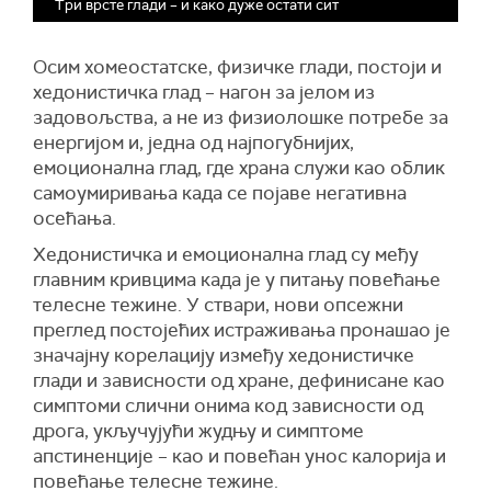
Три врсте глади – и како дуже остати сит
Осим хомеостатске, физичке глади, постоји и
хедонистичка глад – нагон за јелом из
задовољства, а не из физиолошке потребе за
енергијом и, једна од најпогубнијих,
емоционална глад, где храна служи као облик
самоумиривања када се појаве негативна
осећања.
Хедонистичка и емоционална глад су међу
главним кривцима када је у питању повећање
телесне тежине. У ствари, нови опсежни
преглед постојећих истраживања пронашао је
значајну корелацију између хедонистичке
глади и зависности од хране, дефинисане као
симптоми слични онима код зависности од
дрога, укључујући жудњу и симптоме
апстиненције – као и повећан унос калорија и
повећање телесне тежине.