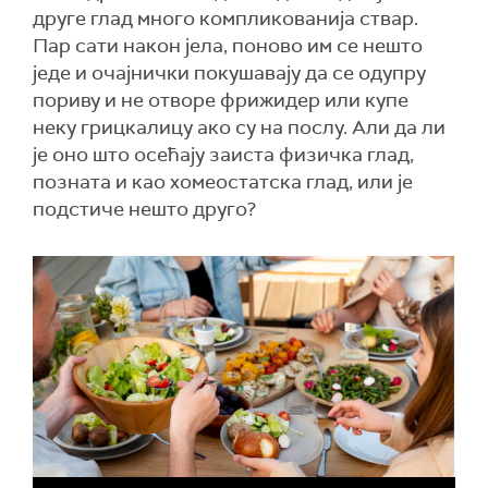
друге глад много компликованија ствар.
Пар сати након јела, поново им се нешто
једе и очајнички покушавају да се одупру
пориву и не отворе фрижидер или купе
неку грицкалицу ако су на послу. Али да ли
је оно што осећају заиста физичка глад,
позната и као хомеостатска глад, или је
подстиче нешто друго?