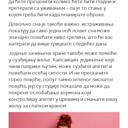
да ћете преценити колико ћете бити гладни и
претерати са уживањем – па је то стање у
којем треба бити када планирате оброке.
Довољно сна је такође важно: истраживања
показују да само једна ноћ лошег сна може
значајно повећати ниво грелина, што ће вас
натерати да више грицкате следећег дана.
Једење зачињене хране такође може помоћи
у сузбијању жеље. Капсаицин, једињење које
чини паприке љутим, може сузбити апетит и
повећати осећај ситости. И не прескачите
горко поврће, попут тамнозеленог лиснатог
поврћа, јер су студије показале да може да
покрене ослобађање хормона који
контролишу апетит у цревима и смањити нашу
жељу за слатком храном.