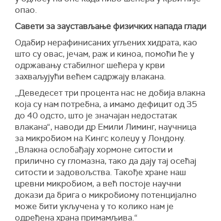
опао.
Савети за заустављање физичких напада глади
Одабир нерафинисаних угљених хидрата, као
што су овас, јечам, раж и киноа, помоћи ће у
одржавању стабилног шећера у крви
захваљујући већем садржају влакана.
„Деведесет три процента нас не добија влакна
која су нам потребна, а имамо дефицит од 35
до 40 одсто, што је значајан недостатак
влакана“, наводи др Емили Лиминг, научница
за микробиом на Кингс колеџу у Лондону.
„Влакна ослобађају хормоне ситости и
прилично су гломазна, тако да дају тај осећај
ситости и задовољства. Такође хране наш
цревни микробиом, а већ постоје научни
докази да брига о микробиому потенцијално
може бити укључена у то колико нам је
одређена храна примамљива.“