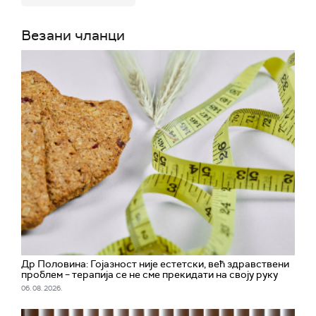
Везани чланци
Др Половина: Гојазност није естетски, већ здравствени
проблем – терапија се не сме прекидати на своју руку
06. 08. 2026.