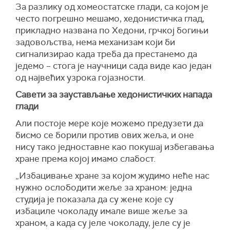
За разлику од хомеостатске глади, са којом је
често погрешно мешамо, хедонистичка глад,
прикладно названа по Хедони, грчкој богињи
задовољства, нема механизам који би
сигнализирао када треба да престанемо да
једемо – стога је научници сада виде као један
од највећих узрока гојазности.
Савети за заустављање хедонистичких напада
глади
Али постоје мере које можемо предузети да
бисмо се борили против ових жеља, и оне
нису тако једноставне као покушај избегавања
хране према којој имамо слабост.
„Избацивање хране за којом жудимо неће нас
нужно ослободити жеље за храном: једна
студија је показала да су жене које су
избациле чоколаду имале више жеље за
храном, а када су јеле чоколаду, јеле су је