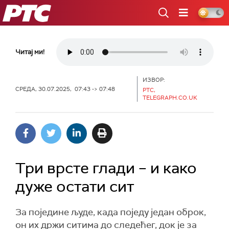
РТС
Читај ми!
ИЗВОР:
СРЕДА, 30.07.2025, 07:43 -> 07:48
РТС,
TELEGRAPH.CO.UK
Три врсте глади – и како
дуже остати сит
За поједине људе, када поједу један оброк,
он их држи ситима до следећег, док је за