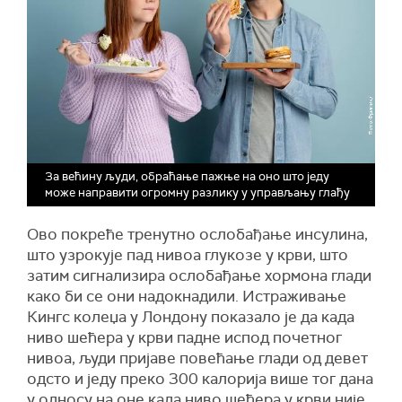
За већину људи, обраћање пажње на оно што једу
може направити огромну разлику у управљању глађу
Ово покреће тренутно ослобађање инсулина,
што узрокује пад нивоа глукозе у крви, што
затим сигнализира ослобађање хормона глади
како би се они надокнадили. Истраживање
Кингс колеџа у Лондону показало је да када
ниво шећера у крви падне испод почетног
нивоа, људи пријаве повећање глади од девет
одсто и једу преко 300 калорија више тог дана
у односу на оне када ниво шећера у крви није