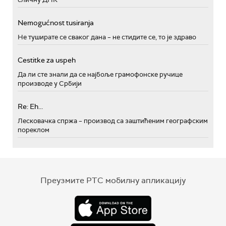
Nemogućnost tusiranja
Не туширате се сваког дана – не стидите се, то је здраво
Cestitke za uspeh
Да ли сте знали да се најбоље грамофонске ручице
производе у Србији
Re: Eh...
Лесковачка спржа – производ са заштићеним географским
пореклом
Преузмите РТС мобилну апликацију