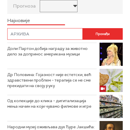
Прогноза
Најновије
Доли Партон добија награду за животно
дело за допринос американа музици
Др Половина: Гојазност није естетски, већ
здравствени проблем – терапија се не сме
прекидати на своју руку
Од колекције до клика – дигитализација
мења начин на који чувамо филмове и игре
Народни музеј оживљава дух Ђуре Јакшића: