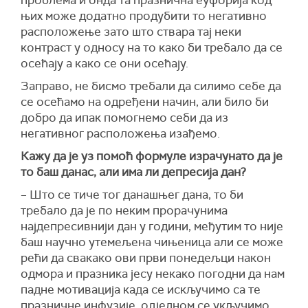
проблема и онда та празнична еуфорија код
њих може додатно продубити то негативно
расположење зато што ствара тај неки
контраст у односу на то како би требало да се
осећају а како се они осећају.
Заправо, не бисмо требали да силимо себе да
се осећамо на одређени начин, али било би
добро да ипак помогнемо себи да из
негативног расположења изађемо.
Кажу да је уз помоћ формуле израчунато да је
то баш данас, али има ли депресија дан?
– Што се тиче тог данашњег дана, то би
требало да је по неким прорачунима
најдепресивнији дан у години, међутим то није
баш научно утемељена чињеница али се може
рећи да свакако ови први понедељци након
одмора и празника јесу некако погодни да нам
падне мотивација када се искључимо са те
празничне инфузије, одједном се укључимо