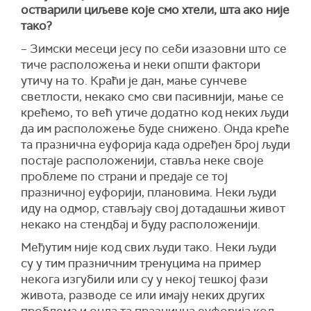
остварили циљеве које смо хтели, шта ако није
тако?
– Зимски месеци јесу по себи изазовни што се
тиче расположења и неки општи фактори
утичу на то. Краћи је дан, мање сунчеве
светлости, некако смо сви пасивнији, мање се
крећемо, то већ утиче додатно код неких људи
да им расположење буде снижено. Онда креће
та празнична еуфорија када одређен број људи
постаје расположенији, ставља неке своје
проблеме по страни и предаје се тој
празничној еуфорији, плановима. Неки људи
иду на одмор, стављају свој дотадашњи живот
некако на стендбај и буду расположенији.
Међутим није код свих људи тако. Неки људи
су у тим празничним тренуцима на пример
некога изгубили или су у некој тешкој фази
живота, разводе се или имају неких других