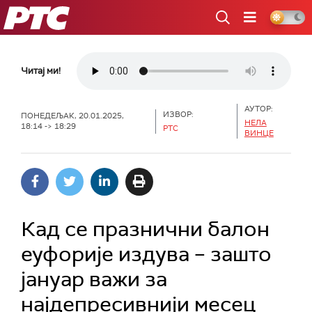
РТС
Читај ми!
АУТОР:
ИЗВОР:
ПОНЕДЕЉАК, 20.01.2025,
НЕЛА
18:14 -> 18:29
РТС
ВИНЦЕ
Кад се празнични балон
еуфорије издува – зашто
јануар важи за
најдепресивнији месец