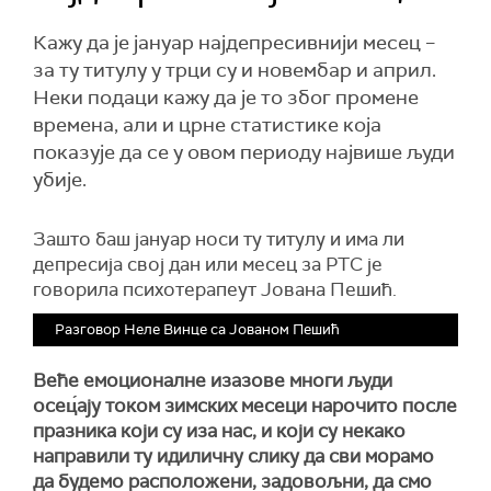
Кажу да је јануар најдепресивнији месец –
за ту титулу у трци су и новембар и април.
Неки подаци кажу да је то због промене
времена, али и црне статистике која
показује да се у овом периоду највише људи
убије.
Зашто баш јануар носи ту титулу и има ли
депресија свој дан или месец за РТС је
говорила психотерапеут Јована Пешић.
Разговор Неле Винце са Јованом Пешић
Веће емоционалне изазове многи људи
осец́ају током зимских месеци нарочито после
празника који су иза нас, и који су некако
направили ту идиличну слику да сви морамо
да будемо расположени, задовољни, да смо