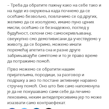
– Треба да обратите пажњу како на себе тако и
на људе из окружења када почнемо да се
осећамо безвољно, повлачимо се од других,
желимо да се изолујемо, имамо пуно црних
мисли, осећамо се безнадежно, поглед у
будућност, склони смо самоокривљавању,
свеукупно смо демотивисани да учествујемо у
животу, да се боримо, можемо имати
поремећај апетита сна и разне друге
забрињавајуће симптоме и то је право време
да потражимо помоћ.
Прво можемо се обратити нашим
пријатељима, породици, за разговор и
подршку а ако то постане активније наравно
стручну помоћ. Оно што бих само напоменула
је да не покушавамо сами себе да лечимо
лековима, неким антидепресивима јер то може
изазвати само контраефекат.