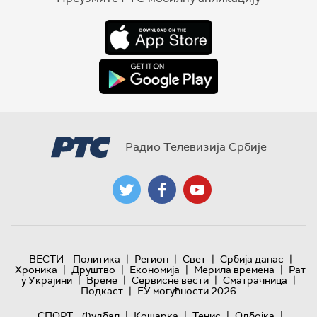
Радио Телевизија Србије
|
|
|
|
ВЕСТИ
Политика
Регион
Свет
Србија данас
|
|
|
|
Хроника
Друштво
Економија
Мерила времена
Рат
|
|
|
|
у Украјини
Време
Сервисне вести
Сматрачница
|
Подкаст
ЕУ могућности 2026
|
|
|
|
СПОРТ
Фудбал
Кошарка
Тенис
Одбојка