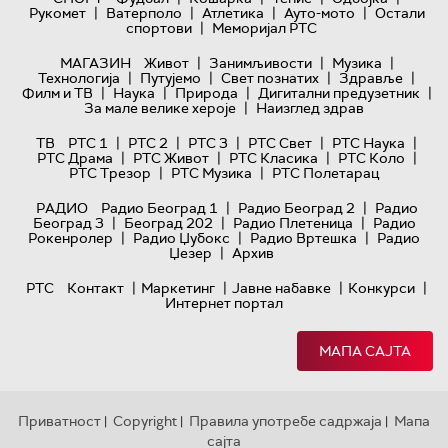
|
|
|
|
Рукомет
Ватерполо
Атлетика
Ауто-мото
Остали
|
спортови
Меморијал РТС
|
|
|
МАГАЗИН
Живот
Занимљивости
Музика
|
|
|
|
Технологијa
Путујемо
Свет познатих
Здравље
|
|
|
|
Филм и ТВ
Наука
Природа
Дигитални предузетник
|
За мале велике хероје
Наизглед здрав
|
|
|
|
|
ТВ
РТС 1
РТС 2
РТС 3
РТС Свет
РТС Наука
|
|
|
|
РТС Драма
РТС Живот
РТС Класика
РТС Коло
|
|
РТС Трезор
РТС Музика
РТС Полетарац
|
|
РАДИО
Радио Београд 1
Радио Београд 2
Радио
|
|
|
Београд 3
Београд 202
Радио Плетеница
Радио
|
|
|
Рокенролер
Радио Џубокс
Радио Вртешка
Радио
|
Џезер
Архив
|
|
|
|
РТС
Контакт
Маркетинг
Јавне набавке
Конкурси
Интернет портал
МАПА САЈТА
Приватност
Copyright
Правила употребе садржаја
Мапа
|
|
|
сајта