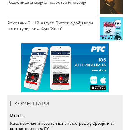
Радионице спајају сликарство и поезију
Роковник 6 – 12. август: Битлси су објавили
пети студијски албум ”Хелп”
КОМЕНТАРИ
Da, ali...
Како преживети прва три дана катастрофе у Србији, и за
шта нас припрема ЕУ