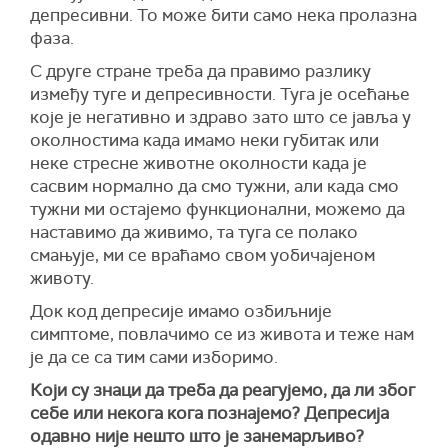
депресивни. То може бити само нека пролазна
фаза.
С друге стране треба да правимо разлику
између туге и депресивности. Туга је осећање
које је негативно и здраво зато што се јавља у
околностима када имамо неки губитак или
неке стресне животне околности када је
сасвим нормално да смо тужни, али када смо
тужни ми остајемо функционални, можемо да
наставимо да живимо, та туга се полако
смањује, ми се враћамо свом уобичајеном
животу.
Док код депресије имамо озбиљније
симптоме, повлачимо се из живота и теже нам
је да се са тим сами изборимо.
Који су знаци да треба да реагујемо, да ли због
себе или некога кога познајемо? Депресија
одавно није нешто што је занемарљиво?