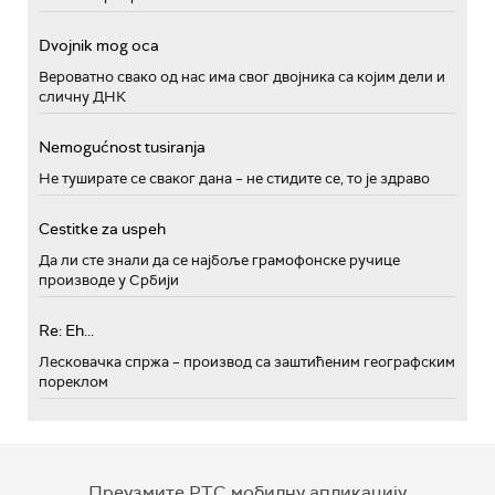
Dvojnik mog oca
Вероватно свако од нас има свог двојника са којим дели и
сличну ДНК
Nemogućnost tusiranja
Не туширате се сваког дана – не стидите се, то је здраво
Cestitke za uspeh
Да ли сте знали да се најбоље грамофонске ручице
производе у Србији
Re: Eh...
Лесковачка спржа – производ са заштићеним географским
пореклом
Преузмите РТС мобилну апликацију