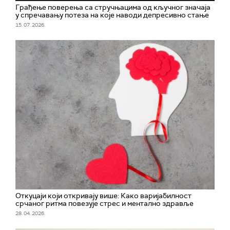
Грађење поверења са стручњацима од кључног значаја
у спречавању потеза на које наводи депресивно стање
15. 07. 2026.
Откуцаји који откривају више: Како варијабилност
срчаног ритма повезује стрес и ментално здравље
28. 04. 2026.