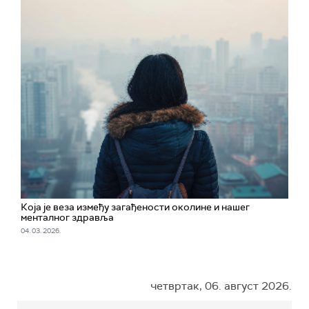
Која је веза између загађености околине и нашег
менталног здравља
04. 03. 2026.
четвртак, 06. август 2026.