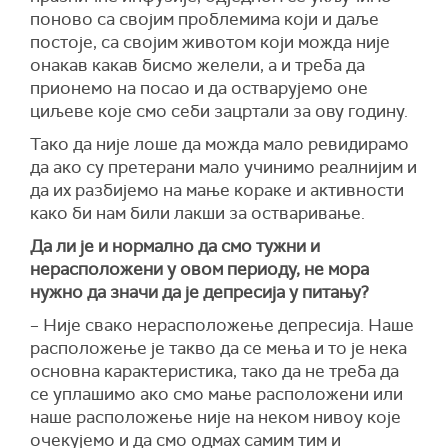
поново са својим проблемима који и даље
постоје, са својим животом који можда није
онакав какав бисмо желели, а и треба да
прионемо на посао и да остварујемо оне
циљеве које смо себи зацртали за ову годину.
Тако да није лоше да можда мало ревидирамо
да ако су претерани мало учинимо реалнијим и
да их разбијемо на мање кораке и активности
како би нам били лакши за остваривање.
Да ли је и нормално да смо тужни и
нерасположени у овом периоду, не мора
нужно да значи да је депресија у питању?
– Није свако нерасположење депресија. Наше
расположење је такво да се мења и то је нека
основна карактеристика, тако да не треба да
се уплашимо ако смо мање расположени или
наше расположење није на неком нивоу које
очекујемо и да смо одмах самим тим и