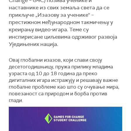
Change – G4C) позива ученике и
наставнике из свих земаља света да се
прикључе „Изазову за ученике“ –
престижном међународном такмичењу у
креирању видео-игара. Теме су
инспирисане циљевима одрживог развоја
Уједињених нација.
Овај глобални изазов, који слави своју
десетогодишњицу, пружа прилику младима
узраста од 10 до 18 година да преко
дигиталних игара истражују и решавају важне
глобалне проблеме као што су очување мира,
повезаност са природом и борба против
глади.