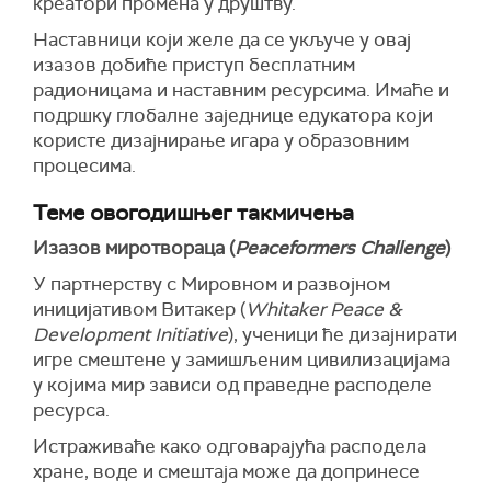
креатори промена у друштву.
Наставници који желе да се укључе у овај
изазов добиће приступ бесплатним
радионицама и наставним ресурсима. Имаће и
подршку глобалне заједнице едукатора који
користе дизајнирање игара у образовним
процесима.
Теме овогодишњег такмичења
Изазов миротвораца (
Peaceformers Challenge
)
У партнерству с Мировном и развојном
иницијативом Витакер (
Whitaker Peace &
Development Initiative
), ученици ће дизајнирати
игре смештене у замишљеним цивилизацијама
у којима мир зависи од праведне расподеле
ресурса.
Истраживаће како одговарајућа расподела
хране, воде и смештаја може да допринесе