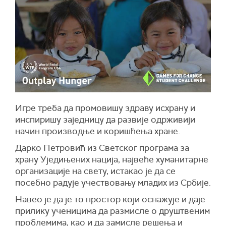
Игре треба да промовишу здраву исхрану и
инспиришу заједницу да развије одрживији
начин производње и коришћења хране.
Дарко Петровић из Светског програма за
храну Уједињених нација, највеће хуманитарне
организације на свету, истакао је да се
посебно радује учествовању младих из Србије.
Навео је да је то простор који оснажује и даје
прилику ученицима да размисле о друштвеним
проблемима, као и да замисле решења и