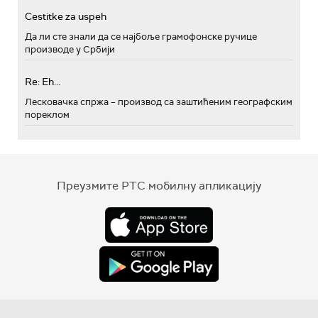
Cestitke za uspeh
Да ли сте знали да се најбоље грамофонске ручице
производе у Србији
Re: Eh...
Лесковачка спржа – производ са заштићеним географским
пореклом
Преузмите РТС мобилну апликацију