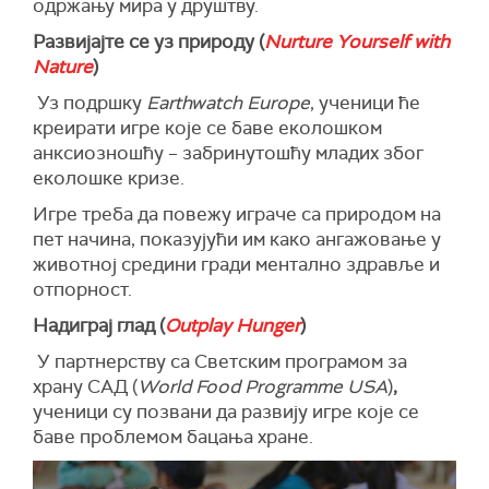
одржању мира у друштву.
Развијајте се уз природу
(
Nurture Yourself with
Nature
)
Уз подршку
Earthwatch Europe
, ученици ће
креирати игре које се баве еколошком
анксиозношћу – забринутошћу младих због
еколошке кризе.
Игре треба да повежу играче са природом на
пет начина, показујући им како ангажовање у
животној средини гради ментално здравље и
отпорност.
Надиграј глад
(
Outplay Hunger
)
У партнерству са Светским програмом за
храну САД (
World Food Programme USA
)
,
ученици су позвани да развију игре које се
баве проблемом бацања хране.