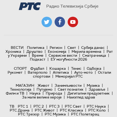
Радио Телевизија Србије
|
|
|
|
ВЕСТИ
Политика
Регион
Свет
Србија данас
|
|
|
|
Хроника
Друштво
Економија
Мерила времена
Рат
|
|
|
|
у Украјини
Време
Сервисне вести
Сматрачница
|
Подкаст
ЕУ могућности 2026
|
|
|
|
СПОРТ
Фудбал
Кошарка
Тенис
Одбојка
|
|
|
|
Рукомет
Ватерполо
Атлетика
Ауто-мото
Остали
|
спортови
Меморијал РТС
|
|
|
МАГАЗИН
Живот
Занимљивости
Музика
|
|
|
|
Технологијa
Путујемо
Свет познатих
Здравље
|
|
|
|
Филм и ТВ
Наука
Природа
Дигитални предузетник
|
За мале велике хероје
Наизглед здрав
|
|
|
|
|
ТВ
РТС 1
РТС 2
РТС 3
РТС Свет
РТС Наука
|
|
|
|
РТС Драма
РТС Живот
РТС Класика
РТС Коло
|
|
РТС Трезор
РТС Музика
РТС Полетарац