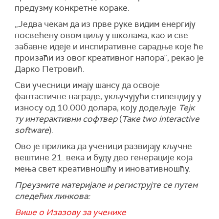
предузму конкретне кораке.
„Једва чекам да из прве руке видим енергију
посвећену овом циљу у школама, као и све
забавне идеје и инспиративне сарадње које ће
произаћи из овог креативног напора”, рекао је
Дарко Петровић.
Сви учесници имају шансу да освоје
фантастичне награде, укључујући стипендију у
износу од 10.000 долара, коју додељује
Тејк
ту интерактивни софтвер
(
Таке two interactive
software
).
Ово је прилика да ученици развијају кључне
вештине 21. века и буду део генерације која
мења свет креативношћу и иновативношћу.
Преузмите материјале и региструјте се путем
следећих линкова:
Више о Изазову за ученике