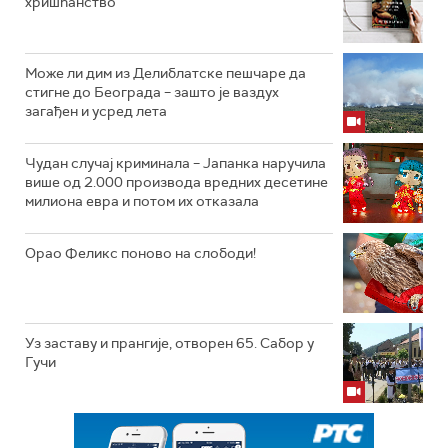
хришћанство
Може ли дим из Делиблатске пешчаре да
стигне до Београда – зашто је ваздух
загађен и усред лета
Чудан случај криминала – Јапанка наручила
више од 2.000 производа вредних десетине
милиона евра и потом их отказала
Орао Феликс поново на слободи!
Уз заставу и прангије, отворен 65. Сабор у
Гучи