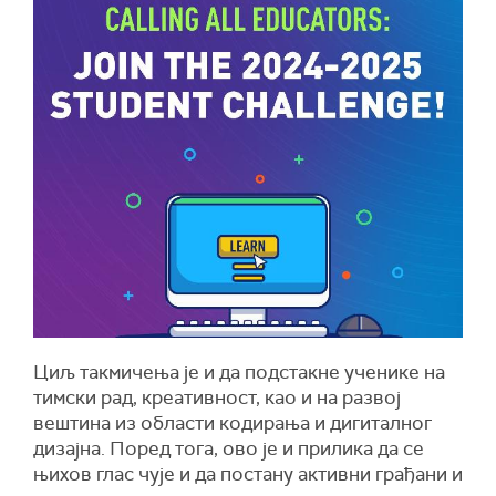
Циљ такмичења је и да подстакне ученике на
тимски рад, креативност, као и на развој
вештина из области кодирања и дигиталног
дизајна. Поред тога, ово је и прилика да се
њихов глас чује и да постану активни грађани и