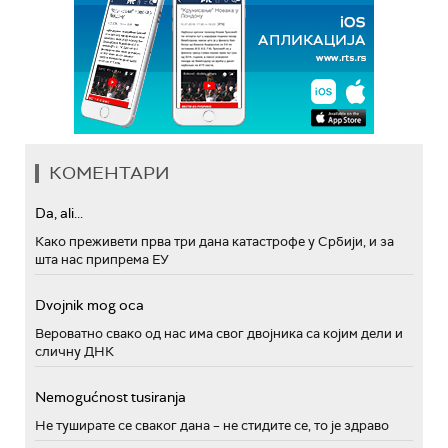
КОМЕНТАРИ
Da, ali...
Како преживети прва три дана катастрофе у Србији, и за
шта нас припрема ЕУ
Dvojnik mog oca
Вероватно свако од нас има свог двојника са којим дели и
сличну ДНК
Nemogućnost tusiranja
Не туширате се сваког дана – не стидите се, то је здраво