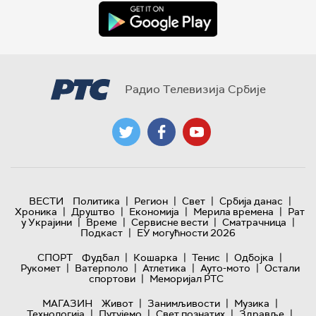
Радио Телевизија Србије
|
|
|
|
ВЕСТИ
Политика
Регион
Свет
Србија данас
|
|
|
|
Хроника
Друштво
Економија
Мерила времена
Рат
|
|
|
|
у Украјини
Време
Сервисне вести
Сматрачница
|
Подкаст
ЕУ могућности 2026
|
|
|
|
СПОРТ
Фудбал
Кошарка
Тенис
Одбојка
|
|
|
|
Рукомет
Ватерполо
Атлетика
Ауто-мото
Остали
|
спортови
Меморијал РТС
|
|
|
МАГАЗИН
Живот
Занимљивости
Музика
|
|
|
|
Технологијa
Путујемо
Свет познатих
Здравље