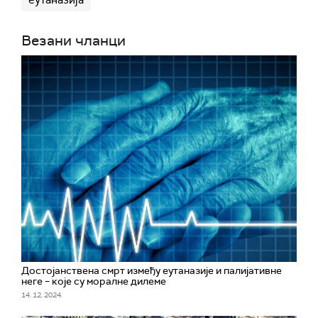
еутаназија
Везани чланци
Достојанствена смрт између еутаназије и палијативне
неге – које су моралне дилеме
14. 12. 2024.