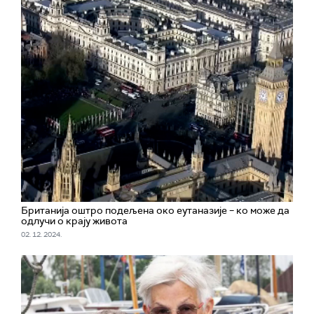
Британија оштро подељена око еутаназије – ко може да
одлучи о крају живота
02. 12. 2024.