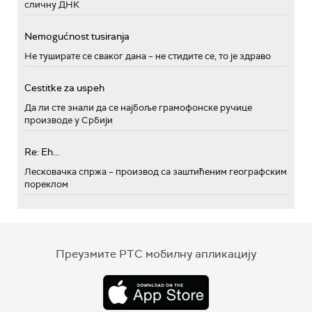
сличну ДНК
Nemogućnost tusiranja
Не туширате се сваког дана – не стидите се, то је здраво
Cestitke za uspeh
Да ли сте знали да се најбоље грамофонске ручице
производе у Србији
Re: Eh...
Лесковачка спржа – производ са заштићеним географским
пореклом
Преузмите РТС мобилну апликацију