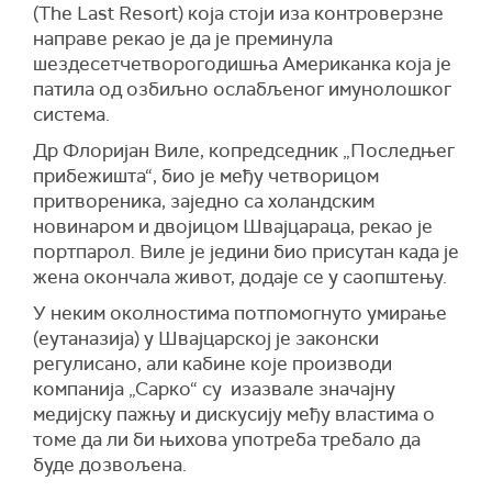
(The Last Resort) која стоји иза контроверзне
направе рекао је да је преминула
шездесетчетворогодишња Американка која је
патила од озбиљно ослабљеног имунолошког
система.
Др Флоријан Виле, копредседник „Последњег
прибежишта“, био је међу четворицом
притвореника, заједно са холандским
новинаром и двојицом Швајцараца, рекао је
портпарол. Виле је једини био присутан када је
жена окончала живот, додаје се у саопштењу.
У неким околностима потпомогнуто умирање
(еутаназија) у Швајцарској је законски
регулисано, али кабине које производи
компанија „Сарко“ су изазвале значајну
медијску пажњу и дискусију међу властима о
томе да ли би њихова употреба требало да
буде дозвољена.