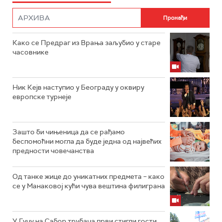
Како се Предраг из Врања заљубио у старе
часовнике
Ник Кејв наступио у Београду у оквиру
европске турнеје
Зашто би чињеница да се рађамо
беспомоћни могла да буде једна од највећих
предности човечанства
Од танке жице до уникатних предмета – како
се у Манаковој кући чува вештина филиграна
У Гучу на Сабор трубача први стигли гости