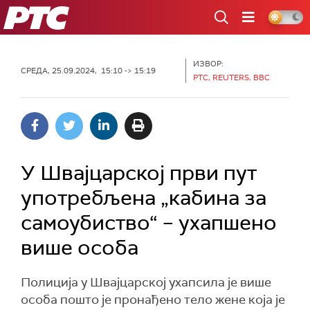
РТС
ИЗВОР:
СРЕДА, 25.09.2024, 15:10 -> 15:19
РТС, REUTERS, BBC
У Швајцарској први пут
употребљена „кабина за
самоубиство“ – ухапшено
више особа
Полиција у Швајцарској ухапсила је више
особа пошто је пронађено тело жене која је