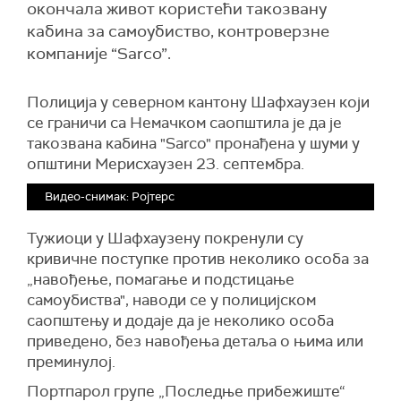
окончала живот користећи такозвану
кабина за самоубиство, контроверзне
компаније “Sarco”.
Полиција у северном кантону Шафхаузен који
се граничи са Немачком саопштила је да је
такозвана кабина "Sarco" пронађена у шуми у
општини Мерисхаузен 23. септембра.
Видео-снимак: Ројтерс
Тужиоци у Шафхаузену покренули су
кривичне поступке против неколико особа за
„навођење, помагање и подстицање
самоубиства", наводи се у полицијском
саопштењу и додаје да је неколико особа
приведено, без навођења детаља о њима или
преминулој.
Портпарол групе „Последње прибежиште“