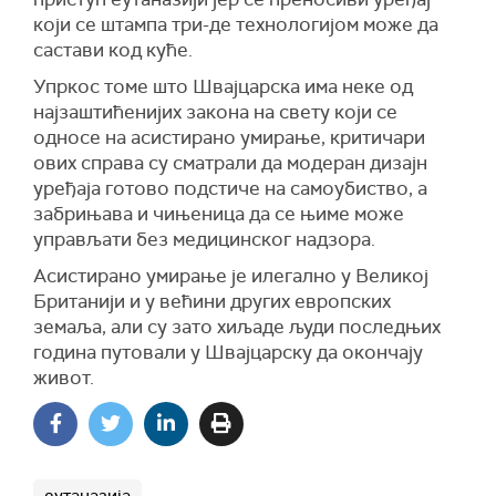
који се штампа три-де технологијом може да
састави код куће.
Упркос томе што Швајцарска има неке од
најзаштићенијих закона на свету који се
односе на асистирано умирање, критичари
ових справа су сматрали да модеран дизајн
уређаја готово подстиче на самоубиство, а
забрињава и чињеница да се њиме може
управљати без медицинског надзора.
Асистирано умирање је илегално у Великој
Британији и у већини других европских
земаља, али су зато хиљаде људи последњих
година путовали у Швајцарску да окончају
живот.