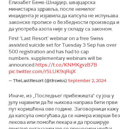
Елизабет Беме-Шнајдер, швајцарска
министарка здравља, после немилог
инцидента је изјавила да капсула не испуњава
законске прописе о безбедности производа и
да употреба азота није у складу са законом.
First ‘Last Resort’ webinar on a free Swiss
assisted suicide set for Tuesday 3 Sep has over
500 registration and has had to cap
numbers..supplementary webinars will be
announced
https://t.co/KNMKgvzB7B
pic.twitter.com/r5LUK9qRqX
— TheLastResort (@tlrswiss)
September 2, 2024
Иначе, из „Последњег прибежишта“ су још у
јулу најавили да ће њихова направа бити први
пут коришћена ове године. Заговорници кажу
да капсула омогућава да се намера изврши без
лекова или помоћи лекара и да проширује
приступ еутаназији јер се преносиви уређај