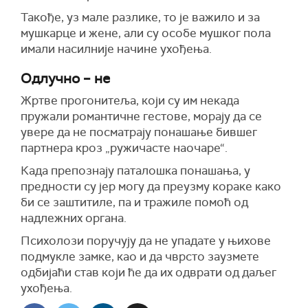
Такође, уз мале разлике, то је важило и за
мушкарце и жене, али су особе мушког пола
имали насилније начине ухођења.
Одлучно – не
Жртве прогонитеља, који су им некада
пружали романтичне гестове, морају да се
увере да не посматрају понашање бившег
партнера кроз „ружичасте наочаре“.
Када препознају паталошка понашања, у
предности су јер могу да преузму кораке како
би се заштитиле, па и тражиле помоћ од
надлежних органа.
Психолози поручују да не упадате у њихове
подмукле замке, као и да чврсто заузмете
одбијаћи став који ће да их одврати од даљег
ухођења.