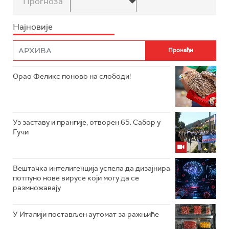
Прогноза
Најновије
Орао Феликс поново на слободи!
Уз заставу и прангије, отворен 65. Сабор у
Гучи
Вештачка интелигенција успела да дизајнира
потпуно нове вирусе који могу да се
размножавају
У Италији постављен аутомат за ражњиће