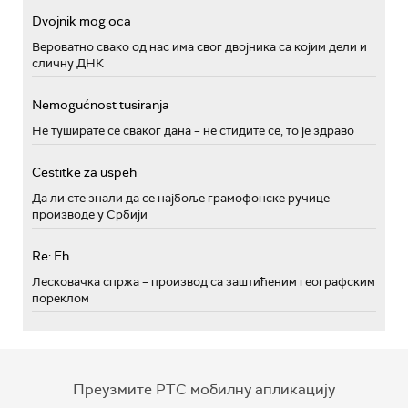
Dvojnik mog oca
Вероватно свако од нас има свог двојника са којим дели и
сличну ДНК
Nemogućnost tusiranja
Не туширате се сваког дана – не стидите се, то је здраво
Cestitke za uspeh
Да ли сте знали да се најбоље грамофонске ручице
производе у Србији
Re: Eh...
Лесковачка спржа – производ са заштићеним географским
пореклом
Преузмите РТС мобилну апликацију