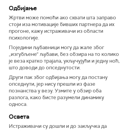
Одбијање
Жртви може помоћи ако схвати шта заправо
стоји иза мотивације бивших партнера да их
прогоне, кажу истраживачи из области
психологије.
Поједини љубавници могу да жале због
„изгубљене“ љубави, без обзира на то колико
је веза кратко трајала, укључујући и једну ноћ,
што доводи до опседнутости.
Други пак због одбијања могу да постану
опседнути, јер нису прешли из фазе
познанства у везу. Узмите у обзир оба
разлога, како бисте разумели динамику
односа.
Освета
Истраживачи су дошли и до закључка да