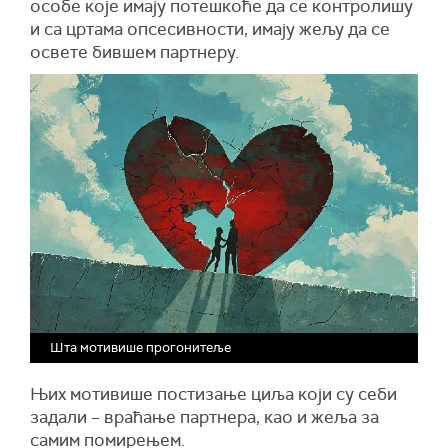
особе које имају потешкоће да се контролишу
и са цртама опсесивности, имају жељу да се
освете бившем партнеру.
Шта мотивише прогонитеље
Њих мотивише постизање циља који су себи
задали – враћање партнера, као и жеља за
самим помирењем.