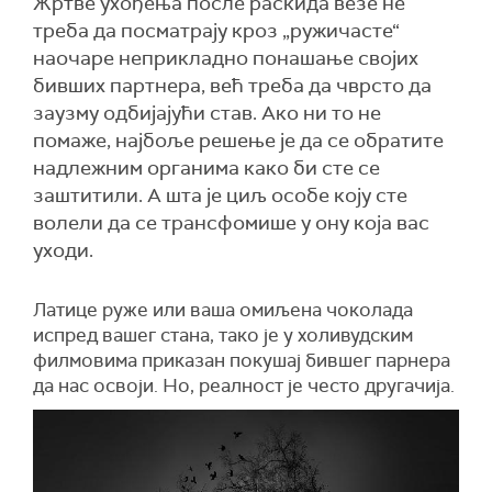
Жртве ухођења после раскида везе не
треба да посматрају кроз „ружичасте“
наочаре неприкладно понашање својих
бивших партнера, већ треба да чврсто да
заузму одбијајући став. Ако ни то не
помаже, најбоље решење је да се обратите
надлежним органима како би сте се
заштитили. А шта је циљ особе коју сте
волели да се трансфомише у ону која вас
уходи.
Латице руже или ваша омиљена чоколада
испред вашег стана, тако је у холивудским
филмовима приказан покушај бившег парнера
да нас освоји. Но, реалност је често другачија.