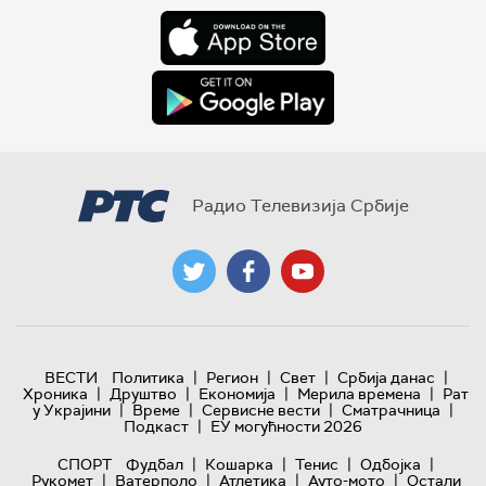
Радио Телевизија Србије
|
|
|
|
ВЕСТИ
Политика
Регион
Свет
Србија данас
|
|
|
|
Хроника
Друштво
Економија
Мерила времена
Рат
|
|
|
|
у Украјини
Време
Сервисне вести
Сматрачница
|
Подкаст
ЕУ могућности 2026
|
|
|
|
СПОРТ
Фудбал
Кошарка
Тенис
Одбојка
|
|
|
|
Рукомет
Ватерполо
Атлетика
Ауто-мото
Остали