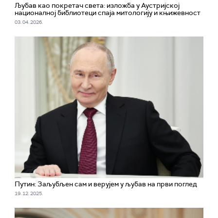
Љубав као покретач света: изложба у Аустријској
националној библиотеци спаја митологију и књижевност
03. 04. 2026.
Путин: Заљубљен сам и верујем у љубав на први поглед
19. 12. 2025.