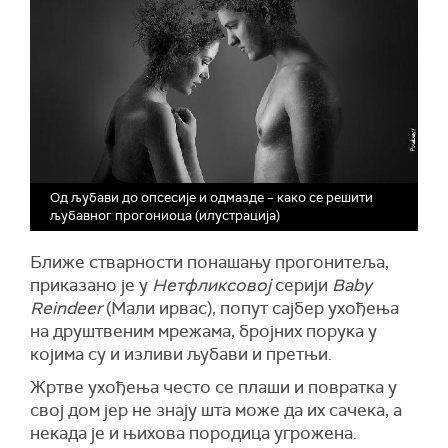
Од љубави до опсесије и одмазде – како се решити
љубавног прогониоца (илустрација)
Ближе стварности понашању прогонитеља,
приказано је у
Нетфликсовој
серији
Baby
Reindeer
(Мали ирвас), попут сајбер ухођења
на друштвеним мрежама, бројних порука у
којима су и изливи љубави и претњи.
Жртве ухођења често се плаши и повратка у
свој дом јер не знају шта може да их сачека, а
некада је и њихова породица угрожена.