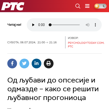
РТС
Читај ми!
ИЗВОР:
СУБОТА, 06.07.2024, 21:00 -> 21:16
PSYCHOLOGYTODAY.COM,
РТС
Од љубави до опсесије и
одмазде – како се решити
љубавног прогониоца