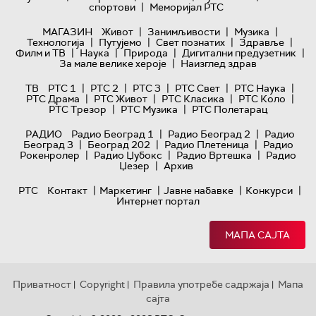
|
спортови
Меморијал РТС
|
|
|
МАГАЗИН
Живот
Занимљивости
Музика
|
|
|
|
Технологијa
Путујемо
Свет познатих
Здравље
|
|
|
|
Филм и ТВ
Наука
Природа
Дигитални предузетник
|
За мале велике хероје
Наизглед здрав
|
|
|
|
|
ТВ
РТС 1
РТС 2
РТС 3
РТС Свет
РТС Наука
|
|
|
|
РТС Драма
РТС Живот
РТС Класика
РТС Коло
|
|
РТС Трезор
РТС Музика
РТС Полетарац
|
|
РАДИО
Радио Београд 1
Радио Београд 2
Радио
|
|
|
Београд 3
Београд 202
Радио Плетеница
Радио
|
|
|
Рокенролер
Радио Џубокс
Радио Вртешка
Радио
|
Џезер
Архив
|
|
|
|
РТС
Контакт
Маркетинг
Јавне набавке
Конкурси
Интернет портал
МАПА САЈТА
Приватност
Copyright
Правила употребе садржаја
Мапа
|
|
|
сајта