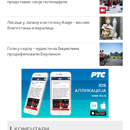
представио своје потенцијале
Лисица у Јапану и источној Азији – весник
благостања и варалица
Голи у седлу – нудисти на бициклима
продефиловали Берлином
КОМЕНТАРИ