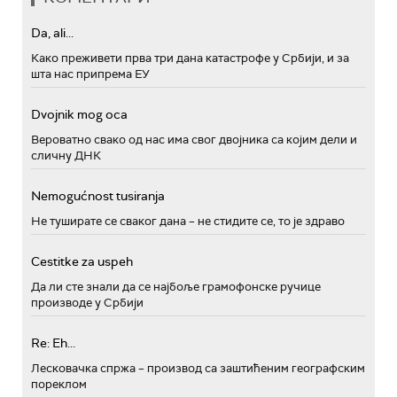
Da, ali...
Како преживети прва три дана катастрофе у Србији, и за
шта нас припрема ЕУ
Dvojnik mog oca
Вероватно свако од нас има свог двојника са којим дели и
сличну ДНК
Nemogućnost tusiranja
Не туширате се сваког дана – не стидите се, то је здраво
Cestitke za uspeh
Да ли сте знали да се најбоље грамофонске ручице
производе у Србији
Re: Eh...
Лесковачка спржа – производ са заштићеним географским
пореклом