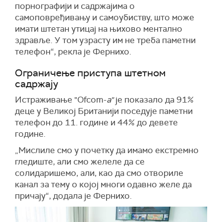
порнографији и садржајима о
самоповређивању и самоубиству, што може
имати штетан утицај на њихово ментално
здравље. У том узрасту им не треба паметни
телефон“, рекла је Фернихо.
Ограничење приступа штетном
садржају
Истраживање "Ofcom-
а"
је показало да 91%
деце у Великој Британији поседује паметни
телефон до 11. године и 44% до девете
године.
„Мислиле смо у почетку да имамо екстремно
гледиште, али смо желеле да се
солидаришемо, али, као да смо отвориле
канал за тему о којој многи одавно желе да
причају“, додала је Фернихо.