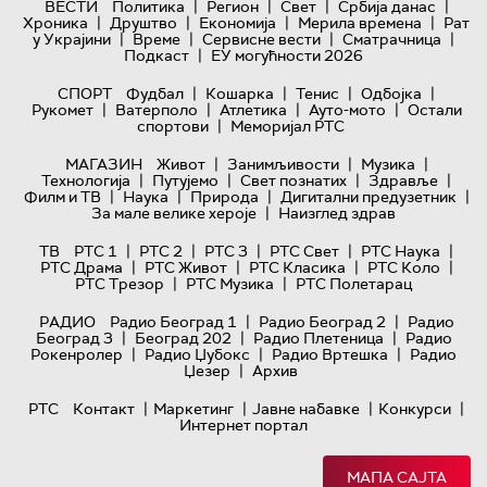
|
|
|
|
ВЕСТИ
Политика
Регион
Свет
Србија данас
|
|
|
|
Хроника
Друштво
Економија
Мерила времена
Рат
|
|
|
|
у Украјини
Време
Сервисне вести
Сматрачница
|
Подкаст
ЕУ могућности 2026
|
|
|
|
СПОРТ
Фудбал
Кошарка
Тенис
Одбојка
|
|
|
|
Рукомет
Ватерполо
Атлетика
Ауто-мото
Остали
|
спортови
Меморијал РТС
|
|
|
МАГАЗИН
Живот
Занимљивости
Музика
|
|
|
|
Технологијa
Путујемо
Свет познатих
Здравље
|
|
|
|
Филм и ТВ
Наука
Природа
Дигитални предузетник
|
За мале велике хероје
Наизглед здрав
|
|
|
|
|
ТВ
РТС 1
РТС 2
РТС 3
РТС Свет
РТС Наука
|
|
|
|
РТС Драма
РТС Живот
РТС Класика
РТС Коло
|
|
РТС Трезор
РТС Музика
РТС Полетарац
|
|
РАДИО
Радио Београд 1
Радио Београд 2
Радио
|
|
|
Београд 3
Београд 202
Радио Плетеница
Радио
|
|
|
Рокенролер
Радио Џубокс
Радио Вртешка
Радио
|
Џезер
Архив
|
|
|
|
РТС
Контакт
Маркетинг
Јавне набавке
Конкурси
Интернет портал
МАПА САЈТА