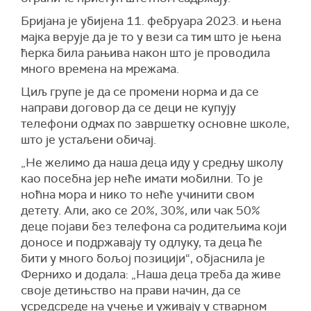
Бријана је убијена 11. фебруара 2023. и њена
мајка верује да је то у вези са тим што је њена
ћерка била рањива након што је проводила
много времена на мрежама.
Циљ групе је да се промени норма и да се
направи договор да се деци не купују
телефони одмах по завршетку основне школе,
што је устаљени обичај.
„Не желимо да наша деца иду у средњу школу
као посебна јер неће имати мобилни. То је
ноћна мора и нико то неће учинити свом
детету. Али, ако се 20%, 30%, или чак 50%
деце појави без телефона са родитељима који
доносе и подржавају ту одлуку, та деца ће
бити у много бољој позицији“, објаснила је
Фернихо и додала: „Наша деца треба да живе
своје детињство на прави начин, да се
усредсреде на учење и уживају у стварном