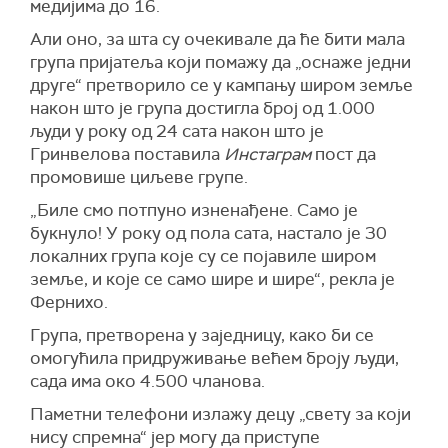
медијима до 16.
Али оно, за шта су очекивале да ће бити мала
група пријатеља који помажу да „оснаже једни
друге“ претворило се у кампању широм земље
након што је група достигла број од 1.000
људи у року од 24 сата након што је
Гринвелова поставила
Инстаграм
пост да
промовише циљеве групе.
„Биле смо потпуно изненађене. Само је
букнуло! У року од пола сата, настало је 30
локалних група које су се појавиле широм
земље, и које се само шире и шире“, рекла је
Фернихо.
Група, претворена у заједницу, како би се
омогућила придруживање већем броју људи,
сада има око 4.500 чланова.
Паметни телефони излажу децу „свету за који
нису спремна“ јер могу да приступе