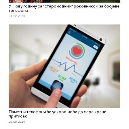
У Нову годину са "старомодним“ роковником за бројеве
телефона
31. 12. 2024.
Паметни телефони ће ускоро моћи да мере крвни
притисак
29. 09. 2024.