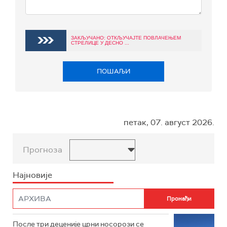
ЗАКЉУЧАНО: ОТКЉУЧАЈТЕ ПОВЛАЧЕЊЕМ
СТРЕЛИЦЕ У ДЕСНО ...
ПОШАЉИ
петак, 07. август 2026.
Прогноза
Најновије
После три деценије црни носорози се