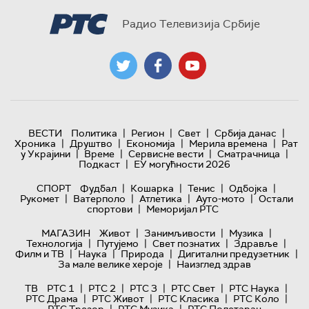
Радио Телевизија Србије
|
|
|
|
ВЕСТИ
Политика
Регион
Свет
Србија данас
|
|
|
|
Хроника
Друштво
Економија
Мерила времена
Рат
|
|
|
|
у Украјини
Време
Сервисне вести
Сматрачница
|
Подкаст
ЕУ могућности 2026
|
|
|
|
СПОРТ
Фудбал
Кошарка
Тенис
Одбојка
|
|
|
|
Рукомет
Ватерполо
Атлетика
Ауто-мото
Остали
|
спортови
Меморијал РТС
|
|
|
МАГАЗИН
Живот
Занимљивости
Музика
|
|
|
|
Технологијa
Путујемо
Свет познатих
Здравље
|
|
|
|
Филм и ТВ
Наука
Природа
Дигитални предузетник
|
За мале велике хероје
Наизглед здрав
|
|
|
|
|
ТВ
РТС 1
РТС 2
РТС 3
РТС Свет
РТС Наука
|
|
|
|
РТС Драма
РТС Живот
РТС Класика
РТС Коло