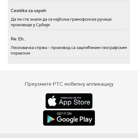
Cestitke za uspeh
Да ли сте знали да се најбоље грамофонске ручице
производе у Србији
Re: Eh...
Лесковачка спржа – производ са заштићеним географским
пореклом
Преузмите РТС мобилну апликацију