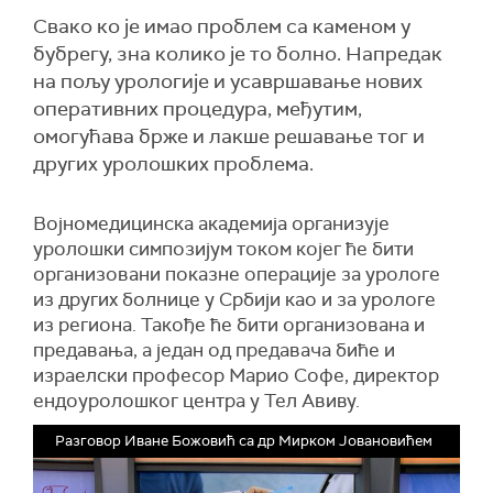
Свако ко је имао проблем са каменом у
бубрегу, зна колико је то болно. Напредак
на пољу урологије и усавршавање нових
оперативних процедура, међутим,
омогућава брже и лакше решавање тог и
других уролошких проблема.
Војномедицинска академија организује
уролошки симпозијум током којег ће бити
организовани показне операције за урологе
из других болнице у Србији као и за урологе
из региона. Такође ће бити организована и
предавања, а један од предавача биће и
израелски професор Марио Софе, директор
ендоуролошког центра у Тел Авиву.
Разговор Иване Божовић са др Мирком Јовановићем