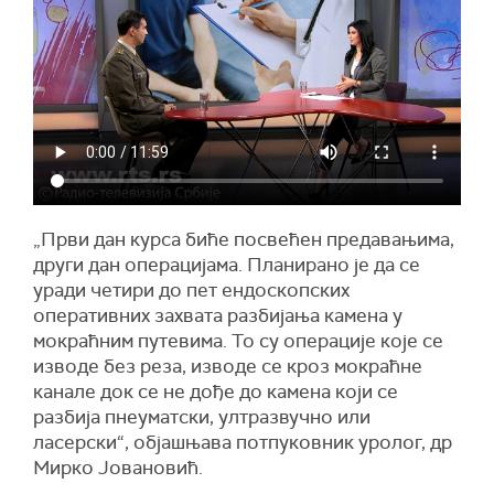
„Први дан курса биће посвећен предавањима,
други дан операцијама. Планирано је да се
уради четири до пет ендоскопских
оперативних захвата разбијања камена у
мокраћним путевима. То су операције које се
изводе без реза, изводе се кроз мокраћне
канале док се не дође до камена који се
разбија пнеуматски, ултразвучно или
ласерски“, објашњава потпуковник уролог, др
Мирко Јовановић.