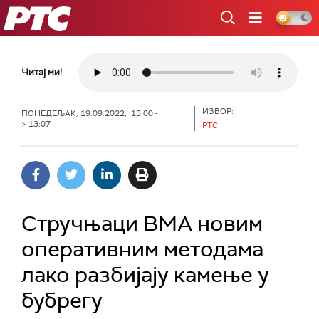
РТС
Читај ми!
ИЗВОР:
ПОНЕДЕЉАК, 19.09.2022, 13:00 -
> 13:07
РТС
Стручњаци ВМА новим
оперативним методама
лако разбијају камење у
бубрегу