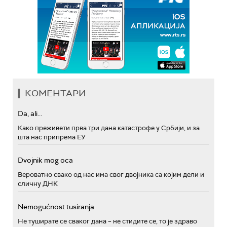
КОМЕНТАРИ
Da, ali...
Како преживети прва три дана катастрофе у Србији, и за
шта нас припрема ЕУ
Dvojnik mog oca
Вероватно свако од нас има свог двојника са којим дели и
сличну ДНК
Nemogućnost tusiranja
Не туширате се сваког дана – не стидите се, то је здраво