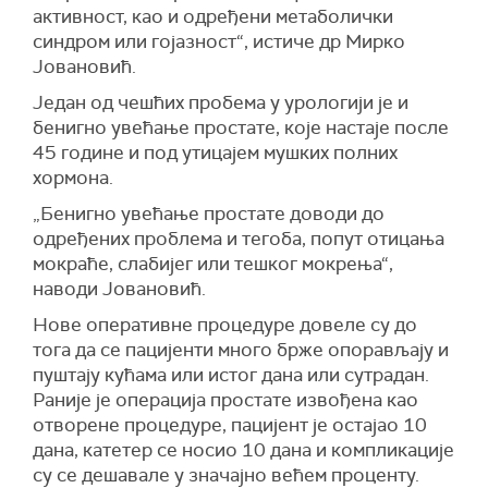
активност, као и одређени метаболички
синдром или гојазност“, истиче др Мирко
Јовановић.
Један од чешћих пробема у урологији је и
бенигно увећање простате, које настаје после
45 године и под утицајем мушких полних
хормона.
„Бенигно увећање простате доводи до
одређених проблема и тегоба, попут отицања
мокраће, слабијег или тешког мокрења“,
наводи Јовановић.
Нове оперативне процедуре довеле су до
тога да се пацијенти много брже опорављају и
пуштају кућама или истог дана или сутрадан.
Раније је операција простате извођена као
отворене процедуре, пацијент је остајао 10
дана, катетер се носио 10 дана и компликације
су се дешавале у значајно већем проценту.