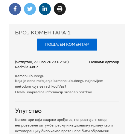
БРОЈ КОМЕНТАРА
1
ПОШАЉИ КОМЕНТАР
(четвртак, 23.нов.2023 02:58)
Пошаљи одговор
Radmila Antic
Kamen u bubregu
Koja je cena razbijanja kamena u bubregu najnovijom
metodom koja se radi kod Vas?
Hvala unapred na informaciji.Srdacan pozdrav
Упутство
Коментари који садрже вређање, непристојан говор,
непроверене оптужбе, расну и националну мржњу као и
нетолеранцију било какве врсте неће бити објављени.