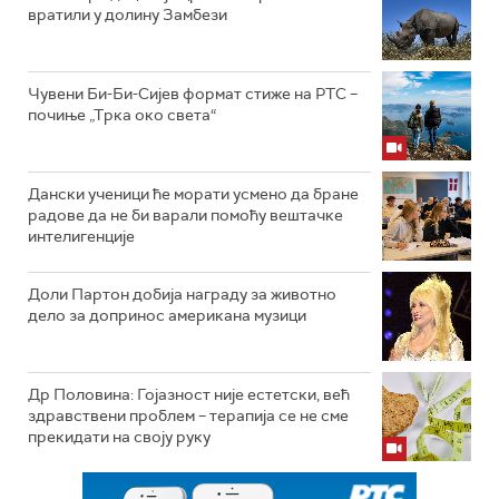
вратили у долину Замбези
Чувени Би-Би-Сијев формат стиже на РТС –
почиње „Трка око света“
Дански ученици ће морати усмено да бране
радове да не би варали помоћу вештачке
интелигенције
Доли Партон добија награду за животно
дело за допринос американа музици
Др Половина: Гојазност није естетски, већ
здравствени проблем – терапија се не сме
прекидати на своју руку