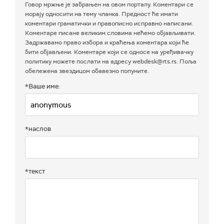
Говор мржње је забрањен на овом порталу. Коментари се
морају односити на тему чланка. Предност ће имати
коментари граматички и правописно исправно написани.
Коментаре писане великим словима нећемо објављивати.
Задржавамо право избора и краћења коментара који ће
бити објављени. Коментаре који се односе на уређивачку
политику можете послати на адресу webdesk@rts.rs. Поља
обележена звездицом обавезно попуните.
*Ваше име:
*наслов
*текст