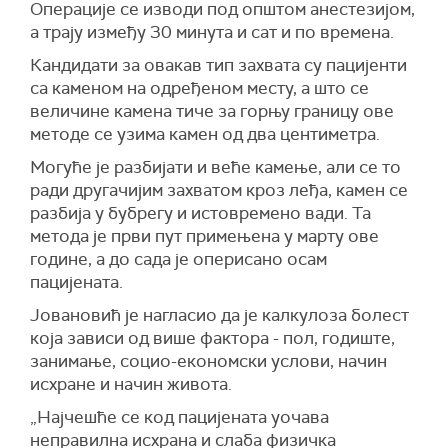
Операције се изводи под општом анестезијом,
а трају између 30 минута и сат и по времена.
Кандидати за овакав тип захвата су пацијенти
са каменом на одређеном месту, а што се
величине камена тиче за горњу границу ове
методе се узима камен од два центиметра.
Могуће је разбијати и веће камење, али се то
ради другачијим захватом кроз леђа, камен се
разбија у бубрегу и истовремено вади. Та
метода је први пут примењена у марту ове
године, а до сада је оперисано осам
пацијената.
Јовановић је нагласио да је калкулоза болест
која зависи од више фактора - пол, годиште,
занимање, социо-економски услови, начин
исхране и начин живота.
„Најчешће се код пацијената уочава
неправилна исхрана и слаба физичка