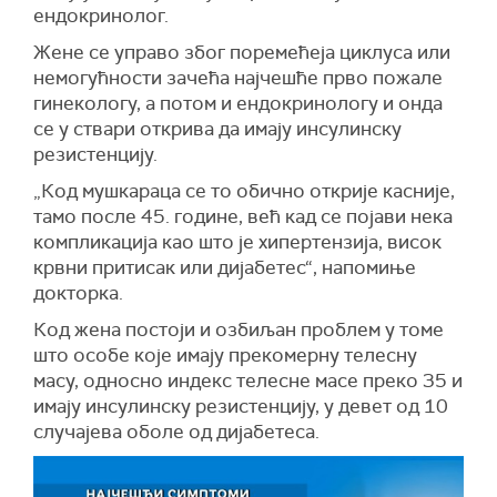
ендокринолог.
Жене се управо због поремећеја циклуса или
немогућности зачећа најчешће прво пожале
гинекологу, а потом и ендокринологу и онда
се у ствари открива да имају инсулинску
резистенцију.
„Код мушкараца се то обично открије касније,
тамо после 45. године, већ кад се појави нека
компликација као што је хипертензија, висок
крвни притисак или дијабетес“, напомиње
докторка.
Код жена постоји и озбиљан проблем у томе
што особе које имају прекомерну телесну
масу, односно индекс телесне масе преко 35 и
имају инсулинску резистенцију, у девет од 10
случајева оболе од дијабетеса.