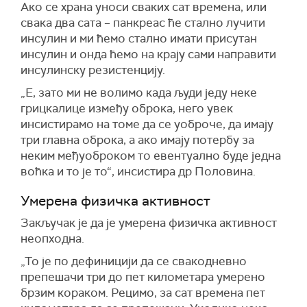
Ако се храна уноси сваких сат времена, или
свака два сата – панкреас ће стално лучити
инсулин и ми ћемо стално имати присутан
инсулин и онда ћемо на крају сами направити
инсулинску резистенцију.
„Е, зато ми не волимо када људи једу неке
грицкалице између оброка, него увек
инсистирамо на томе да се уоброче, да имају
три главна оброка, а ако имају потербу за
неким међуоброком то евентуално буде једна
воћка и то је то“, инсистира др Половина.
Умерена физичка активност
Закључак је да је умерена физичка активност
неопходна.
„То је по дефиницији да се свакодневно
препешачи три до пет километара умерено
брзим кораком. Рецимо, за сат времена пет