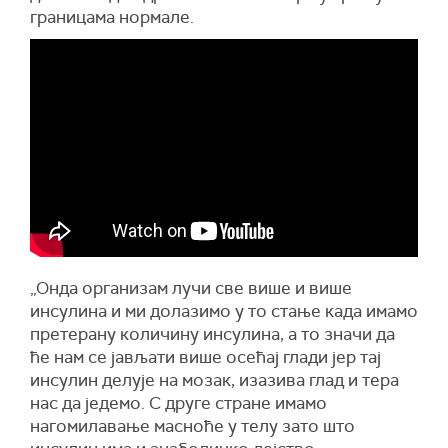
границама нормале.
„Онда организам лучи све више и више
инсулина и ми долазимо у то стање када имамо
претерану количину инсулина, а то значи да
ће нам се јављати више осећај глади јер тај
инсулин делује на мозак, изазива глад и тера
нас да једемо. С друге стране имамо
нагомилавање масноће у телу зато што