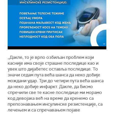
„Дакле, то је врло озбиљан проблем који
касније има своје страшне последице као и
увек што дијабетес оставља последице. То
значи седам пута већа шанса да неко добије
мождани удар. Три до четири пута већа шанса
да неко добије инфаркт. Дакле, да бисмо
спречили све те касне последице ми морамо
код девојака већ на време да кренемо са
препознавањем инсулинске резистенције, са
лечењем и са спречавањем појаве