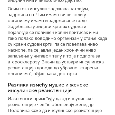
инсулин има и анаболичко дејство.
Осим тога инсулин задржава натријум,
задржава со. Чим имамо више соли у
организму имамо и задржавање воде.
Задебљавају зидови крвних судова и
појављује се повишен крвни притисак и ми
тако полако доводимо организам у стање када
су крвни судови крти, па се повећава ниво
масноће, па се јавља један хронични ниво
запаљења у читавом телу и то је подлога за
атеросклерозу. Значи да уствари инсулинска
резистенција доводи до убрзаног старења
организма“, објашњава докторка.
Разлика између мушке и женске
инсулинске резистенције
Иако многи примећују да од инсулинске
резистенције чешће обољевају жене, др
Половина каже да инсулинске резистенције