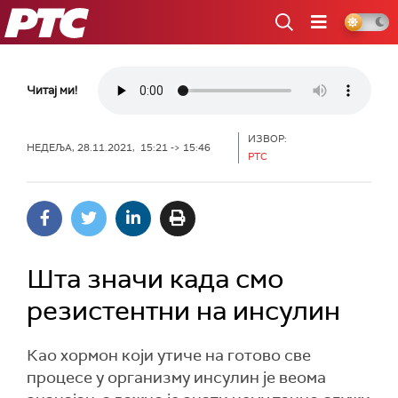
РТС
Читај ми!
ИЗВОР:
НЕДЕЉА, 28.11.2021, 15:21 -> 15:46
РТС
Шта значи када смо
резистентни на инсулин
Као хормон који утиче на готово све
процесе у организму инсулин је веома