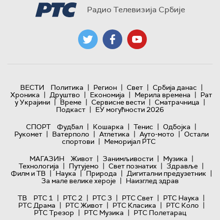
Радио Телевизија Србије
|
|
|
|
ВЕСТИ
Политика
Регион
Свет
Србија данас
|
|
|
|
Хроника
Друштво
Економија
Мерила времена
Рат
|
|
|
|
у Украјини
Време
Сервисне вести
Сматрачница
|
Подкаст
ЕУ могућности 2026
|
|
|
|
СПОРТ
Фудбал
Кошарка
Тенис
Одбојка
|
|
|
|
Рукомет
Ватерполо
Атлетика
Ауто-мото
Остали
|
спортови
Меморијал РТС
|
|
|
МАГАЗИН
Живот
Занимљивости
Музика
|
|
|
|
Технологијa
Путујемо
Свет познатих
Здравље
|
|
|
|
Филм и ТВ
Наука
Природа
Дигитални предузетник
|
За мале велике хероје
Наизглед здрав
|
|
|
|
|
ТВ
РТС 1
РТС 2
РТС 3
РТС Свет
РТС Наука
|
|
|
|
РТС Драма
РТС Живот
РТС Класика
РТС Коло
|
|
РТС Трезор
РТС Музика
РТС Полетарац