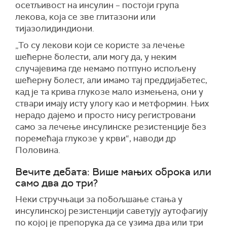
осетљивост на инсулин – постоји група
лекова, која се зве глитазони или
тијазолидиндиони.
„То су лекови који се користе за лечење
шећерне болести, али могу да, у неким
случајевима где немамо потпуно испољену
шећерну болест, али имамо тај преддијабетес,
кад је та крива глукозе мало измењена, они у
ствари имају исту улогу као и метформин. Њих
нерадо дајемо и просто нису регистровани
само за лечење инсулинске резистенције без
поремећаја глукозе у крви“, наводи др
Половина.
Вечите дебата: Више мањих оброка или
само два до три?
Неки стручњаци за побољшање стања у
инсулинској резистенцији саветују аутофагију
по којој је препорука да се узима два или три