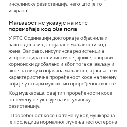
инсулинску резистенцију, него што је то
исхрана“.
Маљавост не указује на исте
поремећаје код оба пола
У РТС Ординацији докторка је објаснила и
зашто долази до појачане маљавости код
жена. Заправо, инсулинска резистенција
испровоцира полицистичне јајнике, направи
хормонски дисбаланс и због тога се јављају и
акне на лицу и појачана маљавост, а јавља се и
карактеристична проређеност косе на темену
који је у ствари мушки тип проређености косе.
Код мушкараца, овај тип проређености косе
на темену не указује на инсулинску
резистенцију.
„Проређеност косе на темену код мушкараца
је последица нормалног лучења тестостерона