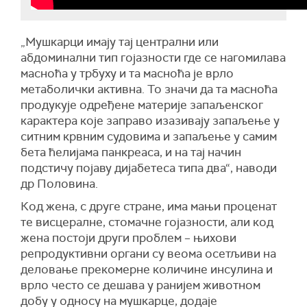
„Мушкарци имају тај централни или
абдоминални тип гојазности где се нагомилава
масноћа у трбуху и та масноћа је врло
метаболички активна. То значи да та масноћа
продукује одређене материје запаљенског
карактера које заправо изазивају запаљење у
ситним крвним судовима и запаљење у самим
бета ћелијама панкреаса, и на тај начин
подстичу појаву дијабетеса типа два“, наводи
др Половина.
Код жена, с друге стране, има мањи проценат
те висцералне, стомачне гојазности, али код
жена постоји други проблем – њихови
репродуктивни органи су веома осетљиви на
деловање прекомерне количине инсулина и
врло често се дешава у ранијем животном
добу у односу на мушкарце, додаје