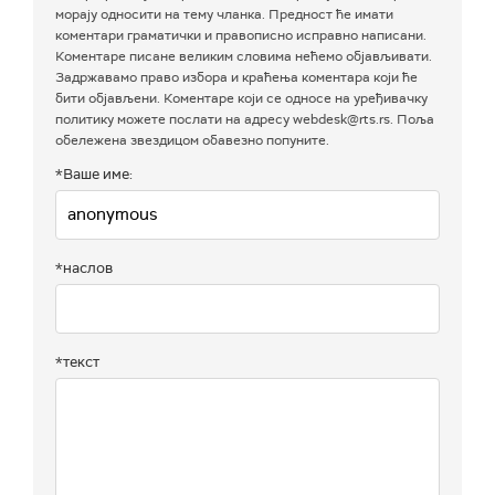
морају односити на тему чланка. Предност ће имати
коментари граматички и правописно исправно написани.
Коментаре писане великим словима нећемо објављивати.
Задржавамо право избора и краћења коментара који ће
бити објављени. Коментаре који се односе на уређивачку
политику можете послати на адресу webdesk@rts.rs. Поља
обележена звездицом обавезно попуните.
*Ваше име:
*наслов
*текст