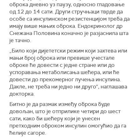
оброка дневно уз паузу, односно гладовање
од 12 до 14 сати. Други стручњаци тврде да
особе са инсулинском резистенцијом треба да
имају више мањих оброка. Ендокринолог др
Снежана Половина коначно је разјаснила шта
је тачно.
„Било који дијететски режим који захтева или
мањи број оброка или превише учестале
оброке ће довести с једне стране или до
успоравања метаболисања шећера, или ће
довести до прекомерног лучења инсулина.
Дакле, не треба ни једно ни друго“, наглашава
докторка.
Битно је да размак између оброка буде
довољан, што је отприлике четири до шест
сати, како би шећеру који је унесен
претходним оброком инсулин омогућио да га
ћелије сагоре.