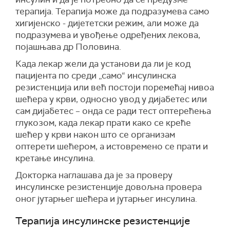
терапија. Терапија може да подразумева само
хигијенско - дијететски режим, али може да
подразумева и увођење одређених лекова,
појашњава др Половина.
Када лекар жели да установи да ли је код
пацијента по среди „само“ инсулинска
резистенција или већ постоји поремећај нивоа
шећера у крви, односно увод у дијабетес или
сам дијабетес – онда се ради тест оптерећења
глукозом, када лекар прати како се креће
шећер у крви након што се организам
оптерети шећером, а истовремено се прати и
кретање инсулина.
Докторка наглашава да је за проверу
инсулинске резистенције довољна провера
оног јутарњег шећера и јутарњег инсулина.
Терапија инсулинске резистенције