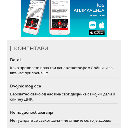
КОМЕНТАРИ
Da, ali...
Како преживети прва три дана катастрофе у Србији, и за
шта нас припрема ЕУ
Dvojnik mog oca
Вероватно свако од нас има свог двојника са којим дели и
сличну ДНК
Nemogućnost tusiranja
Не туширате се сваког дана – не стидите се, то је здраво