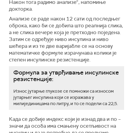
Након тога радимо анализе“, напомиње
докторка.
Анализе се раде након 12 сати од последњег
оброка, како би се добила што реалнија слика,
а не слика вечере која је претходно поједена.
Затим се одређује ниво инсулина и ниво
шећера и из те две варијабле се на основу
математичке формуле израчунава колики је
степен инсулинске резистенције.
Формула за утврђивање инсулинске
резистенције:
Износ јутарње глукозе се помножи са износом
јутарњег инсулина који се изражава у
милијединицама по литру, и то се подели са 22,5.
Када се добије индекс који је изнад два и по –
значи да особа има смањену осетљивост на
инсулин и да је потребно да се предузме