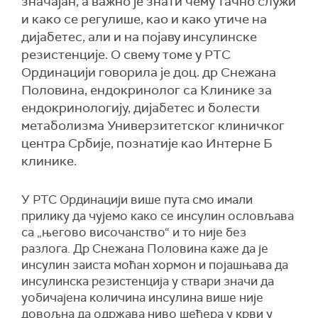
значајан, а важно је знати чему тачно служи
и како се регулише, као и како утиче на
дијабетес, али и на појаву инсулинске
резистенције. О свему томе у РТС
Ординацији говорила је доц. др Снежана
Половина, ендокринолог са Клинике за
ендокринологију, дијабетес и болести
метаболизма Универзитетског клиничког
центра Србије, познатије као Интерне Б
клинике.
У РТС Ординацији више пута смо имали
прилику да чујемо како се инсулин ословљава
са „његово височанство“ и то није без
разлога. Др Снежана Половина каже да је
инсулин заиста моћан хормон и појашњава да
инсулинска резистенција у ствари значи да
уобичајена количина инсулина више није
довољна да одржава ниво шећера у крви у