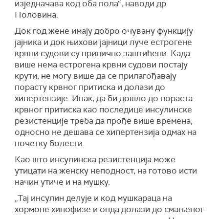
изједначава код оба пола“, наводи др
Половина.
Док год жене имају добро очувану функцију
јајника и док њихови јајници луче естрогене
крвни судови су прилично заштићени. Када
више нема естрогена крвни судови постају
крути, не могу више да се прилагођавају
порасту крвног притиска и долази до
хипертензије. Ипак, да би дошло до пораста
крвног притиска као последице инсулинске
резистенције треба да прође више времена,
односно не дешава се хипертензија одмах на
почетку болести.
Као што инсулинска резистенција може
утицати на женску неподност, на готово исти
начин утиче и на мушку.
„Тај инсулин делује и код мушкараца на
хормоне хипофизе и онда долази до смањеног