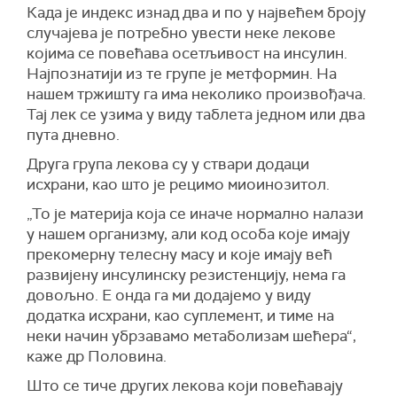
Када је индекс изнад два и по у највећем броју
случајева је потребно увести неке лекове
којима се повећава осетљивост на инсулин.
Најпознатији из те групе је метформин. На
нашем тржишту га има неколико произвођача.
Тај лек се узима у виду таблета једном или два
пута дневно.
Друга група лекова су у ствари додаци
исхрани, као што је рецимо миоинозитол.
„То је материја која се иначе нормално налази
у нашем организму, али код особа које имају
прекомерну телесну масу и које имају већ
развијену инсулинску резистенцију, нема га
довољно. Е онда га ми додајемо у виду
додатка исхрани, као суплемент, и тиме на
неки начин убрзавамо метаболизам шећера“,
каже др Половина.
Што се тиче других лекова који повећавају