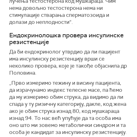
лучења тестостерона код мушкараца. Чим
нема довољно тестостерона нема ни
стимулације стварања сперматозоида и
долази до неплодности“.
Ендокринолошка провера инсулинске
резистенције
Да би ендокринолог утврдио да ли пацијент
има инсулинску резистенцију врши се
неколико провера, које је такође објаснила др
Половина.
„Прво измеримо тежину и висину пацијента,
да израчунамо индекс телесне масе, па ћемо
да му измеримо обим струка, да видимо да ли
спада у ту ризичну категорију, дакле, код жена
ако је обим струка изнад 80, код мушкараца
изнад 94. То нас већ упућује да та особа има
оно што ми зовемо метаболички синдром и та
особа је кандидат за инсулинску резистенцију.