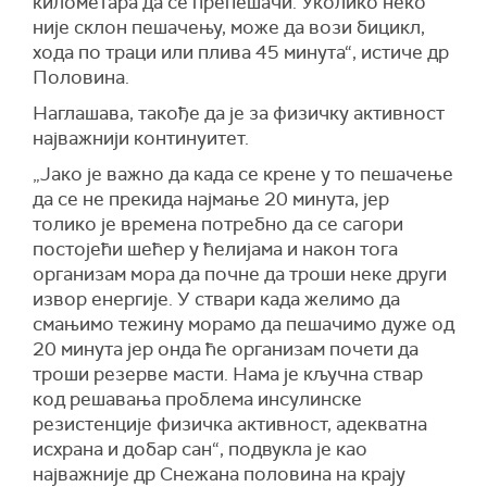
километара да се препешачи. Уколико неко
није склон пешачењу, може да вози бицикл,
хода по траци или плива 45 минута“, истиче др
Половина.
Наглашава, такође да је за физичку активност
најважнији континуитет.
„Јако је важно да када се крене у то пешачење
да се не прекида најмање 20 минута, јер
толико је времена потребно да се сагори
постојећи шећер у ћелијама и након тога
организам мора да почне да троши неке други
извор енергије. У ствари када желимо да
смањимо тежину морамо да пешачимо дуже од
20 минута јер онда ће организам почети да
троши резерве масти. Нама је кључна ствар
код решавања проблема инсулинске
резистенције физичка активност, адекватна
исхрана и добар сан“, подвукла је као
најважније др Снежана половина на крају