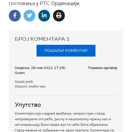
гостовања у РТС Ординацији.
БРОЈ КОМЕНТАРА
1
ПОШАЉИ КОМЕНТАР
(недеља, 28.нов.2021 17:28)
Пошаљи одговор
Goran
Srpski jezik
Otporni, molim vas.
Упутство
Коментари који садрже вређање, непристојан говор,
непроверене оптужбе, расну и националну мржњу као и
нетолеранцију било какве врсте неће бити објављени.
Говор мржње је забрањен на овом порталу. Коментари се