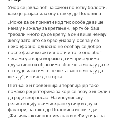
Умор се јавља већ на самом почетку болести,
како је разјаснила ову ставку др Половина.
„Може да се примети код тих особа да више
немају ни жељу за кретањем, јер ту би баш
требали много да се крећу, а они више немају
жељу зато што се брзо умарају, осећају се
неконфорно, односно не осећају се добро
после физичке активности и то је оно због
чега ми уствари морамо да им приступимо
едукативно и објаснимо због чега морају да се
потруде иако им се не шета зашто морају да
шетају“, истиче докторка.
Шетња је и превенција и терапија јер тако
помаже рецепторима за које се везује инсулин
да раде свој посао. На инсулинску
резистенцију осим исхране утичу и други
фактори, па тако др Половина истиче да:
„Физичка активност има чак и већи утицај на