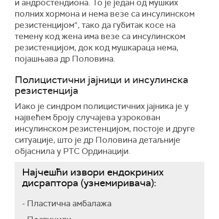
и андростендиона. То је један од мушких
полних хормона и нема везе са инсулинском
резистенцијом“, тако да губитак косе на
темену код жена има везе са инсулинском
резистенцијом, док код мушкараца нема,
појашњава др Половина.
Полицистични јајници и инсулинска
резистенција
Иако је синдром полицистичних јајника је у
највећем броју случајева узрокован
инсулинском резистенцијом, постоје и друге
ситуације, што је др Половина детаљније
објаснила у РТС Ординацији.
Најчешћи извори ендокриних
дисраптора (узнемиривача):
- Пластична амбалажа