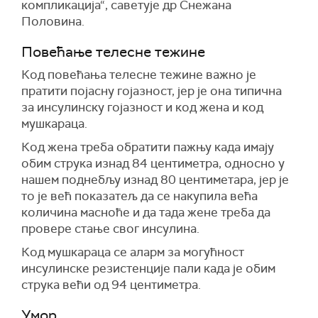
компликација“, саветује др Снежана
Половина.
Повећање телесне тежине
Код повећања телесне тежине важно је
пратити појасну гојазност, јер је она типична
за инсулинску гојазност и код жена и код
мушкараца.
Код жена треба обратити пажњу када имају
обим струка изнад 84 центиметра, односно у
нашем поднебљу изнад 80 центиметара, јер је
то је већ показатељ да се накупила већа
количина масноће и да тада жене треба да
провере стање свог инсулина.
Код мушкараца се аларм за могућност
инсулинске резистенције пали када је обим
струка већи од 94 центиметра.
Умор