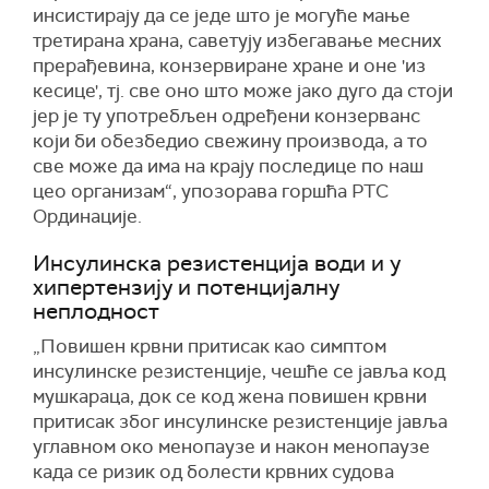
инсистирају да се једе што је могуће мање
третирана храна, саветују избегавање месних
прерађевина, конзервиране хране и оне 'из
кесице', тј. све оно што може јако дуго да стоји
јер је ту употребљен одређени конзерванс
који би обезбедио свежину производа, а то
све може да има на крају последице по наш
цео организам“, упозорава горшћа РТС
Ординације.
Инсулинска резистенција води и у
хипертензију и потенцијалну
неплодност
„Повишен крвни притисак као симптом
инсулинске резистенције, чешће се јавља код
мушкараца, док се код жена повишен крвни
притисак због инсулинске резистенције јавља
углавном око менопаузе и након менопаузе
када се ризик од болести крвних судова