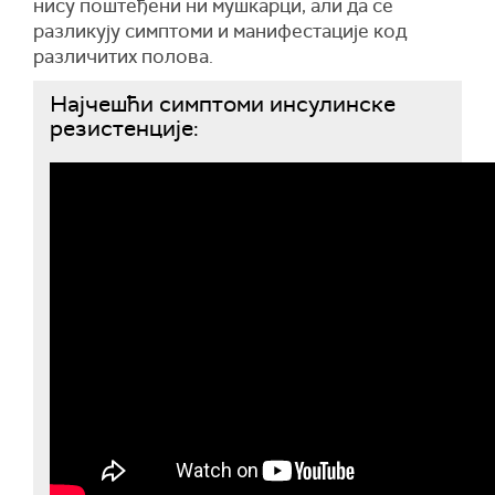
нису поштеђени ни мушкарци, али да се
разликују симптоми и манифестације код
различитих полова.
Најчешћи симптоми инсулинске
резистенције: