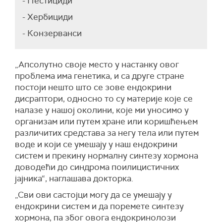
- Пестициди
- Хербициди
- Конзерванси
„Апсолутно своје место у настанку овог
проблема има генетика, и са друге стране
постоји нешто што се зове ендокрини
дисраптори, односно то су материје које се
налазе у нашој околини, које ми уносимо у
организам или путем хране или коришћењем
различитих средстава за негу тела или путем
воде и који се умешају у наш ендокрини
систем и прекину нормалну синтезу хормона
доводећи до синдрома поилицистичних
јајника“, наглашава докторка.
„Сви ови састојци могу да се умешају у
ендокрини систем и да поремете синтезу
хормона, па због овога ендокринолози