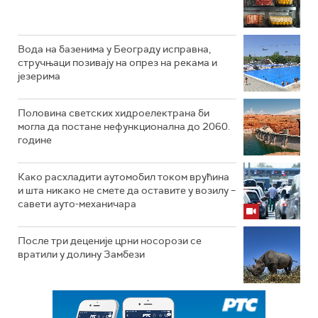
Вода на базенима у Београду исправна,
стручњаци позивају на опрез на рекама и
језерима
Половина светских хидроелектрана би
могла да постане нефункционална до 2060.
године
Како расхладити аутомобил током врућина
и шта никако не смете да оставите у возилу –
савети ауто-механичара
После три деценије црни носорози се
вратили у долину Замбези