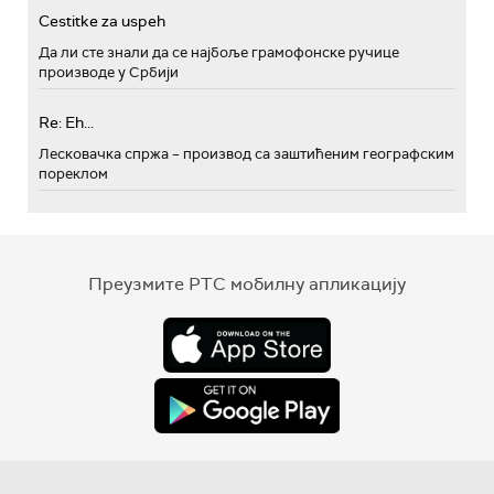
Cestitke za uspeh
Да ли сте знали да се најбоље грамофонске ручице
производе у Србији
Re: Eh...
Лесковачка спржа – производ са заштићеним географским
пореклом
Преузмите РТС мобилну апликацију