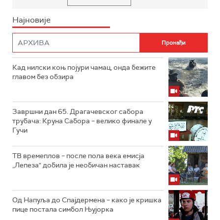
Најновије
Кад нилски коњ појури чамац, онда бежите
главом без обзира
Завршни дан 65. Драгачевског сабора
трубача: Круна Сабора – велико финале у
Гучи
ТВ времеплов – после пола века емисја
„Лепеза" добила је необичан наставак
Од Напуља до Спајдермена – како је кришка
пице постала симбол Њујорка