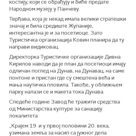
костију, који се обрађују и биће предате
Народном музеју у Панчеву.
Тврђава, која је некад имала велики стратешки
значај и била средиште Жупаније,
интересантна је и за посетиоце. Зато
Туристичка организација Ковин планира да ту
направи видиковац.
Директорка Туристичке организације Дивна
Кирилов наводи да је план да посетиоци имају
одличан поглед на Дунав, на Дунавац, на саме
понтоне и пристан где су смештена већа и
мања наутичка пловила. Такође, у оближњем
парку налази се и макета тока Дунава.
Следеће године Завод ће тражити средства
од Министарства културе за санацију
локалитета
„Крајем 19. и у првој половини 20. века,
узимана земља за насип са јужног дела