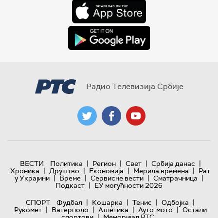
Радио Телевизија Србије
|
|
|
|
ВЕСТИ
Политика
Регион
Свет
Србија данас
|
|
|
|
Хроника
Друштво
Економија
Мерила времена
Рат
|
|
|
|
у Украјини
Време
Сервисне вести
Сматрачница
|
Подкаст
ЕУ могућности 2026
|
|
|
|
СПОРТ
Фудбал
Кошарка
Тенис
Одбојка
|
|
|
|
Рукомет
Ватерполо
Атлетика
Ауто-мото
Остали
|
спортови
Меморијал РТС