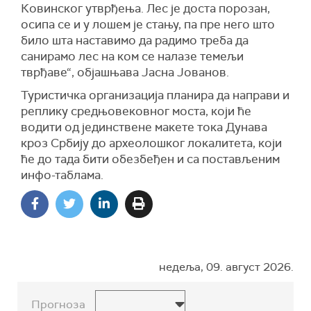
Ковинског утврђења. Лес је доста порозан,
осипа се и у лошем је стању, па пре него што
било шта наставимо да радимо треба да
санирамо лес на ком се налазе темељи
тврђаве“, објашњава Јасна Јованов.
Туристичка организација планира да направи и
реплику средњовековног моста, који ће
водити од јединствене макете тока Дунава
кроз Србију до археолошког локалитета, који
ће до тада бити обезбеђен и са постављеним
инфо-таблама.
недеља, 09. август 2026.
Прогноза