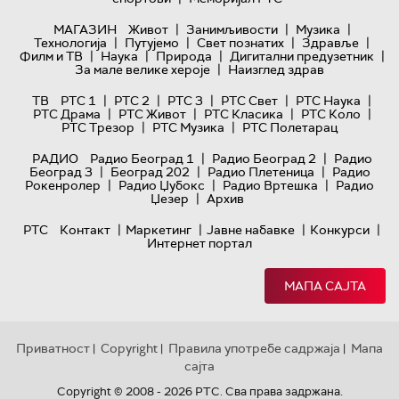
|
|
|
МАГАЗИН
Живот
Занимљивости
Музика
|
|
|
|
Технологијa
Путујемо
Свет познатих
Здравље
|
|
|
|
Филм и ТВ
Наука
Природа
Дигитални предузетник
|
За мале велике хероје
Наизглед здрав
|
|
|
|
|
ТВ
РТС 1
РТС 2
РТС 3
РТС Свет
РТС Наука
|
|
|
|
РТС Драма
РТС Живот
РТС Класика
РТС Коло
|
|
РТС Трезор
РТС Музика
РТС Полетарац
|
|
РАДИО
Радио Београд 1
Радио Београд 2
Радио
|
|
|
Београд 3
Београд 202
Радио Плетеница
Радио
|
|
|
Рокенролер
Радио Џубокс
Радио Вртешка
Радио
|
Џезер
Архив
|
|
|
|
РТС
Контакт
Маркетинг
Јавне набавке
Конкурси
Интернет портал
МАПА САЈТА
Приватност
Copyright
Правила употребе садржаја
Мапа
|
|
|
сајта
Copyright © 2008 - 2026 РТС. Сва права задржана.