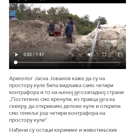
Археолог Јасна Јованов каже да су на
простору куле била видљива само четири
контрафора и то на њеној југозападној страни:
„Постепено смо кренули, из правца југа ка
северу, да откривамо делове куле и открили
смо темеље још четири контрафора на
простору куле“.
Нађени су остаци керамике и животињских