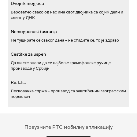
Dvojnik mog oca
Вероватно свако од нас има свог двојника са којим дели и
сличну ДНК
Nemogućnost tusiranja
Не туширате се сваког дана – не стидите се, то је здраво
Cestitke za uspeh
Да ли сте знали да се најбоље грамофонске ручице
производе у Србији
Re: Eh...
Лесковачка спржа – производ са заштићеним географским
пореклом
Преузмите РТС мобилну апликацију