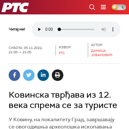
РТС
Читај ми!
АУТОР:
ИЗВОР:
СУБОТА, 05.11.2022,
ДАНИЦА
21:00 -> 21:05
РТС
ЈОВАНОВИЋ
Ковинска тврђава из 12.
века спрема се за туристе
У Ковину, на локалитету Град, завршавају
се овогодишња археолошка ископавања