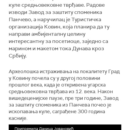
куле средњовековне тврђаве. Радове
изводи Завод за заштиту споменика
Панчево, а наручилац је Туристичка
организација Ковин, која планира да ту
направи амбијенталну целину
интересантну за посетиоце, заједно са
марином и макетом тока Дунава кроз
Србију.
Археолошка истраживања на локалитету Град
у Ковину почела су у другој половини
прошлог века, када је откривена угарска
средњовековна тврђава из 12. века. Након
вишедеценијске паузе, пре три године, Завод
за заштиту споменика из Панчева почео је
ископавања куле, саграђене 300 година
касније.
Припремила Даница Јовановић