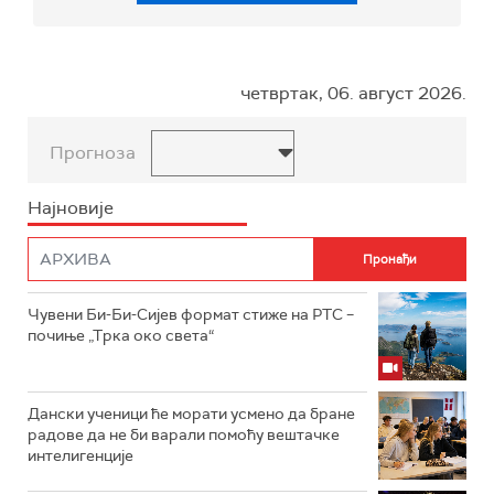
четвртак, 06. август 2026.
Прогноза
Најновије
Чувени Би-Би-Сијев формат стиже на РТС –
почиње „Трка око света“
Дански ученици ће морати усмено да бране
радове да не би варали помоћу вештачке
интелигенције