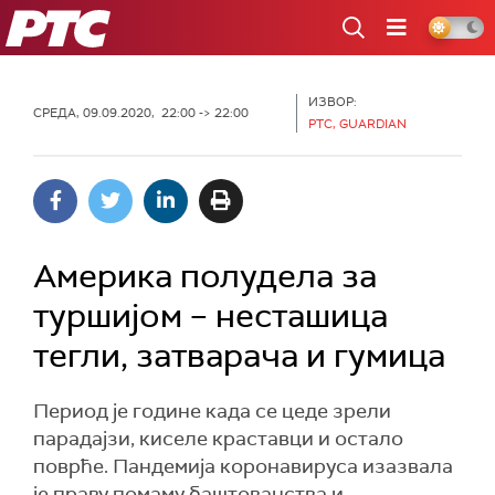
РТС
ИЗВОР:
СРЕДА, 09.09.2020, 22:00 -> 22:00
РТС, GUARDIAN
Америка полудела за
туршијом – несташица
тегли, затварача и гумица
Период је године када се цеде зрели
парадајзи, киселе краставци и остало
поврће. Пандемија коронавируса изазвала
је праву помаму баштованства и