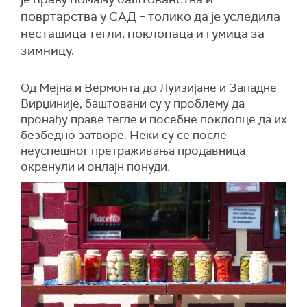
повртарства у САД – толико да је уследила
несташица тегли, поклопаца и гумица за
зимницу.
Од Мејна и Вермонта до Луизијане и Западне
Вирџиније, баштовани су у проблему да
пронађу праве тегле и посебне поклопце да их
безбедно затворе. Неки су се после
неуспешног претраживања продавница
окренули и онлајн понуди.