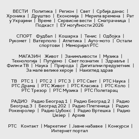
|
|
|
|
ВЕСТИ
Политика
Регион
Свет
Србија данас
|
|
|
|
Хроника
Друштво
Економија
Мерила времена
Рат
|
|
|
|
у Украјини
Време
Сервисне вести
Сматрачница
|
Подкаст
ЕУ могућности 2026
|
|
|
|
СПОРТ
Фудбал
Кошарка
Тенис
Одбојка
|
|
|
|
Рукомет
Ватерполо
Атлетика
Ауто-мото
Остали
|
спортови
Меморијал РТС
|
|
|
МАГАЗИН
Живот
Занимљивости
Музика
|
|
|
|
Технологијa
Путујемо
Свет познатих
Здравље
|
|
|
|
Филм и ТВ
Наука
Природа
Дигитални предузетник
|
За мале велике хероје
Наизглед здрав
|
|
|
|
|
ТВ
РТС 1
РТС 2
РТС 3
РТС Свет
РТС Наука
|
|
|
|
РТС Драма
РТС Живот
РТС Класика
РТС Коло
|
|
РТС Трезор
РТС Музика
РТС Полетарац
|
|
РАДИО
Радио Београд 1
Радио Београд 2
Радио
|
|
|
Београд 3
Београд 202
Радио Плетеница
Радио
|
|
|
Рокенролер
Радио Џубокс
Радио Вртешка
Радио
|
Џезер
Архив
|
|
|
|
РТС
Контакт
Маркетинг
Јавне набавке
Конкурси
Интернет портал