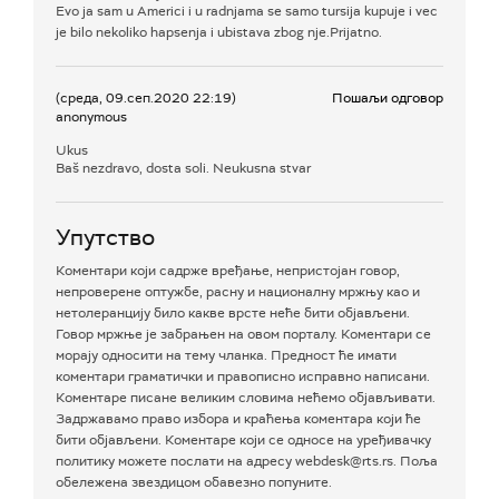
Evo ja sam u Americi i u radnjama se samo tursija kupuje i vec
je bilo nekoliko hapsenja i ubistava zbog nje.Prijatno.
(среда, 09.сеп.2020 22:19)
Пошаљи одговор
anonymous
Ukus
Baš nezdravo, dosta soli. Neukusna stvar
Упутство
Коментари који садрже вређање, непристојан говор,
непроверене оптужбе, расну и националну мржњу као и
нетолеранцију било какве врсте неће бити објављени.
Говор мржње је забрањен на овом порталу. Коментари се
морају односити на тему чланка. Предност ће имати
коментари граматички и правописно исправно написани.
Коментаре писане великим словима нећемо објављивати.
Задржавамо право избора и краћења коментара који ће
бити објављени. Коментаре који се односе на уређивачку
политику можете послати на адресу webdesk@rts.rs. Поља
обележена звездицом обавезно попуните.