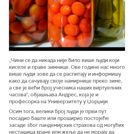
„Чини се да никада није било више људи који
киселе и праве зимнице. Ове године нас много
више људи зове да се распитају и информишу
како да сачувају своје намирнице преко зиме,
а све је већи број учесника наших виртуелних
часова“, објашњава Андрес, која је и
професорка на Универзитету у Џорџији.
Осим тога, велики број људи је први пут
посадио баште или проширио постојеће
засаде због пандемијских страхова од могућих
несташица хране или жеље да не морају да