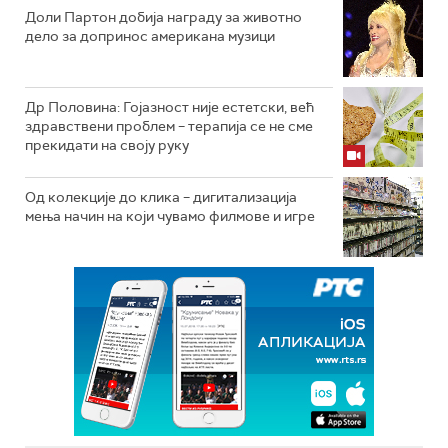
Доли Партон добија награду за животно
дело за допринос американа музици
Др Половина: Гојазност није естетски, већ
здравствени проблем – терапија се не сме
прекидати на своју руку
Од колекције до клика – дигитализација
мења начин на који чувамо филмове и игре