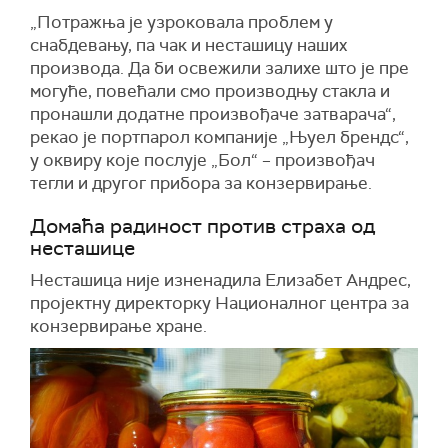
„Потражња је узроковала проблем у
снабдевању, па чак и несташицу наших
производа. Да би освежили залихе што је пре
могуће, повећали смо производњу стакла и
пронашли додатне произвођаче затварача“,
рекао је портпарол компаније „Њуел брендс“,
у оквиру које послује „Бол“ – произвођач
тегли и другог прибора за конзервирање.
Домаћа радиност против страха од
несташице
Несташица није изненадила Елизабет Андрес,
пројектну директорку Националног центра за
конзервирање хране.