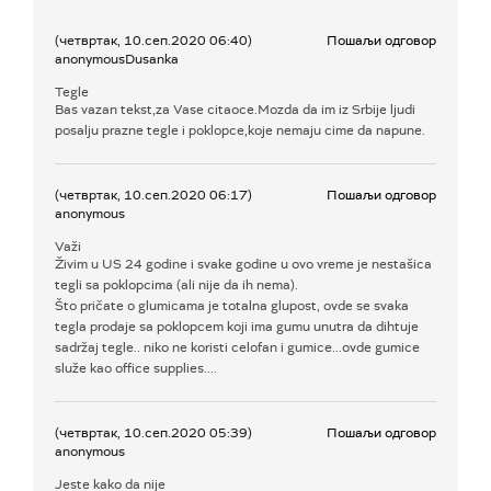
(четвртак, 10.сеп.2020 06:40)
Пошаљи одговор
anonymousDusanka
Tegle
Bas vazan tekst,za Vase citaoce.Mozda da im iz Srbije ljudi
posalju prazne tegle i poklopce,koje nemaju cime da napune.
(четвртак, 10.сеп.2020 06:17)
Пошаљи одговор
anonymous
Važi
Živim u US 24 godine i svake godine u ovo vreme je nestašica
tegli sa poklopcima (ali nije da ih nema).
Što pričate o glumicama je totalna glupost, ovde se svaka
tegla prodaje sa poklopcem koji ima gumu unutra da dihtuje
sadržaj tegle.. niko ne koristi celofan i gumice...ovde gumice
služe kao office supplies....
(четвртак, 10.сеп.2020 05:39)
Пошаљи одговор
anonymous
Jeste kako da nije