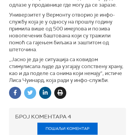
одлазе у продавнице где могу да се заразе.
Универзитет у Вермонту отворио је инфо-
службу која је у односу на прошлу годину
примила више од 500 имејлова и позива
новопечених баштована који су тражили
помоћ са гајењем биљака и заштитом од
штеточина.
„Јасно је да је ситуација са ковидом
стимулисала људе да узгајају сопствену храну,
као и да поделе са онима који немају“, истиче
Лиса Чуинард, која ради у инфо-служби.
БРОЈ КОМЕНТАРА
4
ПОШАЉИ КОМЕНТАР