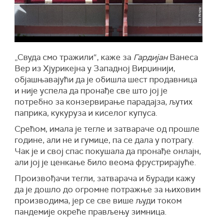
„Свуда смо тражили“, каже за
Гардијан
Ванеса
Вер из Хјурикејна у Западној Вирџинији,
објашњавајући да је обишла шест продавница
и није успела да пронађе све што јој је
потребно за конзервирање парадајза, љутих
паприка, кукуруза и киселог купуса.
Срећом, имала је тегле и затвараче од прошле
године, али не и гумице, па се дала у потрагу.
Чак је и свој спас покушала да пронађе онлајн,
али јој је ценкање било веома фрустрирајуће.
Произвођачи тегли, затварача и буради кажу
да је дошло до огромне потражње за њиховим
производима, јер се све више људи током
пандемије окреће прављењу зимница.