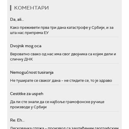
КОМЕНТАРИ
Da, ali...
Како преживети прва три дана катастрофе у Србији, и за
шта нас припрема ЕУ
Dvojnik mog oca
Вероватно свако од нас има свог двојника са којим дели и
сличну ДНК
Nemogućnost tusiranja
Не туширате се сваког дана – не стидите се, то је здраво
Cestitke za uspeh
Да ли сте знали да се најбоље грамофонске ручице
производе у Србији
Re: Eh...
Лесковачка спржа – производ са заштићеним географским