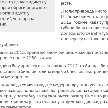
во што данас видимо су
јесте.
први обриси онога што
„Пољопривреда много 
могли видети у
Најбољи пример за то ј
ости“, упозорава
2012. године, када су
вић.
губици били око две ми
долара, што су већи гу
они који су настали по
Ђурђевић.
тање из 2012, према његовим речима, може да постане
ормале после 2050. године.
одина би у просеку изгледала као 2012, то би тада би
 стање, а било би година које би биле још екстремније
ва метеоролог.
 почела да се мења када је модерно друштво услед св
ког развоја почело више да троши фосилна горива ка
нергију потребну за тај економски развој. Оно што је
ним горивима је што она испуштају угљен-диоксид, а 
та температуре.