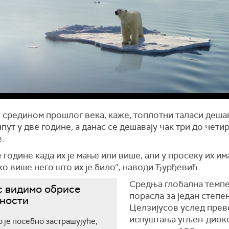
 средином прошлог века, каже, топлотни таласи деша
нпут у две године, а данас се дешавају чак три до чети
.
 године када их је мање или више, али у просеку их им
о више него што их је било“, наводи Ђурђевић.
Средња глобална темпе
с видимо обрисе
порасла за један степе
ности
Целзијусов услед прев
испуштања угљен-диокс
 је посебно застрашујуће,