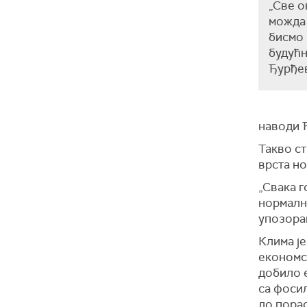
„Све о
можда 
бисмо 
будућн
Ђурђе
наводи 
Такво с
врста н
„Свака г
нормално
упозора
Клима је
економс
добило е
са фосил
до порас