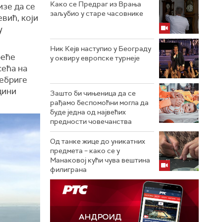
Како се Предраг из Врања
зе да се
заљубио у старе часовнике
вић, који
у
Ник Кејв наступио у Београду
реће
у оквиру европске турнеје
сећа на
небриге
дини
Зашто би чињеница да се
рађамо беспомоћни могла да
буде једна од највећих
предности човечанства
Од танке жице до уникатних
предмета – како се у
Манаковој кући чува вештина
филиграна