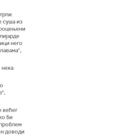
трпи.
е суша из
 процењени
лијарде
бици него
плавама“,
 нека
ло
“,
е већег
ко би
 проблем
он доводи