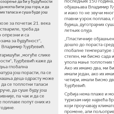
последњих 150 година,
позорење да би у будућности
објашњава Владимир Ђ
ја могла бити још гора, и да
их таласа и суша буде још
и иако то не звучи много
главни узрок поплава, 
озе за почетак 21. века
бујица, дуготрајних суша
оствариле, треба да
летњих олуја.
 опрезни и са
„Пластичније објашњено
зама за будућност“,
дошло до пораста сре
 Владимир Ђурђевић.
глобалне температуре з
таришући „могуће слике
степен, ми бисмо сада 
ости“, Ђурђевић каже да
упола мање топлотних 
дња глобална
Ако их имамо два, ми б
атура још порасти, па се
имали један, ако их им
нашња деца одрасту може
четири, имали бисмо дв
 да се топлотни таласи
Ђурђевић.
руче, да суше буду још
Србија нема плаже и мо
ивније, па чак и да се
туризам није највећа б
 поплаве попут оних из
који проучавају климат
године.
промене, али пољопри