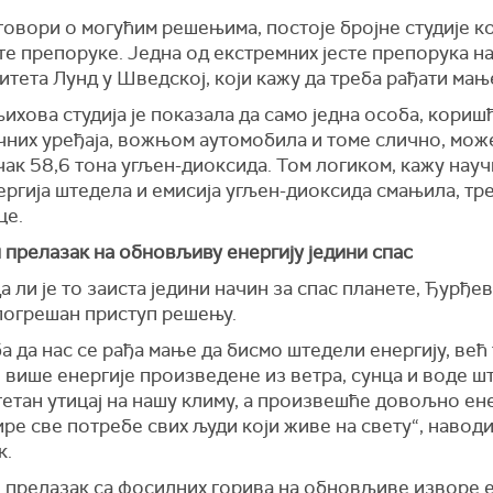
говори о могућим решењима, постоје бројне студије ко
е препоруке. Једна од екстремних јесте препорука н
тета Лунд у Шведској, који кажу да треба рађати мањ
ихова студија је показала да само једна особа, кори
чних уређаја, вожњом аутомобила и томе слично, мож
чак 58,6 тона угљен-диоксида. Том логиком, кажу науч
ергија штедела и емисија угљен-диоксида смањила, тр
це.
 прелазак на обновљиву енергију једини спас
а ли је то заиста једини начин за спас планете, Ђурђе
 погрешан приступ решењу.
а да нас се рађа мање да бисмо штедели енергију, већ
више енергије произведене из ветра, сунца и воде ш
етан утицај на нашу климу, а произвешће довољно ене
ре све потребе свих људи који живе на свету“, наводи
к.
 прелазак са фосилних горива на обновљиве изворе е