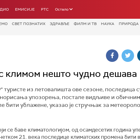
АДИО
ЕМИСИЈЕ
РТС
Остало
ЕМО
СВЕТ ПОЗНАТИХ
ЗДРАВЉЕ
ФИЛМ И ТВ
НАУКА
ПРИРОДА
 с климом нешто чудно дешава
у“ туристе из летовалишта ове сезоне, последица с
игнорисања упозорења, постале видљиве и обичним
ле бити ублажене, указао је стручњак за метеороло
ји се баве климатологијом, од осамдесетих година уп
очетком 21. века последице климатских промена бити 