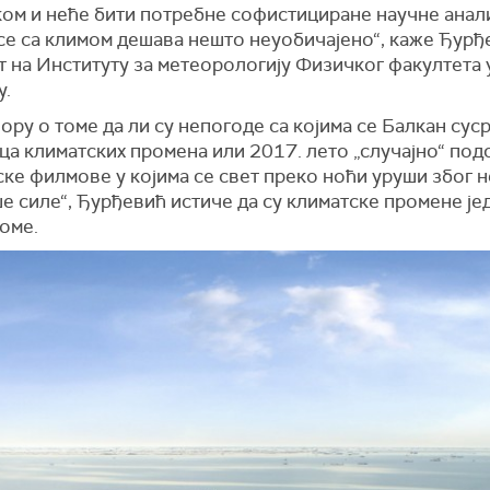
ком и неће бити потребне софистициране научне анали
се са климом дешава нешто неуобичајено“, каже Ђурђе
т на Институту за метеорологију Физичког факултета 
у.
ору о томе да ли су непогоде са којима се Балкан сус
а климатских промена или 2017. лето „случајно“ под
ке филмове у којима се свет преко ноћи уруши због 
е силе“, Ђурђевић истиче да су климатске промене је
оме.