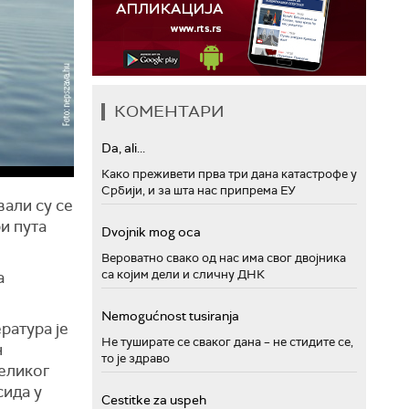
КОМЕНТАРИ
Da, ali...
Како преживети прва три дана катастрофе у
Србији, и за шта нас припрема ЕУ
вали су се
ри пута
Dvojnik mog oca
Вероватно свако од нас има свог двојника
са којим дели и сличну ДНК
а
Nemogućnost tusiranja
ратура је
Не туширате се сваког дана – не стидите се,
н
то је здраво
еликог
ида у
Cestitke za uspeh