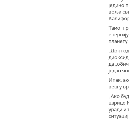
једино п
воља сви
Калифор
Тамо, п
енергију
планету.
„Док год
диоксид
да „обич
један чо
Ипак, ак
веш у вре
„Ако буд
царице М
уради и 
ситуациј