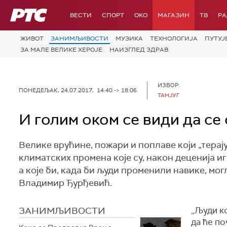
РТС
ВЕСТИ
СПОРТ
OKO
МАГАЗИН
ТВ
Р
ЖИВОТ
ЗАНИМЉИВОСТИ
МУЗИКА
ТЕХНОЛОГИЈA
ПУТУЈ
ЗА МАЛЕ ВЕЛИКЕ ХЕРОЈЕ
НАИЗГЛЕД ЗДРАВ
ИЗВОР:
ПОНЕДЕЉАК, 24.07.2017, 14:40 -> 18:06
ТАНЈУГ
И голим оком се види да се
Велике врућине, пожари и поплаве који „терај
климатских промена које су, након деценија 
а које би, када би људи променили навике, мог
Владимир Ђурђевић.
ЗАНИМЉИВОСТИ
„Људи ко
да ће п