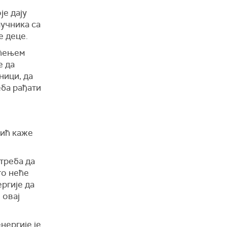
је дају
аучника са
е деце.
шћењем
е да
ници, да
еба рађати
вић каже
 треба да
то неће
ргије да
 овај
нергије је