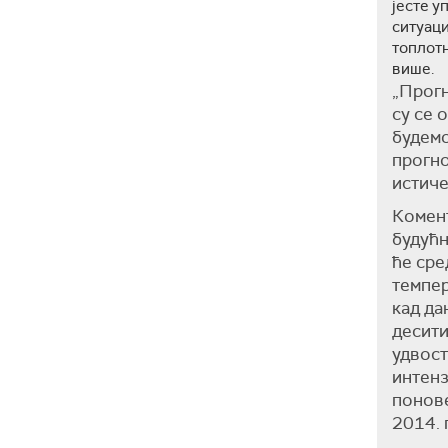
јесте у
ситуаци
топлотн
више.
„Прогн
су се 
будемо
прогно
истиче
Комен
будућн
ће сре
темпер
кад да
десити
удвост
интенз
понове
2014. 