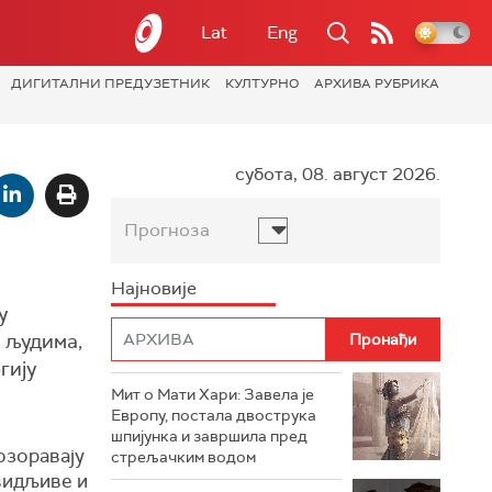
Lat
Eng
ДИГИТАЛНИ ПРЕДУЗЕТНИК
КУЛТУРНО
АРХИВА РУБРИКА
субота, 08. август 2026.
Прогноза
Најновије
у
 људима,
гију
Мит о Мати Хари: Завела је
Европу, постала двострука
шпијунка и завршила пред
озоравају
стрељачким водом
видљиве и