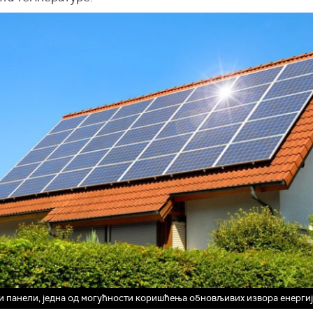
 панели, једна од могућности коришћења обновљивих извора енергиј