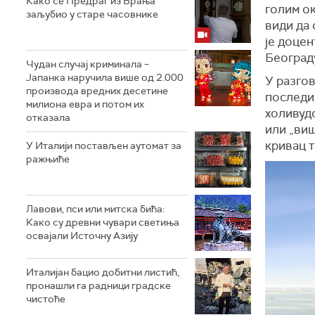
Како се Предраг из Врања
голим о
заљубио у старе часовнике
види да 
је доцен
Београд
Чудан случај криминала –
Јапанка наручила више од 2.000
У разгов
производа вредних десетине
последиц
милиона евра и потом их
холивудс
отказала
или „виш
кривац т
У Италији постављен аутомат за
ражњиће
Лавови, пси или митска бића:
Како су древни чувари светиња
освајали Источну Азију
Италијан бацио добитни листић,
пронашли га радници градске
чистоће