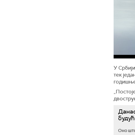
У Србији
тек једа
годишње
„Постоје
двострук
Дана
будућ
Оно што