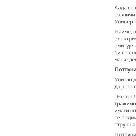
Када се 
различит
Универзи
Наиме, њ
електри
емитује 
би се ен
мање де
Потпуни
Упитан д
да је то
„Не треб
тражимо 
имати шт
се подми
стручња
Потпуни