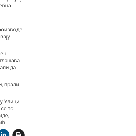
ребна
производе
вају
љен-
аглашава
 али да
и, прали
 у Улици
 се то
иде,
ић.