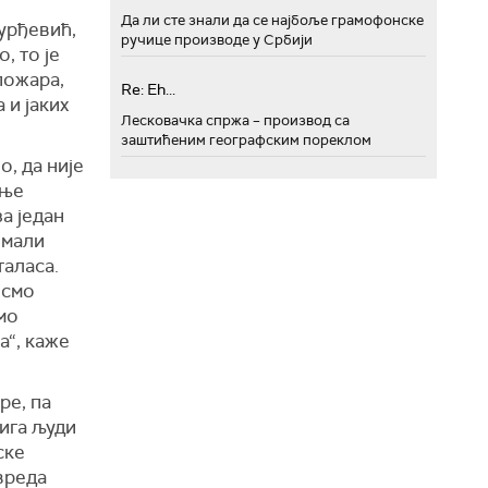
Да ли сте знали да се најбоље грамофонске
урђевић,
ручице производе у Србији
, то је
пожара,
Re: Eh...
 и јаких
Лесковачка спржа – производ са
заштићеним географским пореклом
, да није
дње
а један
имали
таласа.
исмо
амо
а“, каже
ре, па
рига људи
ске
вреда