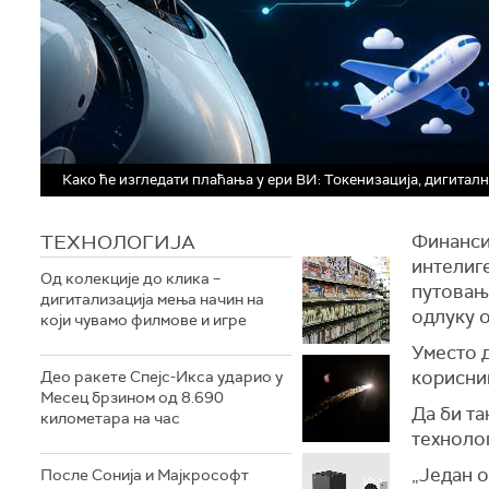
Како ће изгледати плаћања у ери ВИ: Токенизација, дигитал
ТЕХНОЛОГИЈA
Финансиј
интелиг
Од колекције до клика –
путовањ
дигитализација мења начин на
одлуку о
који чувамо филмове и игре
Уместо 
корисник
Део ракете Спејс-Икса ударио у
Месец брзином од 8.690
Да би та
километара на час
технолог
„Један о
После Сонија и Мајкрософт