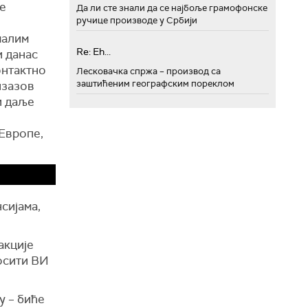
се
Да ли сте знали да се најбоље грамофонске
ручице производе у Србији
малим
Re: Eh...
и данас
онтактно
Лесковачка спржа – производ са
заштићеним географским пореклом
изазов
и даље
 Европе,
сијама,
акције
носити ВИ
у – биће