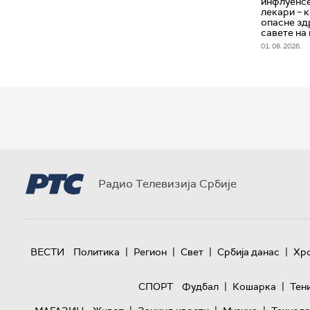
инфлуенсе
лекари – 
опасне зд
савете на
01. 08. 2026.
Радио Телевизија Србије
|
|
|
|
ВЕСТИ
Политика
Регион
Свет
Србија данас
Хр
|
|
СПОРТ
Фудбал
Кошарка
Тен