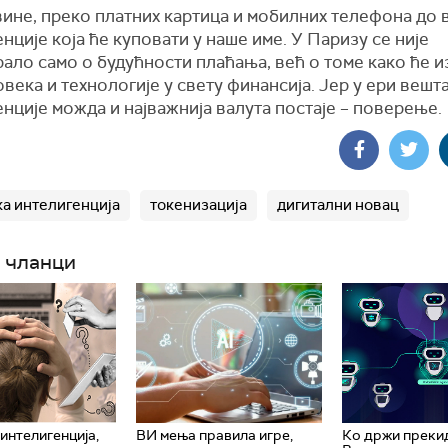
вине, преко платних картица и мобилних телефона до
нције која ће куповати у наше име. У Паризу се није
ало само о будућности плаћања, већ о томе како ће и
века и технологије у свету финансија. Јер у ери вешт
нције можда и најважнија валута постаје – поверење.
а интелигенција
токенизација
дигитални новац
 чланци
интелигенција,
ВИ мења правила игре,
Ко држи преки