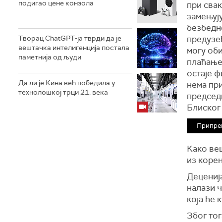
подигао цене конзола
при свак
замењуј
безбедн
Творац ChatGPT-ја тврди да је
предузе
вештачка интелигенција постала
могу об
паметнија од људи
плаћање
остаје ф
Да ли је Кина већ победила у
нема пр
технолошкој трци 21. века
председ
Блиског
Припре
Како веш
из коре
Деценија
налази ч
која ће 
Због тог