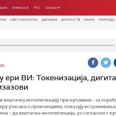
АДИО
ЕМИСИЈЕ
РТС
Остало
ЕМО
СВЕТ ПОЗНАТИХ
ЗДРАВЉЕ
ФИЛМ И ТВ
НАУКА
ПРИРОДА
ВИЋ
у ери ВИ: Токенизација, дигит
изазови
и вештачку интелигенцију при куповини - за поре
еру утисака о производима, показују истраживања
ена – да вештачка интелигенција, уз сагласност ку