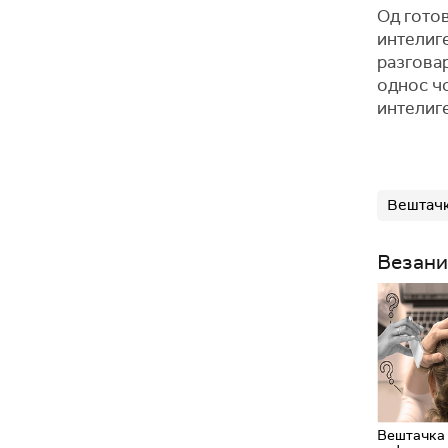
Од гото
интелиге
разговар
однос чо
интелиге
Вештачк
Везани
Вештачка 