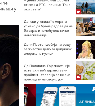
Чувени Би-Би-Сијев формат
м ће
стиже на РТС – почиње „Трка
учњаци у
око света“
Дански ученици ће морати
усмено да бране радове да не
би варали помоћу вештачке
интелигенције
Доли Партон добија награду
за животно дело за допринос
американа музици
Др Половина: Гојазност није
естетски, већ здравствени
проблем – терапија се не сме
прекидати на своју руку