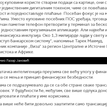
ој куповини користе стварни подаци са картице, они 
у јединственим дигиталним токеном, чиме се повећава
ост и поједностављује плаћање. Посебан фокус је на 
ћима. Уместо куповине посебних ПОС уређаја, трговц
ичан паметни телефон претворити у терминал за беск
 једноставним преузимањем апликације. Али највећи 
инансијска инклузија. Око 1,3 милијарде људи у свету 
иступ банкарском систему“, напомиње Тарек Махмуд,
ник компаније „Виза“ за регион Централне и Источне
 истока и Африке.
мио Лазар Јановић
тачка интелигенција преузима све већу улогу у финан
на се мења и принцип финансијске безбедности.
ма се подразумевало да се са обе стране сваке транс
овек. У будућности ће, међутим, све више одлука до
куповати и плаћати у име корисника.
а више неће бити довољно заштитити само трансакциј