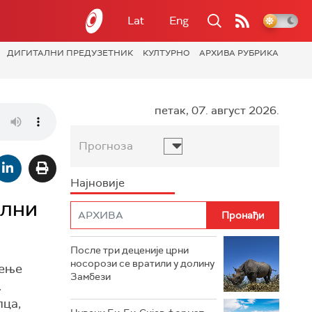
Lat
Eng
ДИГИТАЛНИ ПРЕДУЗЕТНИК
КУЛТУРНО
АРХИВА РУБРИКА
петак, 07. август 2026.
Прогноза
Најновије
ални
После три деценије црни
носорози се вратили у долину
ђење
Замбези
.
пца,