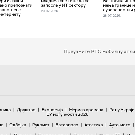
ри и лажни
младима све теже да се
Вештачка инте
како препознати
запосле у ИТ сектору
мења границе м
равствене
суверености и 
29. 07. 2026.
 интернету
28. 07. 2026.
Преузмите РТС мобилну апли
|
|
|
|
оника
Друштво
Економија
Мерила времена
Рат у Украји
ЕУ могућности 2026
|
|
|
|
|
|
ис
Одбојка
Рукомет
Ватерполо
Атлетика
Ауто-мото