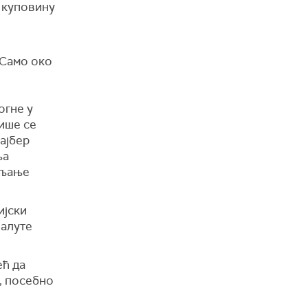
 куповину
 Само око
огне у
ише се
ајбер
ња
вљање
ијски
валуте
ећ да
, посебно