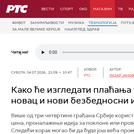
РТС
ВЕСТИ
СПОРТ
OKO
МАГАЗИН
ТВ
Р
ЖИВОТ
ЗАНИМЉИВОСТИ
МУЗИКА
ТЕХНОЛОГИЈA
ПУТУЈ
ЗА МАЛЕ ВЕЛИКЕ ХЕРОЈЕ
НАИЗГЛЕД ЗДРАВ
Читај ми!
ИЗВОР:
АУТОР:
СУБОТА, 04.07.2026, 21:09 -> 10:47
РТС
ЛАЗАР ЈАНО
Како ће изгледати плаћања 
новац и нови безбедносни 
Више од три четвртине грађана Србије корист
цена, проналажење идеја за поклоне или пров
Следећи корак могао би да буде још већа пром