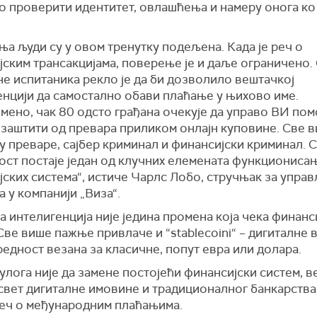
о проверити идентитет, овлашћења и намеру онога ко
а људи су у овом тренутку подељена. Када је реч о
јским трансакцијама, поверење је и даље ограничено.
е испитаника рекло је да би дозволило вештачкој
енцији да самостално обави плаћање у њихово име.
ено, чак 80 одсто грађана очекује да управо ВИ пом
 заштити од превара приликом онлајн куповине. Све в
 преваре, сајбер криминал и финансијски криминал. С
ост постаје један од клучних елемената функциониса
јских система“, истиче Чарлс Лобо, стручњак за упра
 у компанији „Виза“.
 интелигенција није једина промена која чека финанс
Све више пажње привлаче и “stablecoini“ – дигиталне 
вредност везана за класичне, попут евра или долара.
лога није да замене постојећи финансијски систем, в
свет дигиталне имовине и традиционалног банкарства
 реч о међународним плаћањима.