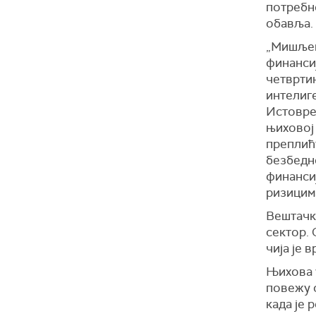
потребн
обавља.
„Мишљењ
финанси
четвртин
интелиг
Истоврем
њиховој
преплићу
безбедн
финанси
ризицима
Вештачка
сектор. 
чија је 
Њихова у
повежу 
када је