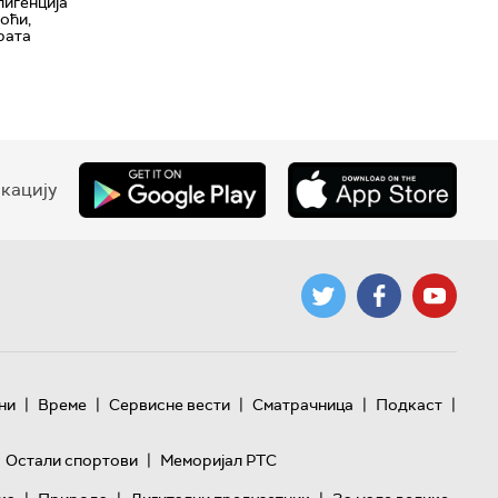
лигенција
оћи,
рата
кацију
|
|
|
|
|
ни
Време
Сервисне вести
Сматрачница
Подкаст
|
Остали спортови
Меморијал РТС