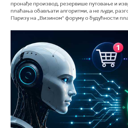
пронађе производ, резервише путовање и извр
плаћања обављати алгоритми, а не људи, разг
Паризу на „Визином“ форуму о будућности пл