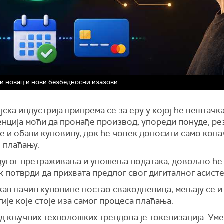
ни новац и нови безбедносни изазови
ска индустрија припрема се за еру у којој ће вештачк
енција моћи да пронађе производ, упореди понуде, р
е и обави куповину, док ће човек доносити само кона
 плаћању.
дугог претраживања и уношења података, довољно ће 
 потврди да прихвата предлог свог дигиталног асисте
кав начин куповине постао свакодневица, мењају се и
ије које стоје иза самог процеса плаћања.
д кључних технолошких трендова је токенизација. Уме