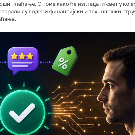
ши плаћање. О томе како ће изгледати свет у које
оварали су водећи финансијски и технолошки стр
аћања.