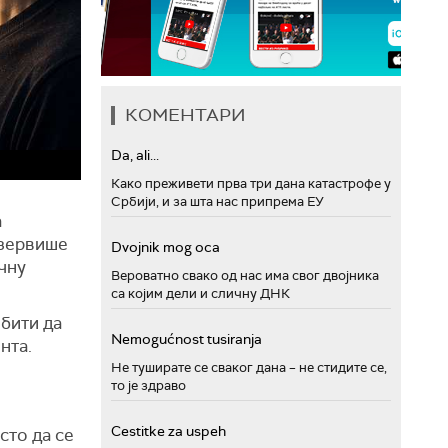
КОМЕНТАРИ
Da, ali...
Како преживети прва три дана катастрофе у
Србији, и за шта нас припрема ЕУ
а
езервише
Dvojnik mog oca
чну
Вероватно свако од нас има свог двојника
са којим дели и сличну ДНК
бити да
Nemogućnost tusiranja
нта.
Не туширате се сваког дана – не стидите се,
то је здраво
Cestitke za uspeh
сто да се