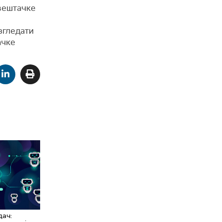
 вештачке
згледати
ачке
дач: