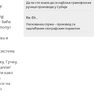
Да ли сте знали да се најбоље грамофонске
у,
ручице производе у Србији
ng
Re: Eh...
т биће
Лесковачка спржа – производ са
 попут
заштићеним географским пореклом
ва и
осистема
у, Грчку,
annel
и како
и
се на
о