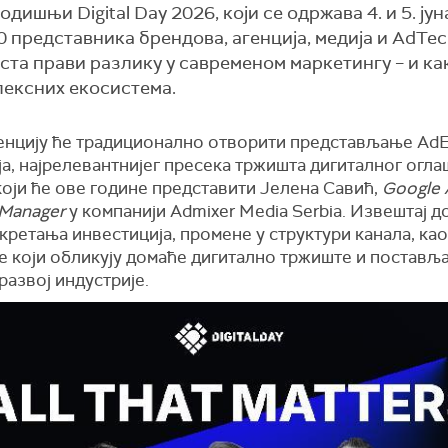
ишњи Digital Day 2026, који се одржава 4. и 5. јун
0 представника брендова, агенција, медија и AdTe
ста прави разлику у савременом маркетингу – и ка
лексних екосистема.
нцију ће традиционално отворити представљање Ad
а, најрелевантнијег пресека тржишта дигиталног огл
који ће ове године представити Јелена Савић,
Google
 Manager
у компанији Admixer Media Serbia. Извештај 
кретања инвестиција, промене у структури канала, ка
е који обликују домаће дигитално тржиште и поставља
развој индустрије.