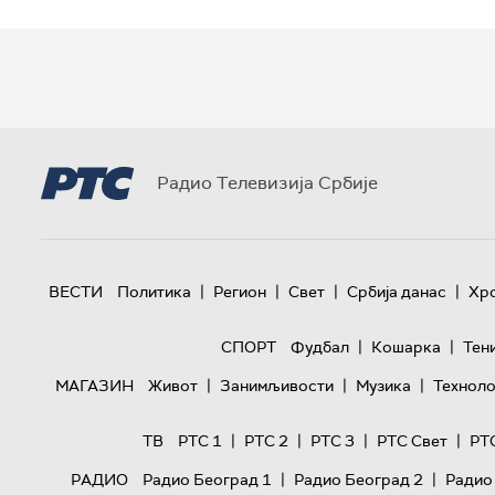
Радио Телевизија Србије
|
|
|
|
ВЕСТИ
Политика
Регион
Свет
Србија данас
Хр
|
|
СПОРТ
Фудбал
Кошарка
Тен
|
|
|
МАГАЗИН
Живот
Занимљивости
Музика
Техноло
|
|
|
|
ТВ
РТС 1
РТС 2
РТС 3
РТС Свет
РТ
|
|
РАДИО
Радио Београд 1
Радио Београд 2
Радио