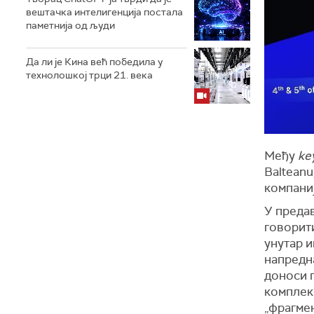
вештачка интелигенција постала
паметнија од људи
Да ли је Кина већ победила у
технолошкој трци 21. века
Међу
ke
Balteanu
компаниј
У преда
говорити
унутар 
напредн
доноси 
комплекс
„фрагме