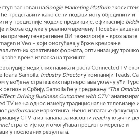
иступ заснован на
Google Marketing Platform
екосистем
 ће представити како се ти подаци могу објединити и
ити у прецизније моделе предикције, ефикасније
biddi
је и боље одлуке у реалном времену. Посебан акцена
на примену генеративне ВИ технологије – кроз алате
Imagen и Veo – који омогућавају брже креирање
валитетних креативних формата, оптимизацију трошко
 краће време изласка на тржиште.
еволуције медијских навика и раста Connected TV ек
 Ioana Samoila,
Industry Director
у компанији Teads. Са
м у вођењу стратешких партнерстава укључујући Турск
 регион и Србију, Samoila ће у предавању
"The Omnich
Effect: Driving Business Outcomes with CTV"
анализират
ed TV мења однос између традиционалне телевизије 
ног
performance
маркетинга. Њено излагање фокусира 
рмацију CTV-a из канала за масовни
reach
у кључни де
nnel
стратегије који омогућава прецизно мерење и
ацију пословних резултата.