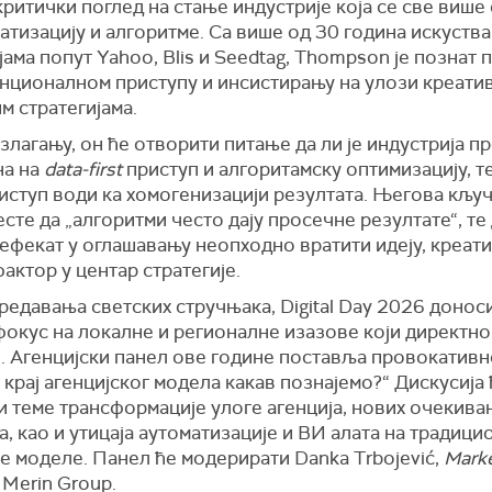
ритички поглед на стање индустрије која се све више
атизацију и алгоритме. Са више од 30 година искуства
ама попут Yahoo, Blis и Seedtag, Thompson је познат 
нционалном приступу и инсистирању на улози креати
м стратегијама.
злагању, он ће отворити питање да ли је индустрија 
а на
data-first
приступ и алгоритамску оптимизацију, те
иступ води ка хомогенизацији резултата. Његова кљу
есте да „алгоритми често дају просечне резултате“, те 
ефекат у оглашавању неопходно вратити идеју, креат
актор у центар стратегије.
едавања светских стручњака, Digital Day 2026 донос
окус на локалне и регионалне изазове који директно
. Агенцијски панел ове године поставља провокативн
е крај агенцијског модела какав познајемо?“ Дискусија
и теме трансформације улоге агенција, нових очекива
а, као и утицаја аутоматизације и ВИ алата на традиц
е моделе. Панел ће модерирати Danka Trbojević,
Marke
Merin Group.