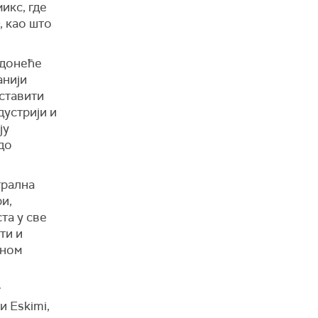
икс, где
, као што
 донеће
анији
дставити
дустрији и
ју
до
трална
и,
та у све
ти и
дном
и Eskimi,