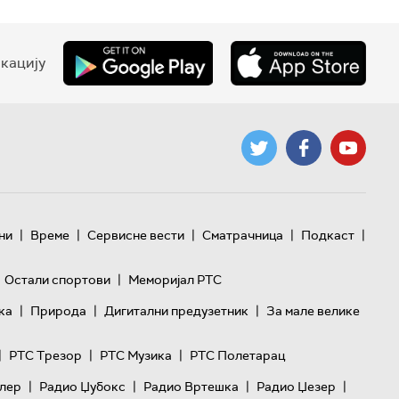
кацију
|
|
|
|
|
ни
Време
Сервисне вести
Сматрачница
Подкаст
|
Остали спортови
Меморијал РТС
|
|
|
ка
Природа
Дигитални предузетник
За мале велике
|
|
|
РТС Трезор
РТС Музика
РТС Полетарац
|
|
|
|
лер
Радио Џубокс
Радио Вртешка
Радио Џезер