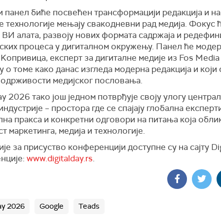
и панел биће посвећен трансформацији редакција и на
е технологије мењају свакодневни рад медија. Фокус ћ
 ВИ алата, развоју нових формата садржаја и редефи
ских процеса у дигиталном окружењу. Панел ће моде
Kопривица, експерт за дигиталне медије из Fos Media
у о томе како данас изгледа модерна редакција и који
 одрживости медијског пословања.
Day 2026 тако још једном потврђује своју улогу центра
индустрије – простора где се спајају глобална експерт
на пракса и конкретни одговори на питања која облик
т маркетинга, медија и технологије.
је за присуство конференцији доступне су на сајту Dig
нције:
www.digitalday.rs
.
Day 2026
Google
Teads