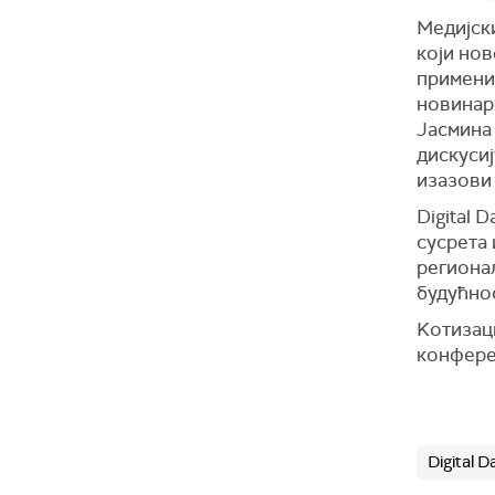
Медијск
који нов
примени
новинар
Јасмина 
дискусиј
изазови
Digital 
сусрета 
регионал
будућнос
Kотизаци
конфере
Digital 