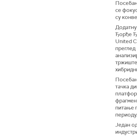
Посебан 
се фокус
су конве
Додатну
Ђорђе Ђ
United C
преглед 
анализи
тржиште
хибридн
Посебан 
тачка ди
платфор
фрагмен
питање г
периоду,
Један од
индустр