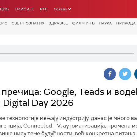
АДИО
ЕМИСИЈЕ
РТС
Остало
ЕМО
СВЕТ ПОЗНАТИХ
ЗДРАВЉЕ
ФИЛМ И ТВ
НАУКА
ПРИРОДА
пречица: Google, Teads и вод
Digital Day 2026
е технологије мењају индустрију, данас је много ва
генција, Connected TV, аутоматизација, промена м
више нису теме будућности, већ конкретна питања