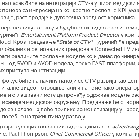
нагласак биће на интеграцији CTV-a у шири медијски м
 помера са импресија на конкретне пословне KPI-
јеве
рзије, раст продаје и дугорочна вредност корисника.
 перспективу о стању и будућности видео екосистема
уричић,
Entertainment Platform Product Director
у комп
loud. Kроз предавање "
State of CTV"
, Ђуричић ће пре
глобалних и регионалних трендова у Connected TV ин
рати различите пословне моделе који данас доминира
м – од SVOD и AVOD модела, преко FAST платформи, 
их приступа монетизацији.
фокус биће на начину на који се CTV развија као цен
гиталне видео потрошње, али и на томе како оператор
ме и оглашивачи могу да пронађу одрживе моделе рас
тисанијем медијском окружењу. Предавање ће отвори
де се налазе највеће прилике за монетизацију у наре
 посебно на тржиштима у развоју.
 најискуснијих глобалних лидера дигиталне
advertising
ије, Paul Thompson
,
Chief Commercial Officer
у компаниј