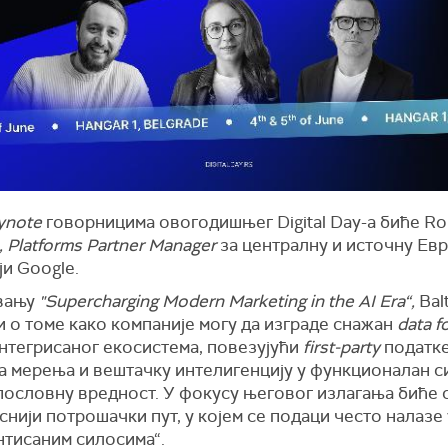
ynote
говорницима овогодишњег Digital Day-a биће R
, Platforms Partner Manager
за централну и источну Евр
и Google.
вању
"Supercharging Modern Marketing in the AI Era“,
Bal
 о томе како компаније могу да изграде снажан
data f
интегрисаног екосистема, повезујући
first-party
податке
а мерења и вештачку интелигенцију у функционалан с
пословну вредност. У фокусу његовог излагања биће 
нији потрошачки пут, у којем се подаци често налазе 
нтисаним силосима“.