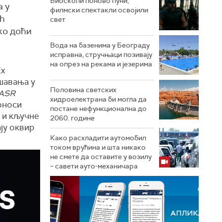
Биоскопи поново пуни,
а у
филмски спектакли освојили
ch
свет
ко доћи
Вода на базенима у Београду
исправна, стручњаци позивају
на опрез на рекама и језерима
Ex
ашавања у
Половина светских
 ASR
хидроелектрана би могла да
доноси
постане нефункционална до
о и кључне
2060. године
ју оквир
Како расхладити аутомобил
током врућина и шта никако
не смете да оставите у возилу
– савети ауто-механичара