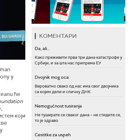
КОМЕНТАРИ
Da, ali...
Како преживети прва три дана катастрофе у
Србији, и за шта нас припрема ЕУ
oman
опу у
Dvojnik mog oca
Вероватно свако од нас има свог двојника
са којим дели и сличну ДНК
teanu ће
oundation
Nemogućnost tusiranja
,
истем који
Не туширате се сваког дана – не стидите се,
то је здраво
све
у
Cestitke za uspeh