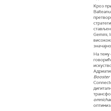
Kроз пр
Balteanu
претвор
стратеги
стављен 
Gemini, 
високок
значајно
На тему 
говориће
искуство
Адриатик
Booster 
Connect
дигитал
трансфо
omnicha
оптимиз