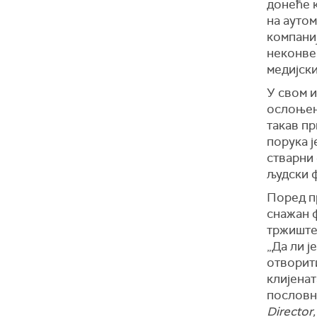
донеће к
на аутом
компаниј
неконве
медијски
У свом и
ослоњен
такав пр
порука ј
стварни 
људски ф
Поред пр
снажан ф
тржиште
„Да ли ј
отворит
клијенат
пословн
Director,