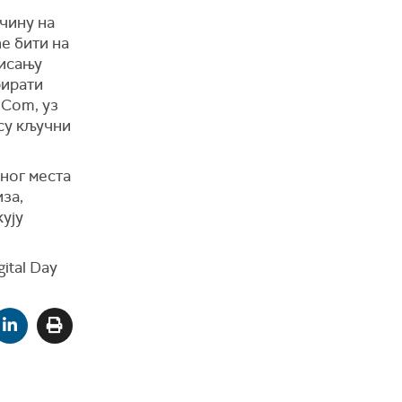
чину на
е бити на
нисању
рирати
 Com, уз
 су кључни
лног места
иза,
ују
ital Day