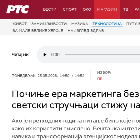
РТС
ВЕСТИ
СПОРТ
OKO
МАГАЗИН
ТВ
Р
ЖИВОТ
ЗАНИМЉИВОСТИ
МУЗИКА
ТЕХНОЛОГИЈA
ПУТУЈ
ЗА МАЛЕ ВЕЛИКЕ ХЕРОЈЕ
НАИЗГЛЕД ЗДРАВ
Читај ми!
ИЗВОР:
ПОНЕДЕЉАК, 25.05.2026, 14:50 -> 14:52
ПР
Почиње ера маркетинга без 
светски стручњаци стижу на 
Ако је претходних година питање било које нов
како их користити смислено. Вештачка интели
навика и трансформација агенцијског модела 