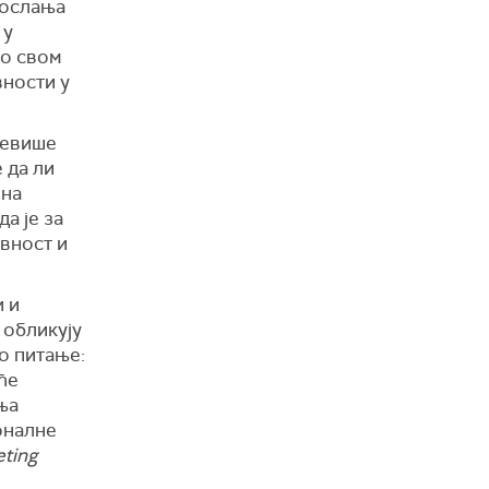
 ослања
 у
по свом
вности у
превише
 да ли
чна
да је за
ивност и
и и
 обликују
о питање:
 ће
ња
ионалне
ting