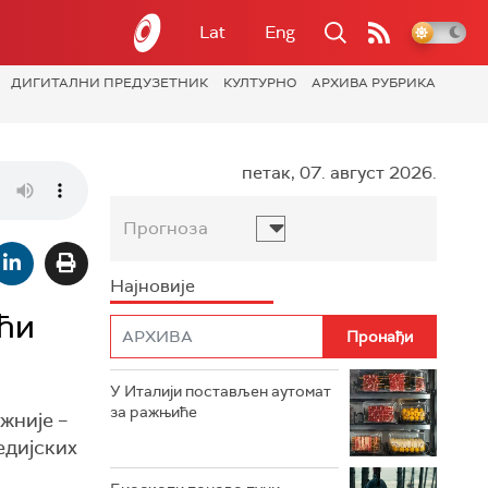
Lat
Eng
ДИГИТАЛНИ ПРЕДУЗЕТНИК
КУЛТУРНО
АРХИВА РУБРИКА
петак, 07. август 2026.
Прогноза
Најновије
ећи
У Италији постављен аутомат
за ражњиће
жније –
едијских