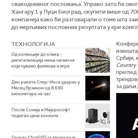
свакодневног пословања. Управо зато ће овогод
Хангару 1 у Луци Београд, окупити више од 70
компанија како би разговарали о томе шта заи
до мерљивих пословних резултата у ери комп
ТЕХНОЛОГИЈA
Kонфере
извештај
Од колекције до клика –
Србији, 
дигитализација мења начин на
Country
који чувамо филмове и игре
преглед 
трендов
Део ракете Спејс-Икса ударио у
за даљи 
Месец брзином од 8.690
километара на час
После Сонија и Мајкрософт
подигао цене конзола
Творац ChatGPT-ја тврди да је