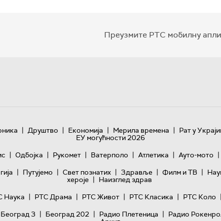
Преузмите РТС мобилну апли
|
|
|
|
оника
Друштво
Економија
Мерила времена
Рат у Украји
ЕУ могућности 2026
|
|
|
|
|
|
ис
Одбојка
Рукомет
Ватерполо
Атлетика
Ауто-мото
|
|
|
|
|
гијa
Путујемо
Свет познатих
Здравље
Филм и ТВ
Нау
|
хероје
Наизглед здрав
|
|
|
|
С Наука
РТС Драма
РТС Живот
РТС Класика
РТС Коло
|
|
|
 Београд 3
Београд 202
Радио Плетеница
Радио Рокенро